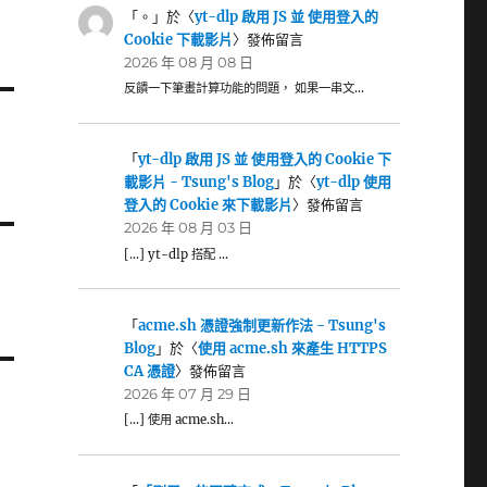
「
。
」於〈
yt-dlp 啟用 JS 並 使用登入的
Cookie 下載影片
〉發佈留言
2026 年 08 月 08 日
反饋一下筆畫計算功能的問題， 如果一串文…
「
yt-dlp 啟用 JS 並 使用登入的 Cookie 下
載影片 - Tsung's Blog
」於〈
yt-dlp 使用
登入的 Cookie 來下載影片
〉發佈留言
2026 年 08 月 03 日
[…] yt-dlp 搭配 …
「
acme.sh 憑證強制更新作法 - Tsung's
Blog
」於〈
使用 acme.sh 來產生 HTTPS
CA 憑證
〉發佈留言
2026 年 07 月 29 日
[…] 使用 acme.sh…