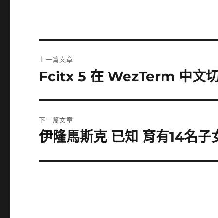
文
上一篇文章
章
Fcitx 5 在 WezTerm 
上
一
導
篇
覽
文
下一篇文章
章:
伊隆馬斯克 已知 育有14名子女 
下
一
篇
文
章: