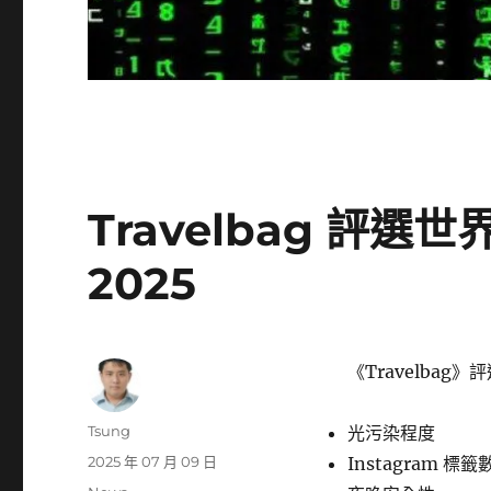
Travelbag 評
2025
《Travelba
作
Tsung
光污染程度
者
發
2025 年 07 月 09 日
Instagram 標籤
佈