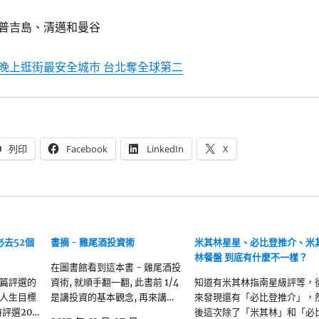
普吉島、清邁和曼谷
晚上逛街最安全城市 台北奪全球第二
列印
Facebook
LinkedIn
X
必去52個
書摘 - 雞尾酒投資術
米其林星星、必比登推介、米
林餐盤 到底有什麼不一樣？
在圖書館看到這本書 - 雞尾酒投
篇評選的
資術, 就順手翻一翻, 此書前 1/4
知道有米其林指南星級評等，
人生目標
是講投資的基本觀念, 再來講…
來發現還有「必比登推介」，
紐時評選20…
後這次除了「米其林」和「必