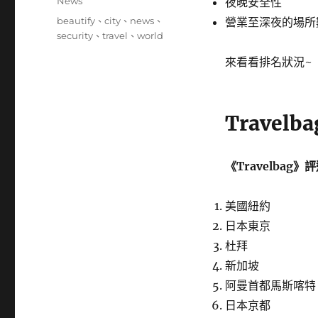
分
News
夜晚安全性
日
類
標
beautify
、
city
、
news
、
營業至深夜的場所
期:
籤
security
、
travel
、
world
來看看排名狀況~
Trave
《Travelbag
美國紐約
日本東京
杜拜
新加坡
阿曼首都馬斯喀特
日本京都