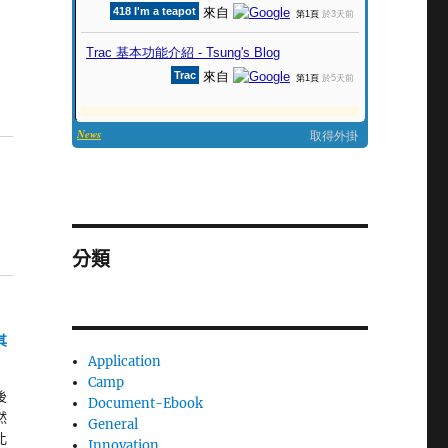
分類
其
Application
Camp
後
Document-Ebook
然
General
比
Innovation