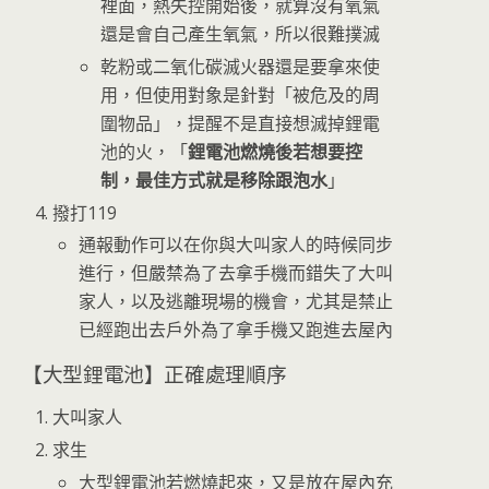
裡面，熱失控開始後，就算沒有氧氣
還是會自己產生氧氣，所以很難撲滅
乾粉或二氧化碳滅火器還是要拿來使
用，但使用對象是針對「被危及的周
圍物品」，提醒不是直接想滅掉鋰電
池的火，「
鋰電池燃燒後若想要控
制，最佳方式就是移除跟泡水
」
撥打119
通報動作可以在你與大叫家人的時候同步
進行，但嚴禁為了去拿手機而錯失了大叫
家人，以及逃離現場的機會，尤其是禁止
已經跑出去戶外為了拿手機又跑進去屋內
【大型鋰電池】正確處理順序
大叫家人
求生
大型鋰電池若燃燒起來，又是放在屋內充