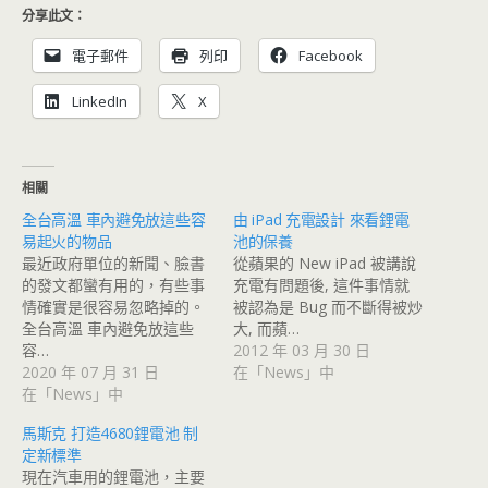
分享此文：
電子郵件
列印
Facebook
LinkedIn
X
相關
全台高溫 車內避免放這些容
由 iPad 充電設計 來看鋰電
易起火的物品
池的保養
最近政府單位的新聞、臉書
從蘋果的 New iPad 被講說
的發文都蠻有用的，有些事
充電有問題後, 這件事情就
情確實是很容易忽略掉的。
被認為是 Bug 而不斷得被炒
全台高溫 車內避免放這些
大, 而蘋…
容…
2012 年 03 月 30 日
2020 年 07 月 31 日
在「News」中
在「News」中
馬斯克 打造4680鋰電池 制
定新標準
現在汽車用的鋰電池，主要