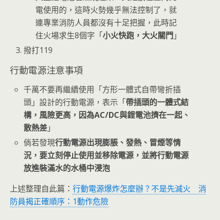
電使用的，這時火勢幾乎無法控制了，就
連專業消防人員都沒有十足把握，此時記
住火場求生8個字「
小火快跑，大火關門
」
撥打119
行動電源注意事項
千萬不要再繼續使用「方形一體式自帶彎折插
頭」設計的行動電源，表示「
帶插頭的一體式結
構，風險更高，因為AC/DC與鋰電池擠在一起、
散熱差
」
倘若發現
行動電源出現膨脹、發熱、冒煙等情
況，要立刻停止使用並移除電源，並將行動電源
放進裝滿水的水桶中浸泡
上述整理自此篇：
行動電源爆炸怎麼辦？不是先滅火 消
防員揭正確順序：1動作危險