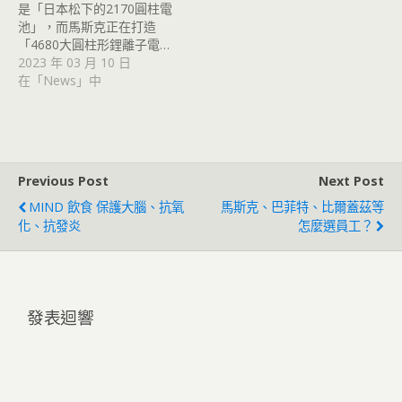
是「日本松下的2170圓柱電
池」，而馬斯克正在打造
「4680大圓柱形鋰離子電…
2023 年 03 月 10 日
在「News」中
Previous Post
Next Post
MIND 飲食 保護大腦、抗氧
馬斯克、巴菲特、比爾蓋茲等
化、抗發炎
怎麼選員工？
發表迴響