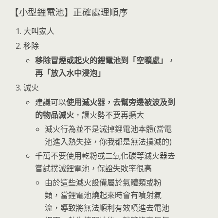
【小型鋰電池】正確處理順序
大叫家人
移除
移除冒煙或起火的鋰電池到「空曠處」，
再「放入水中浸泡」
滅火
建議可以
使用滅火器，去幫旁邊被波及到
的物品滅火
，讓火勢不要再擴大
滅火行為並不是滅掉鋰電池本體(當電
池進入熱失控，你我都是無法撲滅的)
千萬不要使用乾粉或二氧化碳等滅火器去
嘗試撲滅鋰電池，保證失敗率很高
由於這些滅火設備屬於氣體類或粉
類，當鋰電池燒起來時會有噴射氣
流，導致將無法順利有效噴進去電池