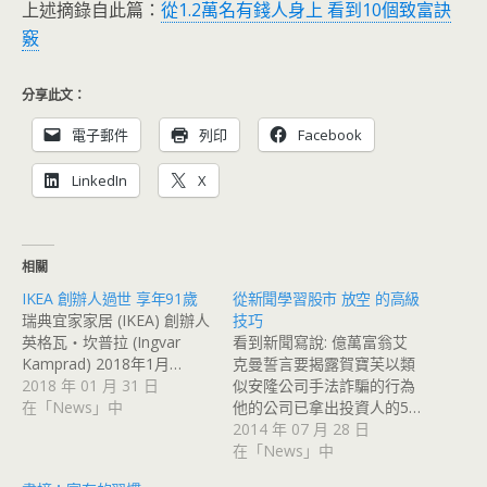
上述摘錄自此篇：
從1.2萬名有錢人身上 看到10個致富訣
竅
分享此文：
電子郵件
列印
Facebook
LinkedIn
X
相關
IKEA 創辦人過世 享年91歲
從新聞學習股市 放空 的高級
瑞典宜家家居 (IKEA) 創辦人
技巧
英格瓦‧坎普拉 (Ingvar
看到新聞寫說: 億萬富翁艾
Kamprad) 2018年1月…
克曼誓言要揭露賀寶芙以類
2018 年 01 月 31 日
似安隆公司手法詐騙的行為
在「News」中
他的公司已拿出投資人的5…
2014 年 07 月 28 日
在「News」中