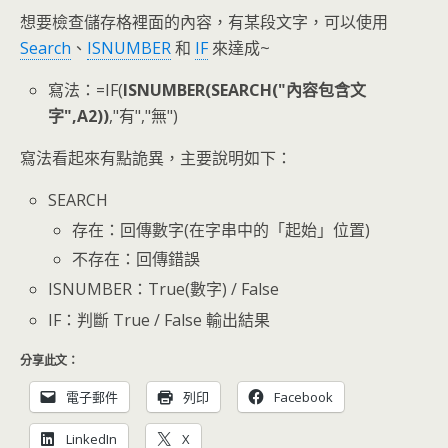
想要檢查儲存格裡面的內容，有某段文字，可以使用
Search
、
ISNUMBER
和
IF
來達成~
寫法：=IF(
ISNUMBER(SEARCH("內容包含文
字",A2))
,"有","無")
寫法看起來有點詭異，主要說明如下：
SEARCH
存在：回傳數字(在字串中的「起始」位置)
不存在：回傳錯誤
ISNUMBER：True(數字) / False
IF：判斷 True / False 輸出結果
分享此文：
電子郵件
列印
Facebook
LinkedIn
X