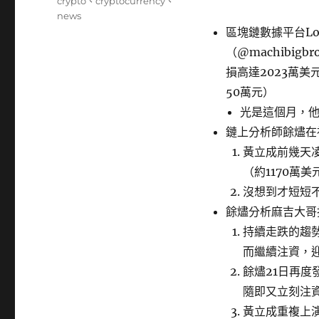
籤
crypto
、
cryptocurrency
、
news
區塊鏈數據平台Loo
（@machibi
損高達2023萬美
50萬元）
光是這個月，他在
鏈上分析師餘燼在
黃立成前幾天凌
（約1170萬美
沒想到才短短
餘燼分析麻吉大哥
持續走跌的趨
而繼續注資，
餘燼21日再
隨即又立刻注資
黃立成重複上演