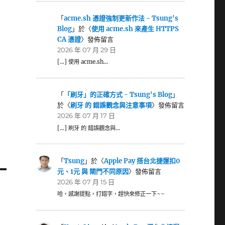
「
acme.sh 憑證強制更新作法 - Tsung's
Blog
」於〈
使用 acme.sh 來產生 HTTPS
CA 憑證
〉發佈留言
2026 年 07 月 29 日
[…] 使用 acme.sh…
「
「刷牙」的正確方式 - Tsung's Blog
」
於〈
刷牙 的 錯誤觀念與注意事項
〉發佈留言
2026 年 07 月 17 日
[…] 刷牙 的 錯誤觀念與…
「
Tsung
」於〈
Apple Pay 搭台北捷運扣0
元、1元 與 閘門不同原因
〉發佈留言
2026 年 07 月 15 日
哈，感謝提點，打錯字，趕快來修正一下~~