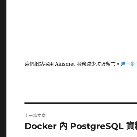
這個網站採用 Akismet 服務減少垃圾留言。
進一步了
文
上一篇文章
章
Docker 內 PostgreSQ
上
一
導