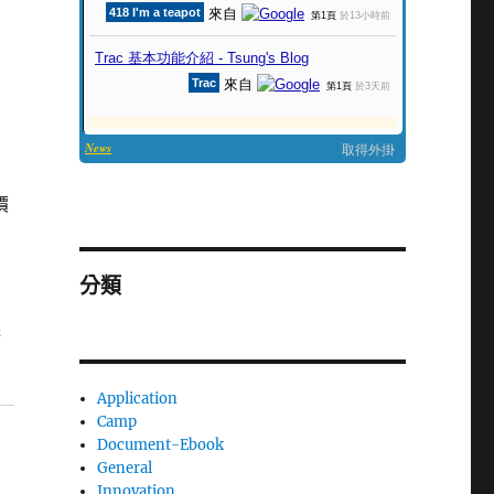
價
分類
選
Application
Camp
Document-Ebook
General
Innovation