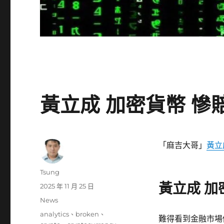
黃立成 加密貨幣 慘賠6
「麻吉大哥」
黃立
作
Tsung
者
黃立成 加
發
2025 年 11 月 25 日
佈
分
News
日
類
標
analytics
、
broken
、
期:
難得看到金融市場