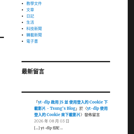
教學文件
文章
日記
生活
科技新聞
轉載新聞
電子書
最新留言
「
yt-dlp 啟用 JS 並 使用登入的 Cookie 下
載影片 - Tsung's Blog
」於〈
yt-dlp 使用
登入的 Cookie 來下載影片
〉發佈留言
2026 年 08 月 03 日
[…] yt-dlp 搭配 …