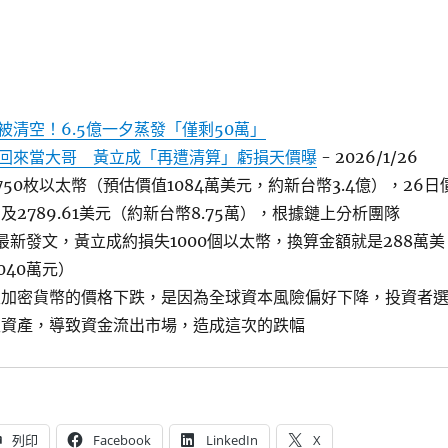
被清空！6.5億一夕蒸發「僅剩50萬」
回來當大哥 黃立成「再遭清算」虧損天價曝
- 2026/1/26
50枚以太幣（預估價值1084萬美元，約新台幣3.4億），26日
2789.61美元（約新台幣8.75萬），根據鏈上分析團隊
ain最新發文，黃立成約損失1000個以太幣，換算金額就是288萬美
040萬元）
次加密貨幣的價格下跌，是因為全球資本風險偏好下降，投資者
性資產，導致資金流出市場，造成這次的跌幅
列印
Facebook
LinkedIn
X