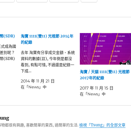
(SDR)
淘寶 1111(雙11) 光棍節 2014年
的紀錄
0正式成為國
差別呢？
去年 淘寶有分享成交金額、系統
(SDR)
資料的數據(註), 今年倒是都沒
看到, 有點可惜, 不過還是紀錄一
下成…
淘寶 / 天貓 1111(雙11) 光棍節
2017年的紀錄
2014 年 11 月 21 日
在「News」中
2017 年 11 月 15 日
在「News」中
ung
物都很有興趣, 喜歡簡單的東西, 過簡單的生活.
檢視「Tsung」的全部文章