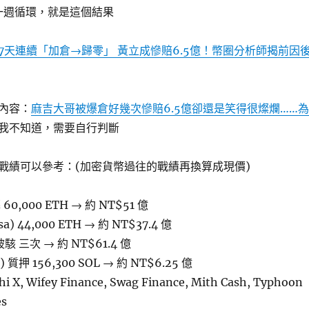
一週循環，就是這個結果
7天連續「加倉→歸零」 黃立成慘賠6.5億！幣圈分析師揭前因
內容：
麻吉大哥被爆倉好幾次慘賠6.5億卻還是笑得很燦爛……為
我不知道，需要自行判斷
戰績可以參考：(加密貨幣過往的戰績再換算成現價)
60,000 ETH → 約 NT$51 億
) 44,000 ETH → 約 NT$37.4 億
 被駭 三次 → 約 NT$61.4 億
) 質押 156,300 SOL → 約 NT$6.25 億
 Wifey Finance, Swag Finance, Mith Cash, Typhoon
es