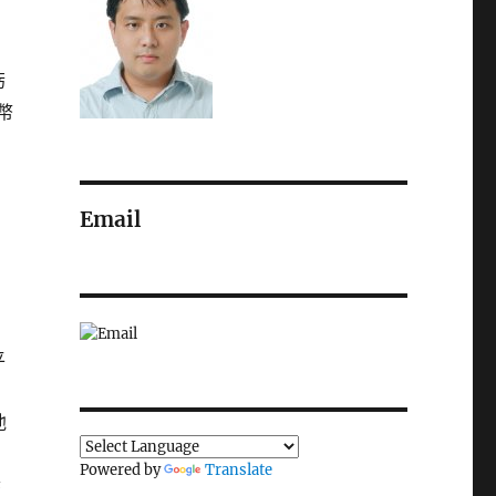
虧
幣
Email
平
他
Powered by
Translate
套