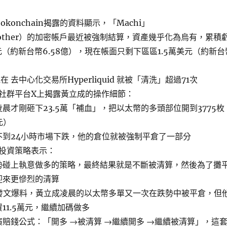
konchain揭露的資料顯示，「Machi」
gbrother）的加密帳戶最近被強制結算，資產幾乎化為烏有，累積
元（約新台幣6.58億），現在帳面只剩下區區1.5萬美元（約新台
 去中心化交易所Hyperliquid 就被「清洗」超過71次
社群平台X上揭露黃立成的操作細節：
晨才剛砸下23.5萬「補血」，把以太幣的多頭部位開到3775枚
元）
不到24小時市場下跌，他的倉位就被強制平倉了一部分
投資策略表示：
勢碰上執意做多的策略，最終結果就是不斷被清算，然後為了攤
迎來更慘烈的清算
度發文爆料，黃立成凌晨的以太幣多單又一次在跌勢中被平倉，但
11.5萬元，繼續加碼做多
賠錢公式：「開多 →被清算 →繼續開多 →繼續被清算」，這