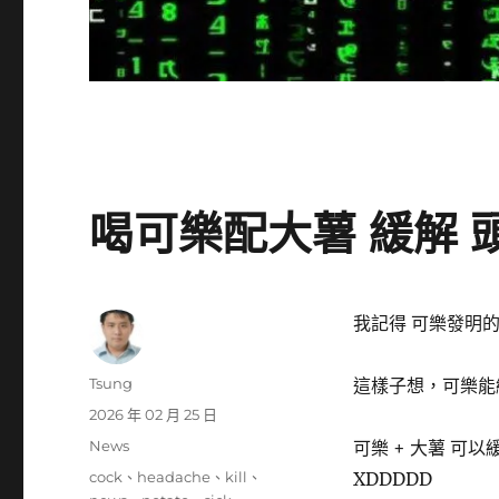
喝可樂配大薯 緩解 
我記得 可樂發明
作
Tsung
這樣子想，可樂能
者
發
2026 年 02 月 25 日
佈
分
News
可樂 + 大薯 可
日
類
標
cock
、
headache
、
kill
、
XDDDDD
期: