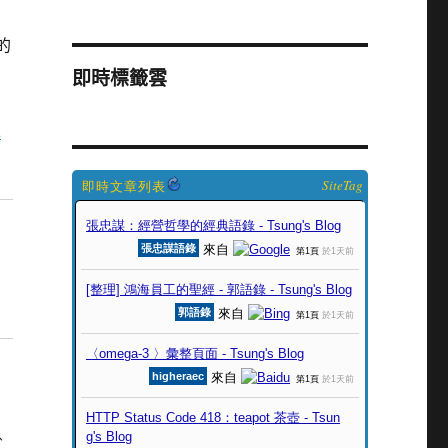
的
即時標籤雲
更
SiteTag
、