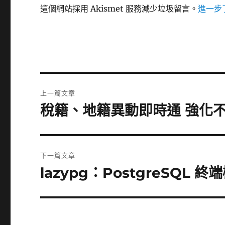
這個網站採用 Akismet 服務減少垃圾留言。
進一步了
文
上一篇文章
章
稅籍、地籍異動即時通 強化
上
一
導
篇
覽
文
下一篇文章
章:
lazypg：PostgreSQL 終端
下
一
篇
文