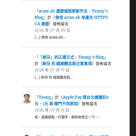
「
acme.sh 憑證強制更新作法 - Tsung's
Blog
」於〈
使用 acme.sh 來產生 HTTPS
CA 憑證
〉發佈留言
2026 年 07 月 29 日
[…] 使用 acme.sh…
「
「刷牙」的正確方式 - Tsung's Blog
」
於〈
刷牙 的 錯誤觀念與注意事項
〉發佈留言
2026 年 07 月 17 日
[…] 刷牙 的 錯誤觀念與…
「
Tsung
」於〈
Apple Pay 搭台北捷運扣0
元、1元 與 閘門不同原因
〉發佈留言
2026 年 07 月 15 日
哈，感謝提點，打錯字，趕快來修正一下~~