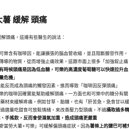
薯 緩解 頭痛
以緩解頭痛，這邊有些醫生的說法：
可樂含有咖啡因，能讓擴張的腦血管收縮，並且阻斷腺苷作用，
傳導的物質，從而增強止痛效果，這跟市面上很多「加強錠止痛
有時候頭痛是因為低血糖，可樂的高濃度葡萄糖可以快速拉升血
量危機
」
可能反而成為頭痛的觸發因素，進而導致「咖啡因反彈頭痛」
樂的咖啡因確實能幫助緩解頭痛，一方面也和可樂中的糖分有關
的藥材來緩解疼痛，例如甘草、飴糖，也有「肝苦急，急食甘以
透過適量吃甜食可放鬆情緒，來改善壓力型頭痛，不過
攝取過多
點、手搖飲，反而會使濕氣加重，造成頭痛更嚴重
麥當勞大薯+可樂」可緩解偏頭痛症狀。因為
薯條上的鹽巴可補