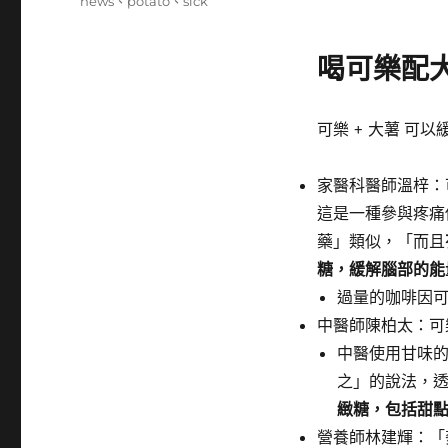
籤
news
、
potato
、
sick
喝可樂配大
可樂 + 大薯 可
家醫科醫師溫梓：
這是一種參與疼痛
藥」類似，「而且
糖，緩解腦部的能
過量的咖啡因
中醫師陳柏太：可
中醫使用甘味
之」的說法，
緻糖，包括甜
營養師林建輝：「