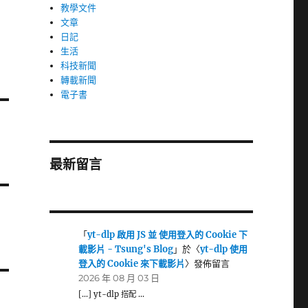
教學文件
文章
日記
生活
科技新聞
轉載新聞
電子書
最新留言
「
yt-dlp 啟用 JS 並 使用登入的 Cookie 下
載影片 - Tsung's Blog
」於〈
yt-dlp 使用
登入的 Cookie 來下載影片
〉發佈留言
2026 年 08 月 03 日
[…] yt-dlp 搭配 …