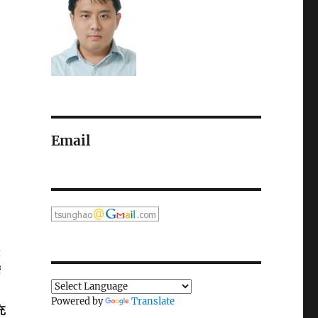
Email
緩
精
Powered by
Translate
充