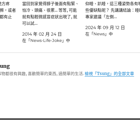
地方疼
當回到家覺得脖子後面有點緊、
仰睡、趴睡，這三種姿勢各有
擦，或者
怕冷、頭痛、很累... 等等, 可能
些優缺點呢？ 先講講結論：睡
都有止
就有點輕微感冒症狀出現了, 就
專家建議「左側…
可以試…
2024 年 09 月 12 日
2014 年 02 月 24 日
在「News」中
在「News-Life-Joke」中
ung
物都很有興趣, 喜歡簡單的東西, 過簡單的生活.
檢視「Tsung」的全部文章