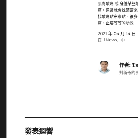
肌肉酸痛 或 身體某些
痛，通常就會找藥膏來
找酸痛貼布來貼，很多
痛、止癢等等的功效…
2021 年 04 月 14 日
在「News」中
作者:
Ts
對新奇的事
發表迴響