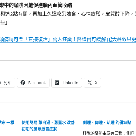
樂中的咖啡因能促進腦內血管收縮
與這2點有關，再加上久違吃到速食、心情放鬆，皮質醇下降，
一些」
頭痛喝可樂「直接復活」萬人狂讚！醫證實可緩解 配大薯效果
列印
Facebook
LinkedIn
X
貼布 一樣
使用簡易 蔥白湯、蔥薑水 改善
側睡、仰睡、趴睡 的優缺點
初期的風寒感冒症狀
睡覺的姿勢主要有三種：側睡