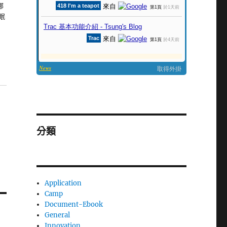
哪
眠
分類
Application
Camp
Document-Ebook
General
Innovation