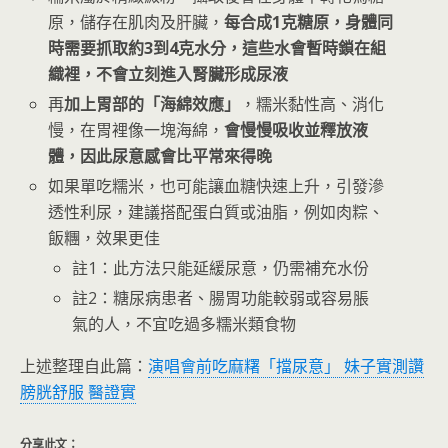
原，儲存在肌肉及肝臟，
每合成1克糖原，身體同
時需要抓取約3到4克水分，這些水會暫時鎖在組
織裡，不會立刻進入腎臟形成尿液
再
加上胃部的「海綿效應」
，糯米黏性高、消化
慢，在胃裡像一塊海綿，
會慢慢吸收並釋放液
體，因此尿意感會比平常來得晚
如果單吃糯米，也可能讓血糖快速上升，引發滲
透性利尿，建議搭配蛋白質或油脂，例如肉粽、
飯糰，效果更佳
註1：此方法只能延緩尿意，仍需補充水份
註2：糖尿病患者、腸胃功能較弱或容易脹
氣的人，不宜吃過多糯米類食物
上述整理自此篇：
演唱會前吃麻糬「擋尿意」 妹子實測讚
膀胱舒服 醫證實
分享此文：