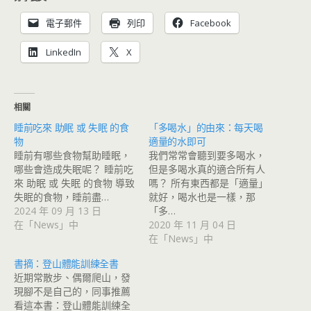
電子郵件
列印
Facebook
LinkedIn
X
相關
睡前吃來 助眠 或 失眠 的食
「多喝水」的由來：每天喝
物
適量的水即可
睡前有哪些食物幫助睡眠，
我們常常會聽到要多喝水，
哪些會造成失眠呢？ 睡前吃
但是多喝水真的適合所有人
來 助眠 或 失眠 的食物 導致
嗎？ 所有東西都是「適量」
失眠的食物，睡前盡…
就好，喝水也是一樣，那
2024 年 09 月 13 日
「多…
在「News」中
2020 年 11 月 04 日
在「News」中
書摘：登山體能訓練全書
近期常散步、偶爾爬山，發
現腳不是自己的，同事推薦
看這本書：登山體能訓練全