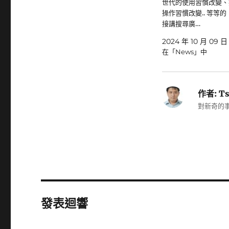
世代的使用習慣改變、
操作習慣改變.. 等等
接講搜尋廣…
2024 年 10 月 09 日
在「News」中
作者:
Ts
對新奇的事
發表迴響