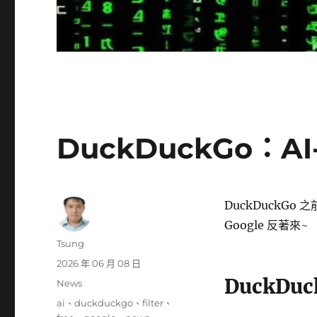
DuckDuckGo：AI
DuckDuckG
Google 反著來~
作
Tsung
者
發
2026 年 06 月 08 日
佈
DuckDu
分
News
日
類
標
ai
、
duckduckgo
、
filter
、
期: