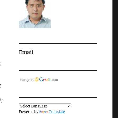
Email
結
在
上方
Powered by
Translate