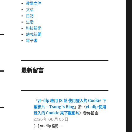
教學文件
文章
日記
生活
科技新聞
轉載新聞
電子書
最新留言
「
yt-dlp 啟用 JS 並 使用登入的 Cookie 下
載影片 - Tsung's Blog
」於〈
yt-dlp 使用
登入的 Cookie 來下載影片
〉發佈留言
2026 年 08 月 03 日
[…] yt-dlp 搭配 …