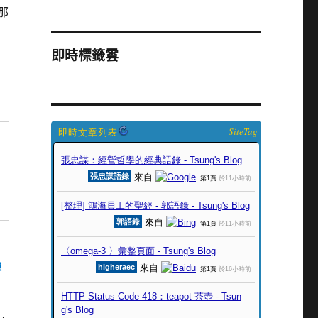
那
即時標籤雲
SiteTag
服
，