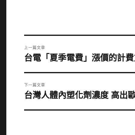
文
上一篇文章
章
台電「夏季電費」漲價的計費方式
上
一
導
篇
覽
文
下一篇文章
章:
台灣人體內塑化劑濃度 高出歐
下
一
篇
文
章: