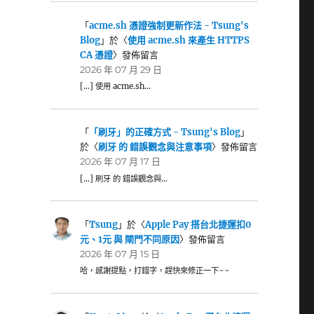
「
acme.sh 憑證強制更新作法 - Tsung's
Blog
」於〈
使用 acme.sh 來產生 HTTPS
CA 憑證
〉發佈留言
2026 年 07 月 29 日
[…] 使用 acme.sh…
「
「刷牙」的正確方式 - Tsung's Blog
」
於〈
刷牙 的 錯誤觀念與注意事項
〉發佈留言
2026 年 07 月 17 日
[…] 刷牙 的 錯誤觀念與…
「
Tsung
」於〈
Apple Pay 搭台北捷運扣0
元、1元 與 閘門不同原因
〉發佈留言
2026 年 07 月 15 日
哈，感謝提點，打錯字，趕快來修正一下~~