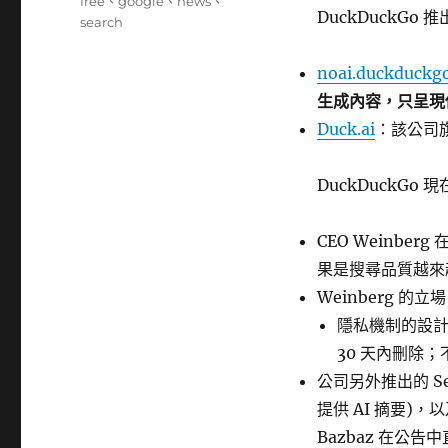
籤
free
、
google
、
news
、
DuckDuckGo
search
noai.duckduckg
生成內容，只呈現
Duck.ai
：該公司
DuckDuckGo 
CEO Weinbe
果是搜尋品質越來
Weinberg 的立
隱私機制的設計
30 天內刪除
公司另外推出的 Sear
提供 AI 摘要)，
Bazbaz 在公告