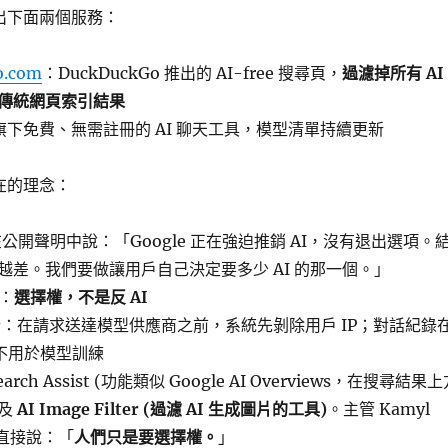
 推出下面兩個服務：
o.com
：DuckDuckGo 推出的 AI-free 搜尋頁，
過濾掉所有 AI
傳統網頁索引結果
旗下免費、無需註冊的 AI 聊天工具，模型清單持續更新
現在的理念：
rg 在公開聲明中說：「Google 正在強迫推銷 AI，沒有退出選項。
越差。我們要做讓用戶自己決定要多少 AI 的那一個。」
場：
選擇權，不是反 AI
：在請求送達模型供應商之前，系統先剝除用戶 IP；對話紀錄
；不用於模型訓練
ch Assist (功能類似 Google AI Overviews，在搜尋結果
以及
AI Image Filter (過濾 AI 生成圖片的工具)
。主管 Kamyl
中直接說：「
人們只是要選擇權。
」