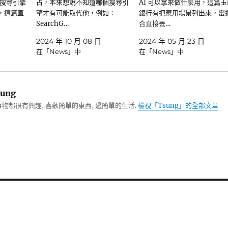
搜尋引擎
占，本來想說不知道哪個搜尋引
AI 可以拿來做什麼用，這篇玉
的，這篇直
擎才有可能取代他，例如：
銀行有把應用場景列出來，蠻
SearchG…
合直接丟…
2024 年 10 月 08 日
2024 年 05 月 23 日
在「News」中
在「News」中
ung
物都很有興趣, 喜歡簡單的東西, 過簡單的生活.
檢視「Tsung」的全部文章