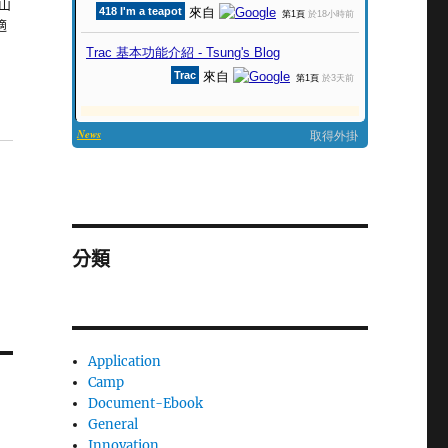
山
適
分類
Application
Camp
Document-Ebook
General
Innovation