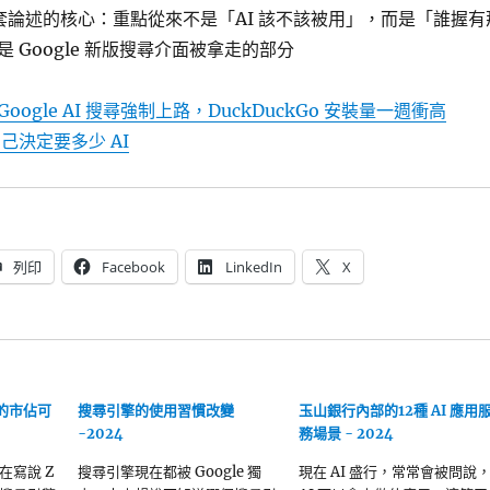
o 整套論述的核心：重點從來不是「AI 該不該被用」，而是「誰握有
 Google 新版搜尋介面被拿走的部分
Google AI 搜尋強制上路，DuckDuckGo 安裝量一週衝高
己決定要多少 AI
列印
Facebook
LinkedIn
X
場的市佔可
搜尋引擎的使用習慣改變
玉山銀行內部的12種 AI 應用
-2024
務場景 - 2024
在寫說 Z
搜尋引擎現在都被 Google 獨
現在 AI 盛行，常常會被問說