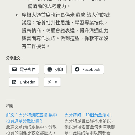
備清晰的思考能力。
摩根大通首席執行長傑米·戴蒙 給人們的建
議是：培養批判性思維，學習專業技能，
提高情商，精通會議表達，提升溝通能力
與書面寫作技巧。做到這些，你就不愁沒
有工作機會。
分享此文：
電子郵件
列印
Facebook
LinkedIn
X
相關
好文：巴菲特到底宣揚 集中
巴菲特的「10個黃金法則」
投資還是分散投資？
巴菲特是誰已經不用多說，
此篇文章講的跟集中、分散
他說過得名言金句也滿地都
投資的關係比較沒那麼大，
是~ 此篇的法則以前都看