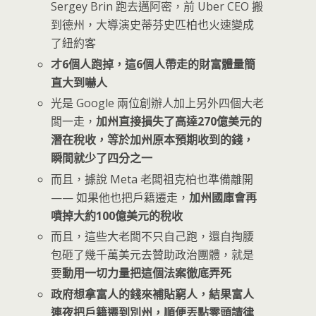
Sergey Brin 跑去邁阿密，前 Uber CEO 搬
到德州，大導演史蒂芬史匹柏也火速變成
了紐約客
才6個人跑掉，這6個人帶走的財富體量簡
直大到嚇人
光是 Google 兩位創辦人加上另外四個大老
闆一走，
加州直接損失了高達270億美元的
潛在稅收，等於加州原本預期收到的錢，
瞬間就少了四分之一
而且，據說 Meta 老闆祖克柏也準備離開
—— 如果他也把戶籍遷走，
加州國庫會再
噴掉大約100億美元的稅收
而且，這些大老闆不只自己跑，還自掏腰
包砸了幾千萬美元去贊助政治團體，就是
要
動用一切力量把這個法案徹底弄死
政府想拿富人的錢來補貼窮人，結果富人
連夜把戶籍遷到別州，順便丟點零頭請律