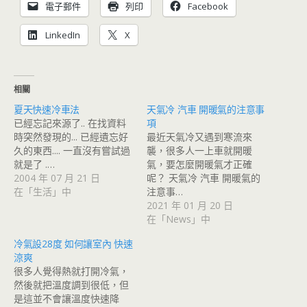
電子郵件
列印
Facebook
LinkedIn
X
相關
夏天快速冷車法
天氣冷 汽車 開暖氣的注意事
已經忘記來源了.. 在找資料
項
時突然發現的... 已經遺忘好
最近天氣冷又遇到寒流來
久的東西.... 一直沒有嘗試過
襲，很多人一上車就開暖
就是了 .…
氣，要怎麼開暖氣才正確
2004 年 07 月 21 日
呢？ 天氣冷 汽車 開暖氣的
在「生活」中
注意事…
2021 年 01 月 20 日
在「News」中
冷氣設28度 如何讓室內 快速
涼爽
很多人覺得熱就打開冷氣，
然後就把溫度調到很低，但
是這並不會讓溫度快速降