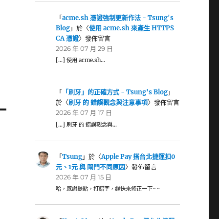
「
acme.sh 憑證強制更新作法 - Tsung's
Blog
」於〈
使用 acme.sh 來產生 HTTPS
CA 憑證
〉發佈留言
2026 年 07 月 29 日
[…] 使用 acme.sh…
「
「刷牙」的正確方式 - Tsung's Blog
」
於〈
刷牙 的 錯誤觀念與注意事項
〉發佈留言
2026 年 07 月 17 日
[…] 刷牙 的 錯誤觀念與…
「
Tsung
」於〈
Apple Pay 搭台北捷運扣0
元、1元 與 閘門不同原因
〉發佈留言
2026 年 07 月 15 日
哈，感謝提點，打錯字，趕快來修正一下~~