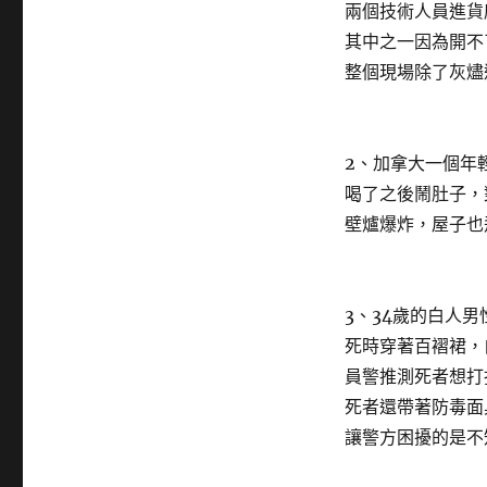
兩個技術人員進貨
其中之一因為開不
整個現場除了灰燼
2、加拿大一個年
喝了之後鬧肚子，
壁爐爆炸，屋子也
3、34歲的白人男
死時穿著百褶裙，白
員警推測死者想打
死者還帶著防毒面
讓警方困擾的是不