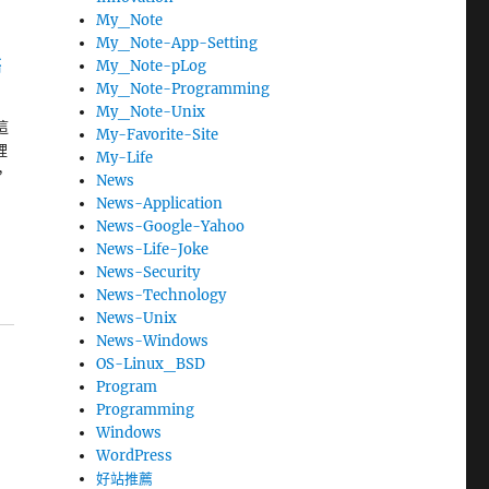
My_Note
My_Note-App-Setting
My_Note-pLog
語
My_Note-Programming
My_Note-Unix
這
My-Favorite-Site
裡
My-Life
，
News
News-Application
News-Google-Yahoo
News-Life-Joke
News-Security
News-Technology
News-Unix
News-Windows
OS-Linux_BSD
Program
Programming
Windows
WordPress
好站推薦