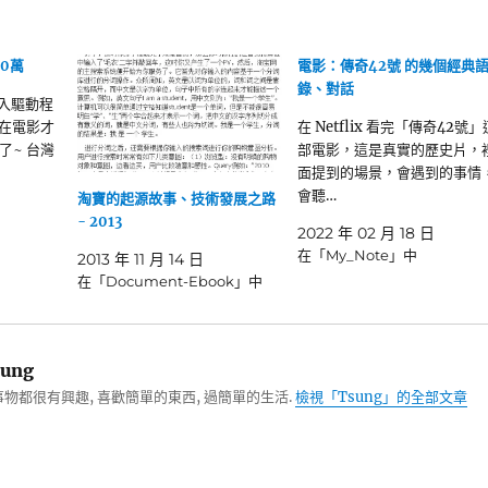
00萬
電影：傳奇42號 的幾個經典
錄、對話
植入驅動程
 在電影才
在 Netflix 看完「傳奇42號」
了~ 台灣
部電影，這是真實的歷史片，
面提到的場景，會遇到的事情
會聽…
淘寶的起源故事、技術發展之路
- 2013
2022 年 02 月 18 日
在「My_Note」中
2013 年 11 月 14 日
在「Document-Ebook」中
ung
物都很有興趣, 喜歡簡單的東西, 過簡單的生活.
檢視「Tsung」的全部文章