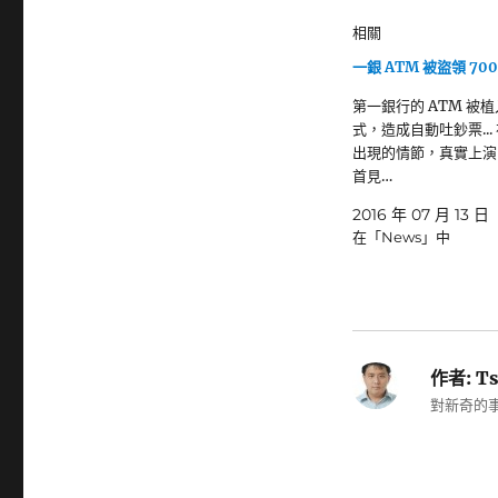
相關
一銀 ATM 被盜領 70
第一銀行的 ATM 被
式，造成自動吐鈔票...
出現的情節，真實上演
首見…
2016 年 07 月 13 日
在「News」中
作者:
Ts
對新奇的事