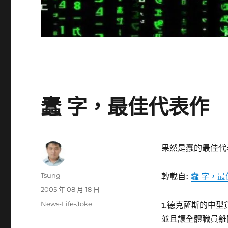
蠢 字，最佳代表作
果然是蠢的最佳代
作
Tsung
轉載自:
蠢 字，
者
發
2005 年 08 月 18 日
佈
分
News-Life-Joke
1.德克薩斯的中
日
類
並且讓全體職員離
期: