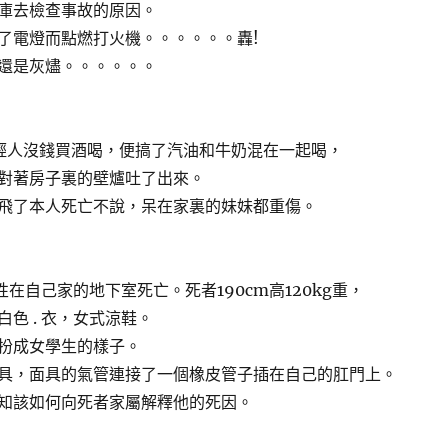
庫去檢查事故的原因。
了電燈而點燃打火機。。。。。。轟!
還是灰燼。。。。。。
輕人沒錢買酒喝，便搞了汽油和牛奶混在一起喝，
對著房子裏的壁爐吐了出來。
飛了本人死亡不說，呆在家裏的妹妹都重傷。
性在自己家的地下室死亡。死者190cm高120kg重，
色 . 衣，女式涼鞋。
扮成女學生的樣子。
具，面具的氣管連接了一個橡皮管子插在自己的肛門上。
知該如何向死者家屬解釋他的死因。