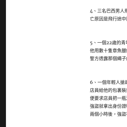
4、三名巴西男人
亡原因是飛行途中
5、一個22歲的
他用數十隻章魚腿
警方透露那個繩子
6、一個年輕人搶
店員給他的包裏裝
便要求店員把一瓶
強盜就拿出身份證
兩個小時後，強盜