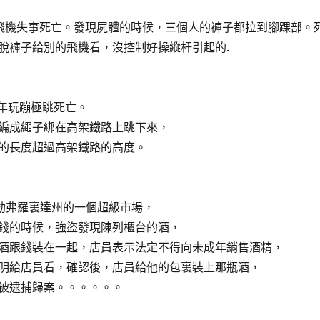
飛機失事死亡。發現屍體的時候，三個人的褲子都拉到腳踝部。
脫褲子給別的飛機看，沒控制好操縱杆引起的.
青年玩蹦極跳死亡。
編成繩子綁在高架鐵路上跳下來，
的長度超過高架鐵路的高度。
劫弗羅裏達州的一個超級市場，
錢的時候，強盜發現陳列櫃台的酒，
酒跟錢裝在一起，店員表示法定不得向未成年銷售酒精，
明給店員看，確認後，店員給他的包裏裝上那瓶酒，
被逮捕歸案。。。。。。