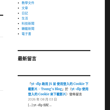
教學文件
文章
日記
生活
科技新聞
轉載新聞
電子書
最新留言
「
yt-dlp 啟用 JS 並 使用登入的 Cookie 下
載影片 - Tsung's Blog
」於〈
yt-dlp 使用
登入的 Cookie 來下載影片
〉發佈留言
2026 年 08 月 03 日
[…] yt-dlp 搭配 …