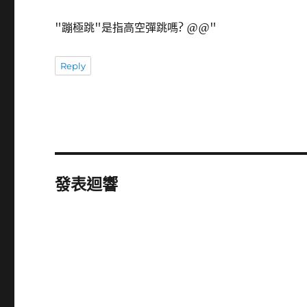
"蹦極跳"是指高空彈跳嗎? @@"
Reply
發表迴響