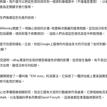
佈圖。用戶還可以把這些資訊保存到一個資料庫檔案中（不僅僅是書簽），以
者指定關鍵字進行搜尋。
生們推廣這些先進的技術。
ilensky開展了一項雄心勃勃的計畫--他要解決廣義的搜尋問題。這包括分析
包括圖像、視訊和電子商務資訊），協助人們合成這些資訊並從中粹取情報。
是可信度和隱私。比如，你從Google上搜尋的內容由多大的可信度？如何判斷
信賴？
團隊研究證明，eBay賣家的信用評價受報復性評價的影響，從而發生偏移。有不良記
次出現，變成沒有任何紀錄。
此他的團隊開發了一種叫做「EM trust」的演算法，它採用了一種評估線上賣家誠實
有可能用於網站。
心也準備開展相關研究，而且它還有大型的行動廠商作為後盾。它將吸納柏克
a Malik，以及電腦科學系的教授David Forsyth ，這兩者都從事電腦視覺研究。