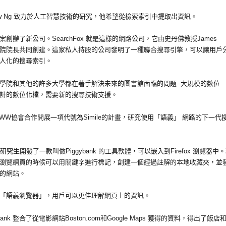
ew Ng 致力於人工智慧技術的研究，他希望從檢索索引中提取出資訊。
創辦了新公司。SearchFox 就是這樣的網路公司，它由史丹佛教授James
任工程學院院長共同創建。這家私人持股的公司發明了一種聯合搜尋引擎，可以讓用戶
人化的搜尋索引。
學院和其他的許多大學都在著手解決未來的圖書館面臨的問題--大規模的數位
計的數位化檔，需要新的搜尋技術支援。
W協會合作開展一項代號為Simile的計畫，研究使用「語義」 網路的下一代
研究生開發了一款叫做Piggybank 的工具軟體，可以嵌入到Firefox 瀏覽器中
，人們在瀏覽網頁的時候可以用關鍵字進行標記，創建一個經過註解的本地收藏夾，並
的網站。
「語義瀏覽器」，用戶可以更佳理解網頁上的資訊。
ank 整合了從電影網站Boston.com和Google Maps 獲得的資料，得出了飯店