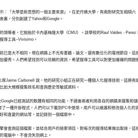
ang表示：「大學是新思想的一個主要來源」。在史丹佛大學，有兩對研究生相隔六
，分別創建了Yahoo和Google。
的領導者，它脫胎於卡內基梅隆大學（CMU）。該學校的Raul Valdes - Perez
工具--Vivisimo。
前已是大不相同。現在網路上不光有書籍、論文，還有數位化的電視節目，這
加優秀。人們希望找到可以信賴的資訊，希望搜尋工具可以對更加複雜的問題
席Jaime Carbonell 說，他的研究小組正在研究一種個人化搜尋技術，這將有
比如大規模搜集姓名和查詢歷史等敏感資料。
oo及Google已經測試的軟體有相同的功能，不過後兩者利用各自的網路來搜集和
開發了一種外掛程式，人們可以下載到PC中使用。用戶可以維護和修改個人化的
好和喜愛的網站等，並記錄到一個檔案中。
擎會查詢這個檔案，並結合用戶的檢索項目，對每次的搜尋結果做出取捨，這
的電腦中，不會流失到網上。