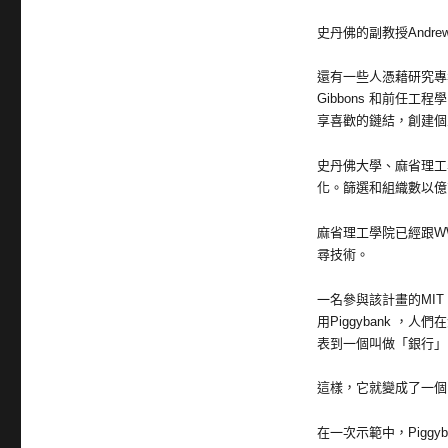
史丹佛的副教授Andr
還有一些人憑藉研究專案
Gibbons 和前
享喜歡的鏈結，創建個
史丹佛大學、麻省理工
化。篩選和組織數以億
麻省理工學院已經跟WW
尋技術。
一名參與該計畫的MIT 
用Piggybank 
表到一個叫做「銀行」
這樣，它就變成了一個
在一次示範中，Piggyb