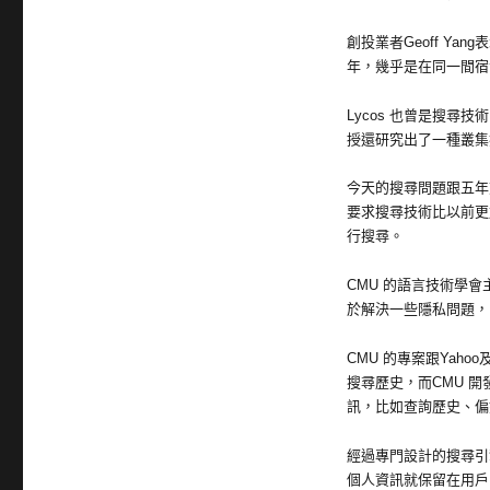
創投業者Geoff Y
年，幾乎是在同一間宿舍裏
Lycos 也曾是搜尋技術
授還研究出了一種叢集搜尋
今天的搜尋問題跟五年
要求搜尋技術比以前更
行搜尋。
CMU 的語言技術學會主
於解決一些隱私問題，
CMU 的專案跟Yah
搜尋歷史，而CMU 
訊，比如查詢歷史、偏
經過專門設計的搜尋引
個人資訊就保留在用戶