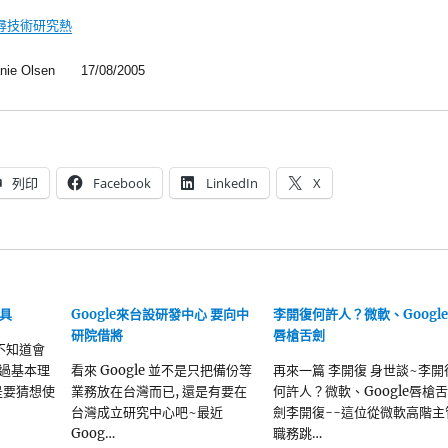
尋技術研究熱
e Olsen 17/08/2005
列印
Facebook
LinkedIn
X
具
Google來台設研發中心 要向中
李開復何許人？微軟、Google
研院借將
唇槍舌劍
不知道會
不過基本理
看來 Google 並不是只把備份等
再來一篇 李開復 身世談~李開
是要猜想使
業務放在台灣而已, 還是有要在
何許人？微軟、Google唇槍舌
台灣成立研究中心吧~最近
劍李開復--這位從微軟高階主
Goog…
職務跳…