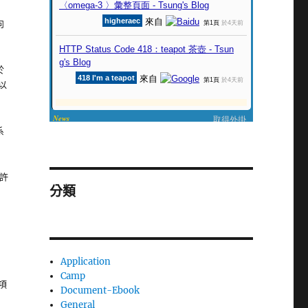
向
於
以
系
要許
分類
Application
Camp
項
Document-Ebook
General