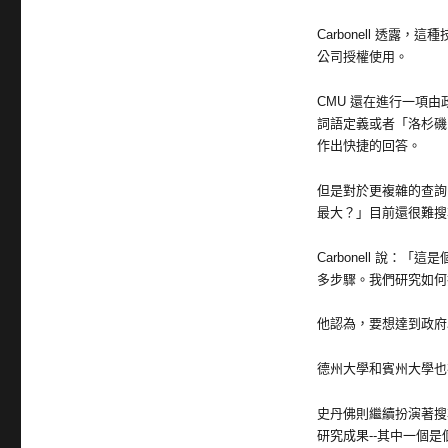
Carbonell 透
公司授權使用。
CMU 還在進行一項由
詞語定義或者「洛杉磯的人
作出快捷的回答。
但是對於更複雜的查詢
最大？」目前還很難搜
Carbonell 說
多步驟。我們研究如何
他認為，要想達到政府
德州大學和賓州大學也
史丹佛則繼續扮演著搜尋
研究成果--其中一個是