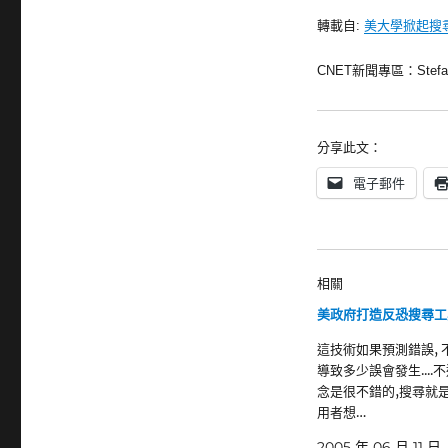
轉載自:
美大學掀起搜
CNET新聞專區：Stefani
分享此文：
電子郵件
相關
美政府打造反恐搜尋工
這技術如果預測錯誤, 
導致多少誤會發生....
念是很不錯的,搜尋就
用者想…
2005 年 06 月 11 日