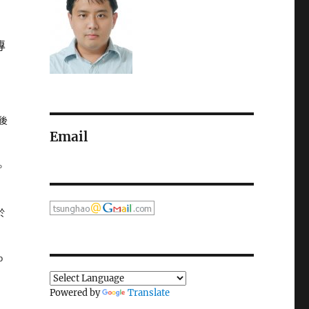
專
後
Email
。
於
o
Powered by
Translate