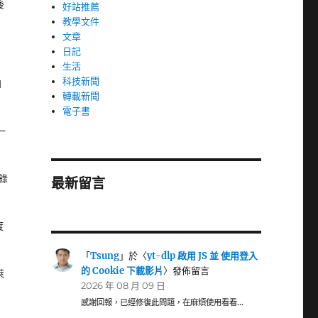
後
好站推薦
教學文件
文章
日記
生活
科技新聞
和
轉載新聞
電子書
一
錄
最新留言
度
「
Tsung
」於〈
yt-dlp 啟用 JS 並 使用登入
的 Cookie 下載影片
〉發佈留言
萊
2026 年 08 月 09 日
感謝回報，已經修復此問題，在麻煩使用看看…