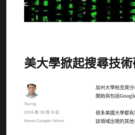
美大學掀起搜尋技術
加州大學柏克萊分
開始與包括Goog
作
Tsung
者
發
2005 年 08 月 19 日
很多美國大學都有
佈
分
News-Google-Yahoo
該領域出現的其他
日
類
期: