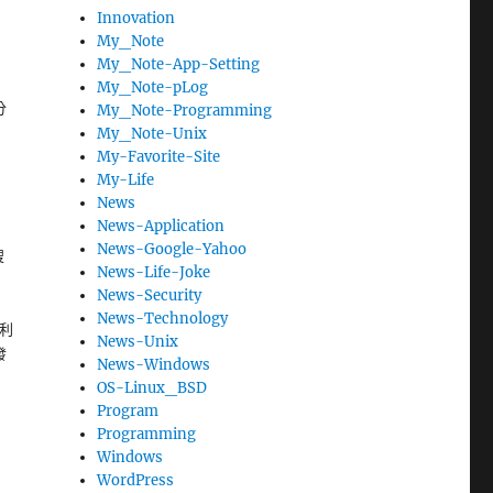
Innovation
My_Note
My_Note-App-Setting
My_Note-pLog
分
My_Note-Programming
My_Note-Unix
My-Favorite-Site
My-Life
News
News-Application
News-Google-Yahoo
搜
News-Life-Joke
News-Security
News-Technology
。利
News-Unix
發
News-Windows
OS-Linux_BSD
Program
Programming
Windows
和
WordPress