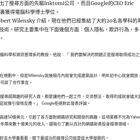
搜尋方面的先驅Inktomi公司 ，而且Google的CEO Eric
在這裏獲得電腦科學博士學位。
ert Wilensky 介紹，現在他們已經集結了大約20名各學科的
技術。研究主要集中在下面幾個方面：個人隱私，欺詐行為，多
。
萊的電腦科學和資訊管理系的教授，他說：「 我們要解決的問題正是搜尋取得成功之
在規劃中，但是Wilensky說幾個月內就會完成建築設計，明年初中心就會開放
尋公司談了合作事宜。
對搜尋感興趣的研究人員，那麼讓他們一起工作，交流想法，取得的成就會遠大
就像引發核反應。」 Google拒絕對此發表評論。
高達50億美元，引起了各方面對網路研究和開發的興趣。這項業務不光為Yaho
巨頭每年帶來數十億美元的收入，還吸引了數以百計的網路新貴投身搜尋領域。
好去大學裏看看，眼下最成功的搜尋公司就是從大學發跡的。