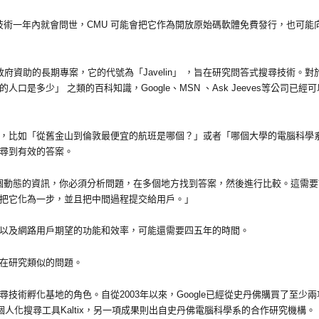
露，這種技術一年內就會問世，CMU 可能會把它作為開放原始碼軟體免費發行，也可能
政府資助的長期專案，它的代號為「Javelin」 ，旨在研究問答式搜尋技術。對
口是多少」 之類的百科知識，Google、MSN 、Ask Jeeves等公司已經可
，比如「從舊金山到倫敦最便宜的航班是哪個？」或者「哪個大學的電腦科學
尋到有效的答案。
：「這是個動態的資訊，你必須分析問題，在多個地方找到答案，然後進行比較。這需
把它化為一步，並且把中間過程提交給用戶。」
以及網路用戶期望的功能和效率，可能還需要四五年的時間。
在研究類似的問題。
技術孵化基地的角色。自從2003年以來，Google已經從史丹佛購買了至少兩
個人化搜尋工具Kaltix，另一項成果則出自史丹佛電腦科學系的合作研究機構。