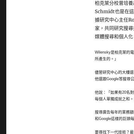
柏克萊分校曾培養出了
Schmidt也是
據研究中心主任Rob
家，共同研究搜尋
媒體搜尋和個人化
Wilensky是柏克
所產生的。」
儘管研究中心的大樓還
他還跟Google等搜
他說：「如果有20名
每個人單獨成就之和。這
搜尋廣告每年的業務額
和Google這樣的
要尋找下一代技術？最