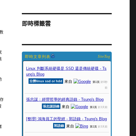
即時標籤雲
 教
就
SiteTag
進
助
儲存
資
樣