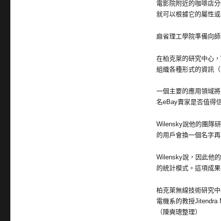
電影院附近的咖啡店分
就可以根據它的屬性或
麻省理工學院準備向師
在柏克萊的研究中心，W
組織各種形式的資訊（
一個主要的應用領域將
名eBay賣家是否值得
Wilensky說他的
的用戶會換一個名字再
Wilensky說，因
的統計模式。這項成果
柏克萊無線技術研究中
電機系的教授Jitendr
（陳奭璁整理）