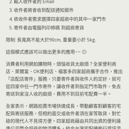
輸入收件者的 Email
收件者將會收到配送通知郵件
依收件者需求選擇四家超商中的其中一家門市
寄件者由電腦列印條碼 到超商寄貨
限制: 長寬高不能大於90cm, 重量要小於 5kg.
這個模式應該可以做出更多的應用~~ 🙂
消費者利用網拍購物時，煩惱收貨太麻煩？全家便利商
店、萊爾富、OK便利店、福客多四家超商攜手合作，推出
「店配店寄件」服務，只要寄件者與收件人約定好，就可
從四家中任一門市寄件，讓收件者到指定門市取件、免去
寄送到家沒人收的麻煩，費用不到目前宅配費一半。
全家表示，網路拍賣市場快速成長，帶動顧客對顧客的宅
配與寄送服務，但相約面交或收件者須在家等取貨，對忙
碌的現代人不見得方便。四家超商藉由共同出資的便利達
康公司整合超商的物流體系，結合台灣宅配通進行資訊流