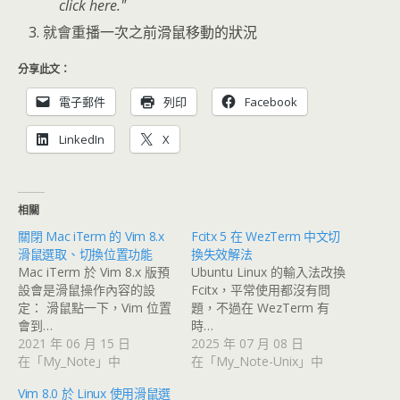
click here.
就會重播一次之前滑鼠移動的狀況
分享此文：
電子郵件
列印
Facebook
LinkedIn
X
相關
關閉 Mac iTerm 的 Vim 8.x
Fcitx 5 在 WezTerm 中文切
滑鼠選取、切換位置功能
換失效解法
Mac iTerm 於 Vim 8.x 版預
Ubuntu Linux 的輸入法改換
設會是滑鼠操作內容的設
Fcitx，平常使用都沒有問
定： 滑鼠點一下，Vim 位置
題，不過在 WezTerm 有
會到…
時…
2021 年 06 月 15 日
2025 年 07 月 08 日
在「My_Note」中
在「My_Note-Unix」中
Vim 8.0 於 Linux 使用滑鼠選