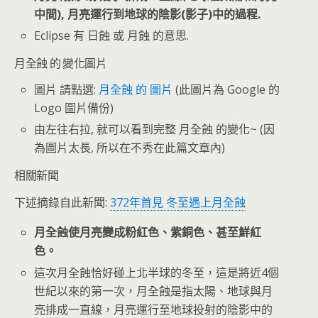
中間), 月亮運行到地球的陰影(影子)中的過程.
Eclipse 有 日蝕 或 月蝕 的意思.
月全蝕 的 變化圖片
圖片 請點選:
月全蝕 的 圖片
(此圖片為 Google 的
Logo 圖片備份)
由左往右拉, 就可以看到完整 月全蝕 的變化~ (因
為圖片太長, 所以在不秀在此篇文章內)
相關新聞
下述摘錄自此新聞:
372年首見 冬至遇上月全蝕
月全蝕使月亮變成粉紅色、紫銅色、甚至鮮紅
色。
這次月全蝕恰好碰上北半球的冬至，這是將近4個
世紀以來的第一次，月全蝕是指太陽、地球與月
亮排成一直線，月亮運行至地球投射的陰影中的