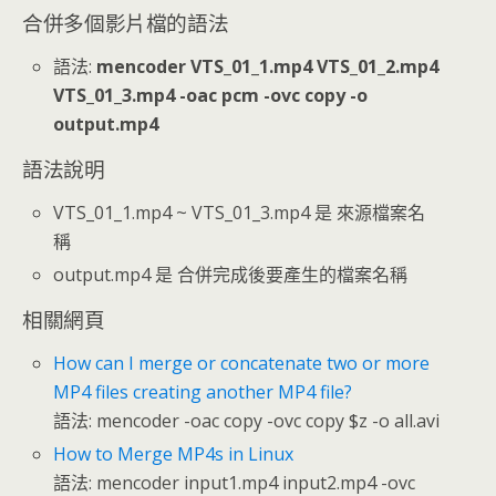
合併多個影片檔的語法
語法:
mencoder VTS_01_1.mp4 VTS_01_2.mp4
VTS_01_3.mp4 -oac pcm -ovc copy -o
output.mp4
語法說明
VTS_01_1.mp4 ~ VTS_01_3.mp4 是 來源檔案名
稱
output.mp4 是 合併完成後要產生的檔案名稱
相關網頁
How can I merge or concatenate two or more
MP4 files creating another MP4 file?
語法: mencoder -oac copy -ovc copy $z -o all.avi
How to Merge MP4s in Linux
語法: mencoder input1.mp4 input2.mp4 -ovc