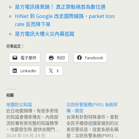
是方電訊揹黑鍋！ 真正罪魁禍首為數位通
HiNet 到 Google 改走國際線路，packet loss
rate 反而降下來
是方電訊大樓火災內幕追蹤
分享此文：
電子郵件
列印
Facebook
LinkedIn
X
相關
地震防災知識
災防告警服務(PWS) 系統架
近日地震頻傳，有很多奇怪
構、類型
的知識會傳來傳去，內政部
台灣有針對特殊事件，會對
消防署有很完整的知識教學
全民手機發送國家級別的災
~ 地震發生時 趕快去開門 …
害告警訊息，這套系統名稱
2024 年 04 月 24 日
是：災防告警系統(PWS) …