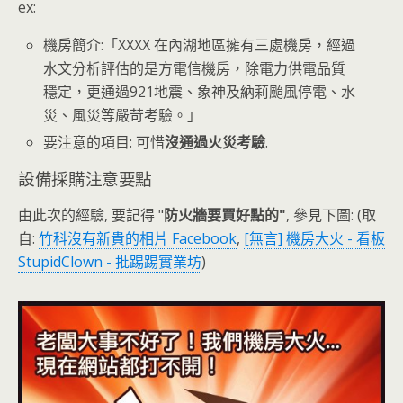
ex:
機房簡介:「XXXX 在內湖地區擁有三處機房，經過
水文分析評估的是方電信機房，除電力供電品質
穩定，更通過921地震、象神及納莉颱風停電、水
災、風災等嚴苛考驗。」
要注意的項目: 可惜
沒通過火災考驗
.
設備採購注意要點
由此次的經驗, 要記得 "
防火牆要買好點的"
, 參見下圖: (取
自:
竹科沒有新貴的相片 Facebook
,
[無言] 機房大火 - 看板
StupidClown - 批踢踢實業坊
)