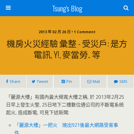
Tsung's Blog
2013 年 02 月 26 日 • 1 Comment
機房火災經驗 彙整 - 受災戶: 是方
電訊, Y!, 麥當勞.. 等
Share
Tweet
Pin
Mail
SMS
「麗源大樓」有國內最大頻寬大樓之稱, 於 2013年2月25
日早上發生火警, 25日地下二樓數位通公司的不斷電系統
起火, 造成斷電, 可見下述新聞:
「麗源大樓」一把火 燒出921後最大網路受害事
件