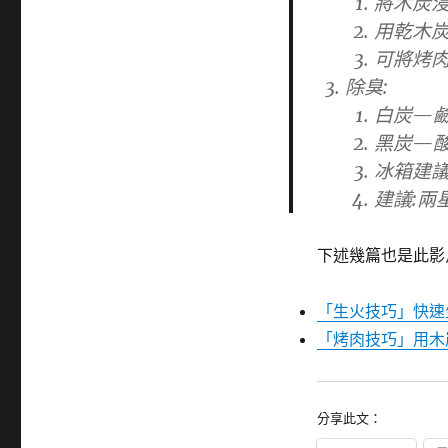
將木炭浸
用乾木
可將烤肉
除臭:
白炭—鹼
黑炭—酸
冰箱建
建議:兩
下述幾篇也是此影片
「生火技巧」快速
「烤肉技巧」用木
分享此文：