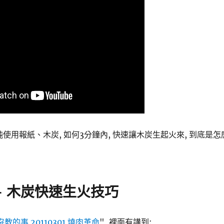
純使用報紙、木炭, 如何3分鐘內, 快速讓木炭生起火來, 到底是怎
- 木炭快速生火技巧
教的事 20110301 燒肉革命
", 裡面有講到: