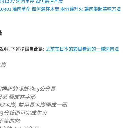
91207 烤肉革命 如何選擇木炭
110301 燒肉革命 如何選擇木炭 兩分鐘升火 讓肉變超美味方法
錄
明, 下述摘錄自此篇:
之前在日本的節目看到的一種烤肉法
木炭
個捲起的報紙約15公分長
的報紙 疊成井字形
3塊木炭, 並用長木炭圍成一圈
3分鐘即可完成生火
不焦的肉: