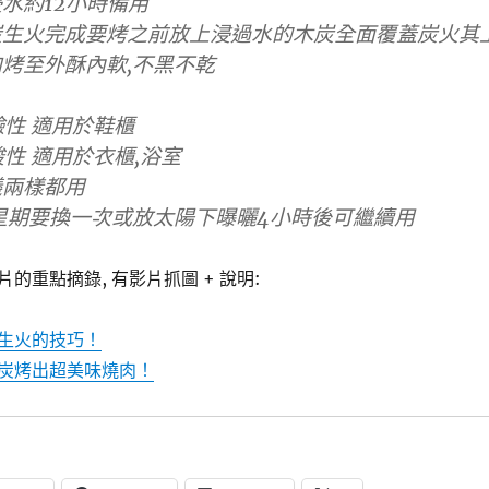
水約12小時備用
炭生火完成要烤之前放上浸過水的木炭全面覆蓋炭火其
烤至外酥內軟,不黑不乾
性 適用於鞋櫃
性 適用於衣櫃,浴室
議兩樣都用
星期要換一次或放太陽下曝曬4小時後可繼續用
的重點摘錄, 有影片抓圖 + 說明:
生火的技巧！
炭烤出超美味燒肉！