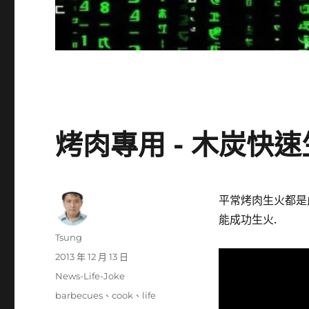
烤肉專用 - 木炭快
平常烤肉生火都是
能成功生火.
作
Tsung
者
發
2013 年 12 月 13 日
佈
分
News-Life-Joke
日
類
標
barbecues
、
cook
、
life
期: