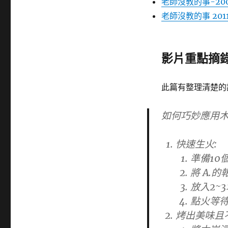
老師沒教的事-200
老師沒教的事 20
影片重點摘
此篇有整理清楚的說
如何巧妙應用
快速生火:
準備10
將 A.
放入2~
點火等待
烤出美味且