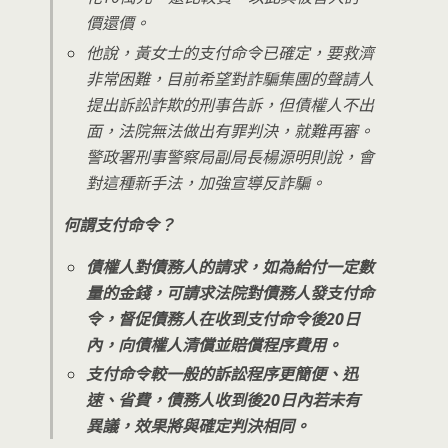
價還價。
他說，黃女士的支付命令已確定，要救濟
非常困難，目前希望對詐騙集團的聲請人
提出訴訟詐欺的刑事告訴，但債權人不出
面，法院無法做出有罪判決，就難再審。
警政署刑事警察局副局長楊源明則說，會
對這種新手法，加強宣導反詐騙。
何謂支付命令？
債權人對債務人的請求，如為給付一定數
量的金錢，可請求法院對債務人發支付命
令，督促債務人在收到支付命令後20日
內，向債權人清償並賠償程序費用。
支付命令較一般的訴訟程序更簡便、迅
速、省費，債務人收到後20日內若未有
異議，效果將與確定判決相同。