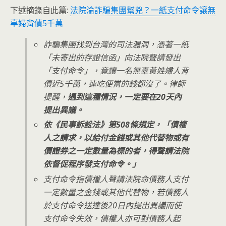
下述摘錄自此篇:
法院淪詐騙集團幫兇？一紙支付命令讓無
辜婦背債5千萬
詐騙集團找到台灣的司法漏洞，憑著一紙
「未寄出的存證信函」向法院聲請發出
「支付命令」，竟讓一名無辜黃姓婦人背
債近5千萬，連吃便當的錢都沒了。律師
提醒，
遇到這種情況，一定要在20天內
提出異議。
依《民事訴訟法》第508條規定，「債權
人之請求，以給付金錢或其他代替物或有
價證券之一定數量為標的者，得聲請法院
依督促程序發支付命令。」
支付命令指債權人聲請法院命債務人支付
一定數量之金錢或其他代替物，若債務人
於支付命令送達後20日內提出異議而使
支付命令失效，債權人亦可對債務人起