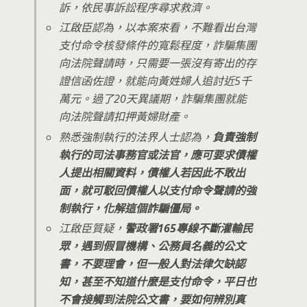
訴，依民事訴訟程序尋求救濟。
江啟臣認為，以本案來看，不難看出台灣
支付命令核發條件的寬鬆程度，詐騙集團
向法院聲請時，只需要一張沒有寄出的存
證信函佐證，就能向黃姓婦人追討近5千
萬元。過了20天異議期，詐騙集團就能
向法院聲請扣押黃婦財產。
熟悉強制執行的法界人士認為，
負責強制
執行的司法事務官或法官，應可要求債權
人提出相關資料，債權人若因此不敢出
面，就可駁回債權人以支付命令聲請的強
制執行，化解這個詐騙僵局。
江啟臣質疑，
警政署165專線不斷灌輸民
眾，遇到假冒機構、公務員名義的公文
書，不要理會，但一般人對法律欠缺認
知，甚至不知道什麼是支付命令，平日也
不會接觸到法院公文書，要如何辨別真