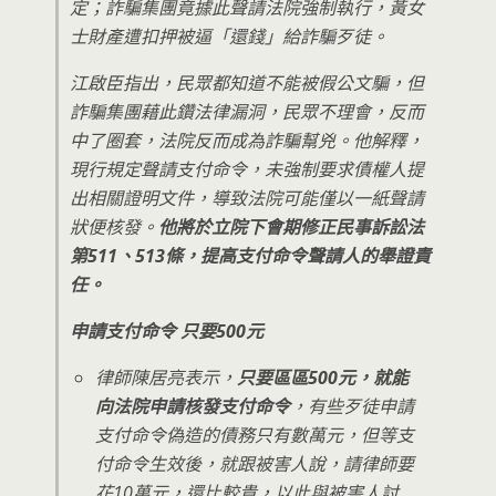
定；詐騙集團竟據此聲請法院強制執行，黃女
士財產遭扣押被逼「還錢」給詐騙歹徒。
江啟臣指出，民眾都知道不能被假公文騙，但
詐騙集團藉此鑽法律漏洞，民眾不理會，反而
中了圈套，法院反而成為詐騙幫兇。他解釋，
現行規定聲請支付命令，未強制要求債權人提
出相關證明文件，導致法院可能僅以一紙聲請
狀便核發。
他將於立院下會期修正民事訴訟法
第511、513條，提高支付命令聲請人的舉證責
任。
申請支付命令 只要500元
律師陳居亮表示，
只要區區500元，就能
向法院申請核發支付命令
，有些歹徒申請
支付命令偽造的債務只有數萬元，但等支
付命令生效後，就跟被害人說，請律師要
花10萬元，還比較貴，以此與被害人討