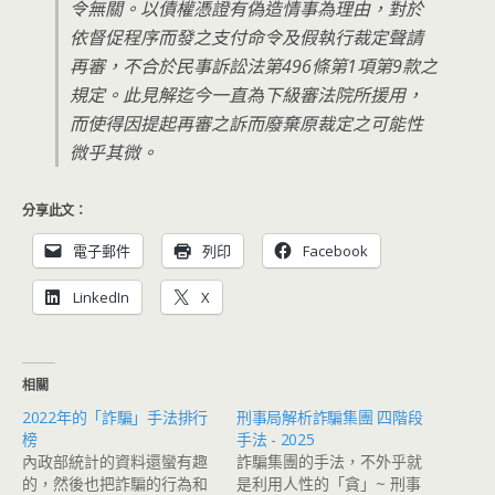
令無關。以債權憑證有偽造情事為理由，對於
依督促程序而發之支付命令及假執行裁定聲請
再審，不合於民事訴訟法第496條第1項第9款之
規定。此見解迄今一直為下級審法院所援用，
而使得因提起再審之訴而廢棄原裁定之可能性
微乎其微。
分享此文：
電子郵件
列印
Facebook
LinkedIn
X
相關
2022年的「詐騙」手法排行
刑事局解析詐騙集團 四階段
榜
手法 - 2025
內政部統計的資料還蠻有趣
詐騙集團的手法，不外乎就
的，然後也把詐騙的行為和
是利用人性的「貪」~ 刑事