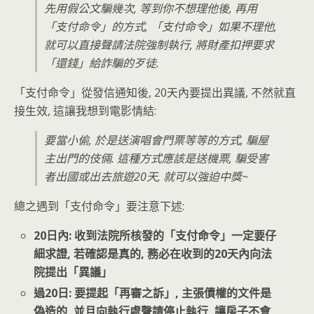
先用假公文騙幾次, 等到你不想理他後, 再用
「支付命令」的方式, 「支付命令」如果不理他,
就可以直接聲請法院強制執行, 將財產扣押要求
「還錢」給詐騙的歹徒.
「支付命令」從發信通知後, 20天內要提出異議, 不然就直
接生效, 這讓我想到電影情結:
要當小偷, 於是送演唱會門票等等的方式, 騙屋
主出門的伎倆. 這種方式應該是送機票, 騙受害
者出國或出去旅遊20天, 就可以強迫中獎~
總之遇到「支付命令」要注意下述:
20日內: 收到法院所核發的「支付命令」一定要仔
細求證, 若確認是真的, 務必在收到的20天內向法
院提出「異議」
過20日: 要提起「再審之訴」, 主張債權的文件是
偽造的, 並且向執行處聲請停止執行, 讓房子不會