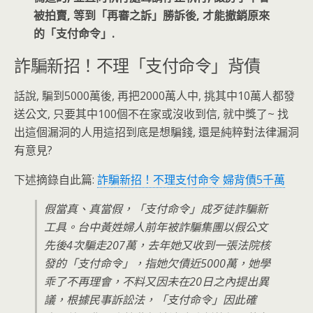
被拍賣, 等到「再審之訴」勝訴後, 才能撤銷原來
的「支付命令」.
詐騙新招！不理「支付命令」背債
話說, 騙到5000萬後, 再把2000萬人中, 挑其中10萬人都發
送公文, 只要其中100個不在家或沒收到信, 就中獎了~ 找
出這個漏洞的人用這招到底是想騙錢, 還是純粹對法律漏洞
有意見?
下述摘錄自此篇:
詐騙新招！不理支付命令 婦背債5千萬
假當真、真當假，「支付命令」成歹徒詐騙新
工具。台中黃姓婦人前年被詐騙集團以假公文
先後4次騙走207萬，去年她又收到一張法院核
發的「支付命令」，指她欠債近5000萬，她學
乖了不再理會，不料又因未在20日之內提出異
議，根據民事訴訟法，「支付命令」因此確