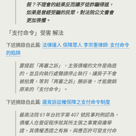
假？不理會的結果反而讓歹徒詐騙得逞，
如果是曾經受騙的民眾，對法院公文書會
更加畏懼。
「支付命令」受害 解法
下述摘錄自此篇:
法律達人 保障眾人 李宗憲律師: 支付命令
的陷阱
要提起「再審之訴」，主張債權的文件是偽造
的，並且向執行處聲請停止執行，讓房子不會
被拍賣，等到「再審之訴」勝訴後，才能撤銷
原來的「支付命令」。
下述摘錄自此篇:
違背訴訟權保障之支付命令制度
最高法院 61年台抗字第 407 號民事判例認為，
債權人在督促程序就其所主張之事實毋庸舉
證，其債權憑證之有無，與應否許可發支付命