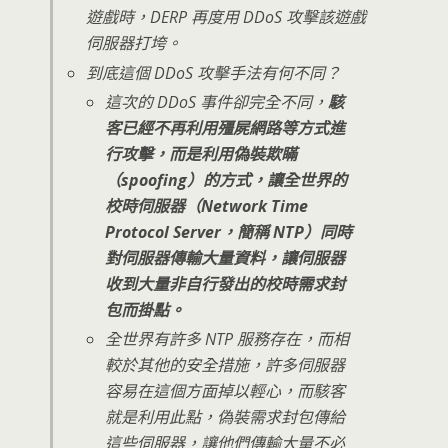
遊戲時，DERP 再度用 DDoS 攻擊該遊戲
伺服器打垮。
到底這個 DDoS 攻擊手法有何不同？
這次的 DDoS 事件卻完全不同，
駭
客已經不再利用殭屍網路等方式進
行攻擊，而是利用偽裝欺瞞
（spoofing）的方式，讓全世界的
校時伺服器（Network Time
Protocol Server，簡稱 NTP）同時
對伺服器傳輸大量資料，讓伺服器
收到大量非自行發出的校時需求封
包而掛點。
全世界有許多 NTP 服務存在，而相
較於其他的安全措施，許多伺服器
容易在這個方面掉以輕心，而駭客
就是利用此點，偽裝需求封包傳給
這些伺服器，讓他們傳輸大量不必