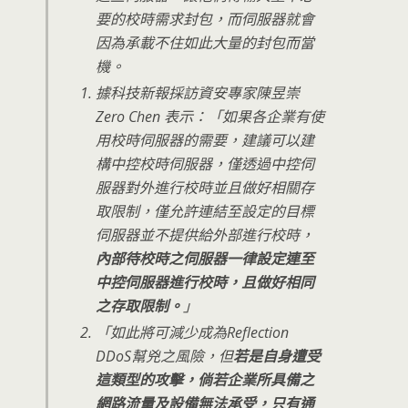
要的校時需求封包，而伺服器就會
因為承載不住如此大量的封包而當
機。
據科技新報採訪資安專家陳昱崇
Zero Chen 表示：「如果各企業有使
用校時伺服器的需要，建議可以建
構中控校時伺服器，僅透過中控伺
服器對外進行校時並且做好相關存
取限制，僅允許連結至設定的目標
伺服器並不提供給外部進行校時，
內部待校時之伺服器一律設定連至
中控伺服器進行校時，且做好相同
之存取限制。
」
「如此將可減少成為Reflection
DDoS幫兇之風險，但
若是自身遭受
這類型的攻擊，倘若企業所具備之
網路流量及設備無法承受，只有通