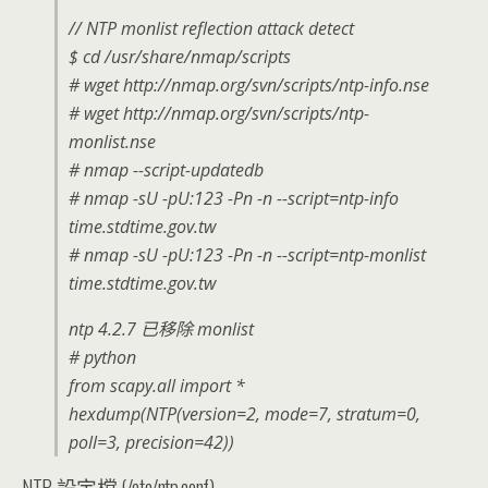
// NTP monlist reflection attack detect
$ cd /usr/share/nmap/scripts
# wget http://nmap.org/svn/scripts/ntp-info.nse
# wget http://nmap.org/svn/scripts/ntp-
monlist.nse
# nmap --script-updatedb
# nmap -sU -pU:123 -Pn -n --script=ntp-info
time.stdtime.gov.tw
# nmap -sU -pU:123 -Pn -n --script=ntp-monlist
time.stdtime.gov.tw
ntp 4.2.7 已移除 monlist
# python
from scapy.all import *
hexdump(NTP(version=2, mode=7, stratum=0,
poll=3, precision=42))
NTP 設定檔 (/etc/ntp.conf)