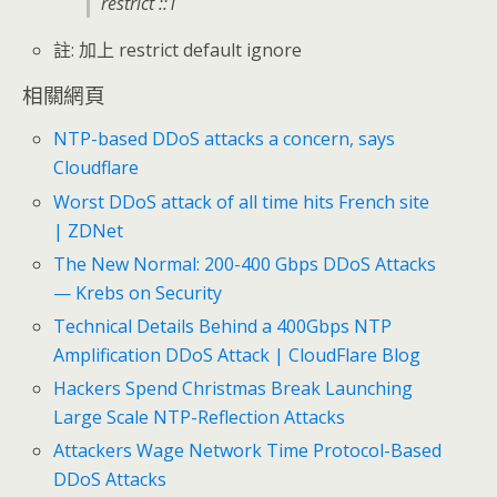
restrict ::1
註: 加上 restrict default ignore
相關網頁
NTP-based DDoS attacks a concern, says
Cloudflare
Worst DDoS attack of all time hits French site
| ZDNet
The New Normal: 200-400 Gbps DDoS Attacks
— Krebs on Security
Technical Details Behind a 400Gbps NTP
Amplification DDoS Attack | CloudFlare Blog
Hackers Spend Christmas Break Launching
Large Scale NTP-Reflection Attacks
Attackers Wage Network Time Protocol-Based
DDoS Attacks