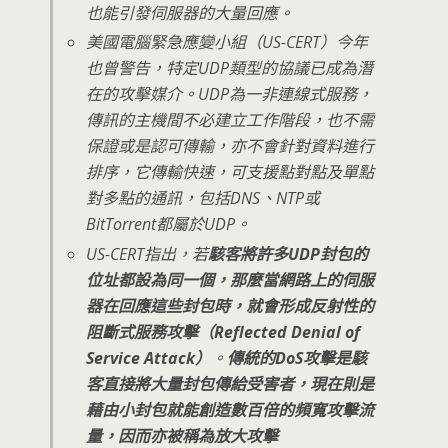
也能引發伺服器的大量回應。
美國電腦緊急應變小組（US-CERT）今年
也曾警告，特定UDP類型的協議已成為潛
在的攻擊媒介。UDP為一非連線式服務，
傳訊的主機間不必建立工作階段，也不需
保證或是認可傳輸，亦不會針對資料進行
排序，它傳輸快速，可支援點對點及單點
對多點的通訊，包括DNS、NTP或
BitTorrent都屬於UDP。
US-CERT指出，若
駭客將許多UDP封包的
位址都設為同一個，那麼當網路上的伺服
器在回應這些封包時，就會形成反射性的
阻斷式服務攻擊（Reflected Denial of
Service Attack）
。
傳統的DoS攻擊是駭
客直接將大量封包傳給受害者，現在則是
藉由小封包就能創造數百倍的頻寬攻擊流
量，因而亦被稱為放大攻擊