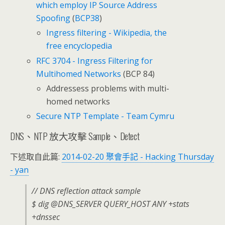
which employ IP Source Address
Spoofing
(
BCP38
)
Ingress filtering - Wikipedia, the
free encyclopedia
RFC 3704 - Ingress Filtering for
Multihomed Networks
(BCP 84)
Addressess problems with multi-
homed networks
Secure NTP Template - Team Cymru
DNS、NTP 放大攻擊 Sample、Detect
下述取自此篇:
2014-02-20 聚會手記 - Hacking Thursday
- yan
// DNS reflection attack sample
$ dig @DNS_SERVER QUERY_HOST ANY +stats
+dnssec