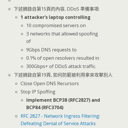
下述摘錄自第15頁的內容, DDoS 準備事項:
1 attacker’s laptop controlling
10 compromised servers on
3 networks that allowed spoofing
of
9Gbps DNS requests to
0.1% of open resolvers resulted in
300Gbps+ of DDoS attack traffic.
下述摘錄自第19頁, 如何防範被利用拿來攻擊別人
Close Open DNS Recursors
Stop IP Spoffing
Implement BCP38 (RFC2827) and
BCP84 (RFC3704)
RFC 2827 - Network Ingress Filtering:
Defeating Denial of Service Attacks