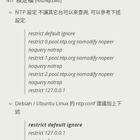
NTP 設定 不讓其它台可以來查詢, 可以參考下述
設定:
restrict default ignore
restrict 0.pool.ntp.org nomodify nopeer
noquery notrap
restrict 1.pool.ntp.org nomodify nopeer
noquery notrap
restrict 2.pool.ntp.org nomodify nopeer
noquery notrap
restrict 127.0.0.1
Debian / Ubuntu Linux 的 ntp.conf 建議加上下
述:
restrict default ignore
restrict 127.0.0.1