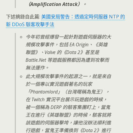
（Amplification Attack）
。
下述摘錄自此篇:
美國安局警告：透過定時伺服器 NTP 的
新 DDoS 駭客攻擊手法
今年初曾經爆發一起針對遊戲伺服器的大
規模攻擊事件，包括 EA Origin、《英雄
聯盟》、Valve 的《Dota 2》甚至是
Battle.Net 等遊戲服務都因為遭到攻擊而
無法運作。
此大規模攻擊事件的起源之一，就是來自
於一個專以實況遊戲著名的玩家
「Phantomlord」（台灣暱稱為鬼王），
在 Twitch 實況平台展示玩遊戲的時候，
被一個稱為 DERP 的駭客集團盯上，當鬼
王在進行《英雄聯盟》的時候，駭客就將
該遊戲的伺服器擊垮，讓他沒辦法順利進
行遊戲，當鬼王準備換到《Dota 2》進行