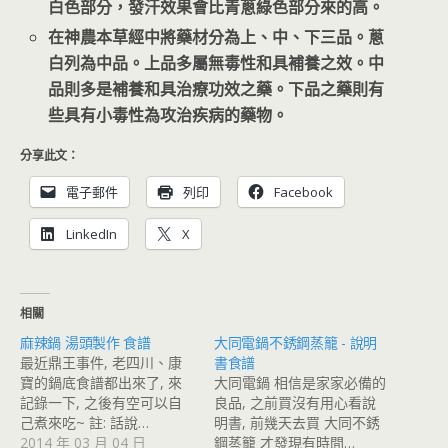
白色部分，發汗效果會比青蔥綠色部分來的高。
在神農本草經中將藥材分為上、中、下三品。蔥
白列為中品。上品多屬無毒性和具補養之效。中
品則多是補養和具治療功效之藥。下品之藥則有
些具有小毒性為攻治疾病的藥物。
分享此文：
電子郵件
列印
Facebook
LinkedIn
X
相關
麻辣鍋 湯頭製作 食譜
大同電鍋不銹鋼蒸籠 - 說明
最近鼎王事件, 老四川、康
書食譜
寶的鍋底食譜都出來了, 來
大同電鍋 相信是家家必備的
記錄一下, 之後有空可以自
良品, 之前買沒有用心看說
己煮來吃~ 註: 話說…
明書, 前幾天去買 大同不銹
2014 年 03 月 04 日
鋼蒸籠 才發現有時間…