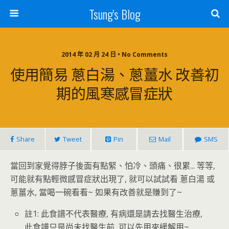
Tsung's Blog
2014 年 02 月 24 日 • No Comments
使用簡易 蔥白湯、蔥薑水 改善初
期的風寒感冒症狀
Share
Tweet
Pin
Mail
SMS
當回到家覺得脖子後面有點緊、怕冷、頭痛、很累... 等等,
可能就有點輕微感冒症狀出現了, 就可以試試看 蔥白湯 或
蔥薑水, 當喝一碗看看~ 如果有改善就是賺到了~
註1: 此食譜不代表醫療, 有病還是請去找醫生治療,
此食譜只是尚未找醫生前, 可以先用來緩解用~