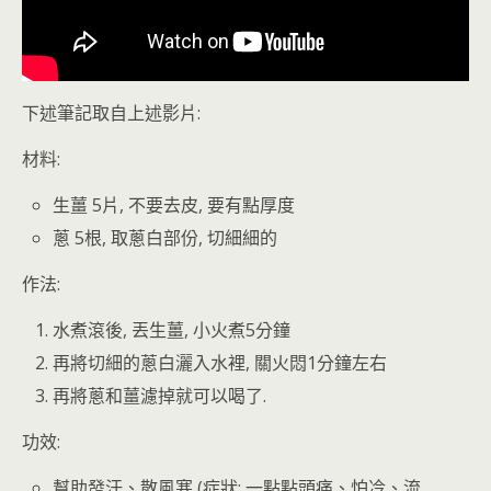
下述筆記取自上述影片:
材料:
生薑 5片, 不要去皮, 要有點厚度
蔥 5根, 取蔥白部份, 切細細的
作法:
水煮滾後, 丟生薑, 小火煮5分鐘
再將切細的蔥白灑入水裡, 關火悶1分鐘左右
再將蔥和薑濾掉就可以喝了.
功效:
幫助發汗、散風寒 (症狀: 一點點頭痛、怕冷、流