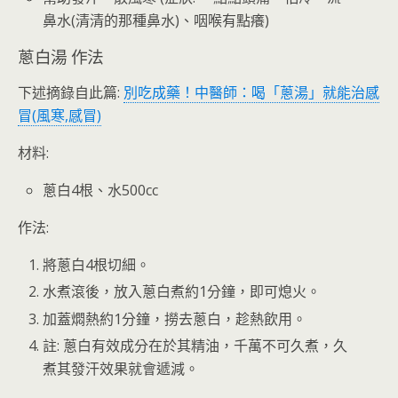
鼻水(清清的那種鼻水)、咽喉有點癢)
蔥白湯 作法
下述摘錄自此篇:
別吃成藥！中醫師：喝「蔥湯」就能治感
冒(風寒,感冒)
材料:
蔥白4根、水500cc
作法:
將蔥白4根切細。
水煮滾後，放入蔥白煮約1分鐘，即可熄火。
加蓋燜熱約1分鐘，撈去蔥白，趁熱飲用。
註: 蔥白有效成分在於其精油，千萬不可久煮，久
煮其發汗效果就會遞減。