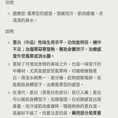
功效:
適應症: 風寒型的感冒，頭痛怕冷、肌肉痠痛、流
清清的鼻水。
說明:
葱白（中品）性味生用辛平，功效能明目、補中
不足；治傷寒惡寒發熱、幫助身體流汗、治療感
冒外受風寒或消水腫。
蔥除了可增加食物的美味之外，也是一味發汗的
中藥材，尤其是感冒受風寒時，切幾根連鬚蔥
白，用滾水稍煮一、兩分鐘，趁熱趕緊喝掉，就
能幫助身體發汗，治療風寒型的感冒。
在漢代，蔥白（青蔥白色部分）就已入藥；蔥白
可以幫助身體發汗，加速循環。在初期感冒出現
鼻塞、怕冷或肌肉痠痛時，喝碗熱熱的蔥白湯，
是最好不過了。但要注意的是，
藥用部分是青蔥