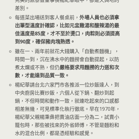
完美的鼎泰豐董事長楊紀華眼中，卻是天與地的
差別。
每道菜出場送到客人餐桌前，
外場人員也必須拿
出筆型溫度計確認，比如元盅雞湯和酸辣湯的最
佳溫度是85度，才不至於燙口，肉粽則必須提高
到90度，確保豬肉塊熟透。
雖在一、兩年前就花大錢購入「自動煮麵機」，
時間一到，沉在沸水中的麵撈會自動提起，以防
煮太爛或不熟，但仍
嚴格要求甩麵撈的力道和次
數，才能達到品質一致。
楊紀華請台北六家門市各推派一位炒飯達人，到
中央廚房比賽炒飯，六個人從下鍋、翻炒到起
鍋，不但時間和動作一致，就連吃起來的口感都
相差無幾，可見標準化執行徹底。早在1970年，
楊紀華父親楊秉彝把賣油店面一分為二，試賣小
籠包時，那些被找來的外省師傅，不管是麵粉和
水的混合比例，都是憑經驗和感覺。