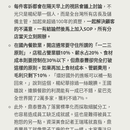
每件客訴都會在隔天早上的視訊會議上討論
，不
光只是楊紀華一個人，而是全台灣所有店長及儲
備主管，加起來超過100年的資歷，
一起解決顧客
的不滿意，一有結論然後馬上加入SOP，所有分
店當天立刻照辦。
在國內餐飲業，開店通常要守住所謂的「一二三
原則」，店租占營業額10％、薪水占20％、食材
成本則要控制在30％以下，但鼎泰豐卻完全打破
這樣的原則。如果再加上食材成本、管銷費用，
毛利只剩下10％
，「還好國外的進帳可以補一點
回來，」說到這個，楊紀華掠過一絲靦腆。王國
雄說，連鎖餐飲的利潤能有一成已不錯，星巴克
全世界開了2萬多家，獲利不過7％。
此外，鼎泰豐為了落實標準化而採取細膩分工，
也容易造成員工缺乏成就感。這也是難得被員工
抱怨的另一點。資深美食記者王瑞瑤就直指，鼎
泰豐員工就像電子工廠的女工一樣，大家專注只