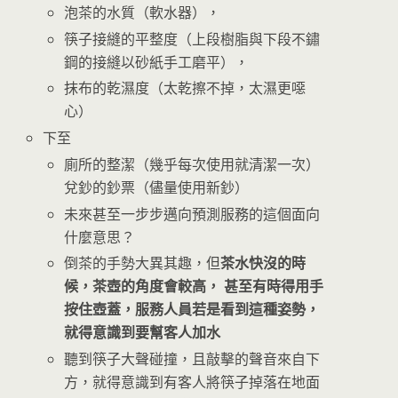
泡茶的水質（軟水器），
筷子接縫的平整度（上段樹脂與下段不鏽
鋼的接縫以砂紙手工磨平），
抹布的乾濕度（太乾擦不掉，太濕更噁
心）
下至
廁所的整潔（幾乎每次使用就清潔一次）
兌鈔的鈔票（儘量使用新鈔）
未來甚至一步步邁向預測服務的這個面向
什麼意思？
倒茶的手勢大異其趣，但
茶水快沒的時
候，茶壺的角度會較高， 甚至有時得用手
按住壺蓋，服務人員若是看到這種姿勢，
就得意識到要幫客人加水
聽到筷子大聲碰撞，且敲擊的聲音來自下
方，就得意識到有客人將筷子掉落在地面