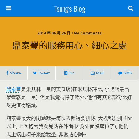
Tsung's Blog
2014 年 06 月 26 日 • No Comments
鼎泰豐的服務用心、細心之處
Share
Tweet
Pin
Mail
SMS
鼎泰豐
是米其林一星的美食店(在米其林評比, 小吃店最高
榮譽就是一星), 但是我覺得除了吃外, 他們有其它部份比好
吃更值得稱讚.
鼎泰豐最大的問題就是每次去都得要排隊, 大概都要排 1hr
以上, 上次抱著我女兒站在外面(因為外面沒座位了), 他們
馬上端出椅子來給我坐, 非常貼心阿~