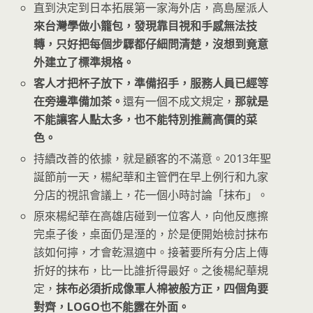
直到決定到日本拓展第一家海外店，高島屋派人
來台灣學做小籠包，發現靠目視和手感無法技
轉，只好把每個步驟都仔細問清楚，沒想到竟意
外建立了標準規格。
客人才把杯子放下，準備招手，服務人員已經等
在旁邊準備加茶。
還有一個不成文規定，
那就是
不能讓客人點太多，也不能特別推薦高價的菜
色。
持續改善的依據，就是顧客的不滿意。2013年聖
誕節前一天，楊紀華和主管們在早上例行和九家
分店的視訊會議上，花一個小時討論「抹布」。
原來楊紀華在高雄店碰到一位客人，向他反應擦
完桌子後，桌面仍是溼的，於是便開始檢討抹布
該如何擰，才會乾濕適中。接著要所有分店上傳
折好的抹布，比一比誰折得最好。之後楊紀華規
定，
抹布必須折成像軍人棉被般方正，四個角要
對齊，LOGO也不能露在外面。