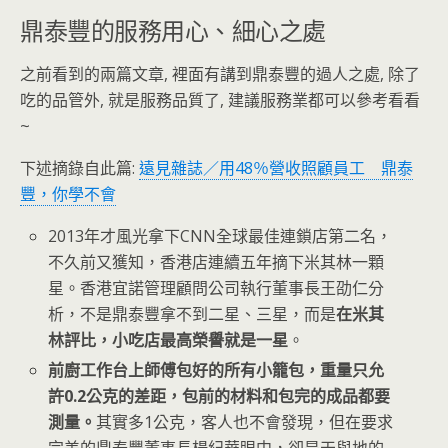
鼎泰豐的服務用心、細心之處
之前看到的兩篇文章, 裡面有講到鼎泰豐的過人之處, 除了
吃的品管外, 就是服務品質了, 建議服務業都可以參考看看
~
下述摘錄自此篇:
遠見雜誌／用48％營收照顧員工 鼎泰
豐，你學不會
2013年才風光拿下CNN全球最佳連鎖店第二名，
不久前又獲知，香港店連續五年摘下米其林一顆
星。香港宜諾管理顧問公司執行董事長王劭仁分
析，不是鼎泰豐拿不到二星、三星，而是
在米其
林評比，小吃店最高榮譽就是一星
。
前廚工作台上師傅包好的所有小籠包，重量只允
許0.2公克的差距，包前的材料和包完的成品都要
測量。
其實多1公克，客人也不會發現，但在要求