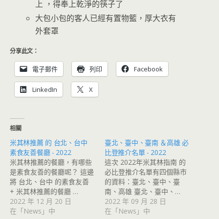
上 ，得奉上乾淨的筷子了
大包小包的客人已經有置物籃，厚大衣有
外套罩
分享此文：
電子郵件
列印
Facebook
LinkedIn
X
相關
米其林推薦 的 台北、台中
臺北、臺中、臺南 ＆高雄 必
素食友善餐廳 - 2022
比登推介名單 - 2022
米其林推薦的餐廳，有哪些
這次 2022年米其林指南 的
是素食友善的餐廳呢？ 這邊
必比登推介名單有四個縣市
將 台北、台中 的素食友善
的資料：臺北、臺中、臺
+ 米其林推薦的餐廳 …
南、高雄 臺北、臺中、…
2022 年 12 月 20 日
2022 年 09 月 28 日
在「News」中
在「News」中