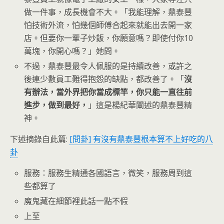
做一件事，成長機會不大。「我能理解，鼎泰豐
怕技術外流，怕幾個師傅合起來就能出去開一家
店。但要你一輩子炒飯，你願意嗎？即使付你10
萬塊，你開心嗎？」她問。
不過，鼎泰豐最令人佩服的是持續改善，或許之
後連少數員工難得抱怨的缺點，都改善了。「
沒
有辦法，當外界把你當成標竿，你只能一直往前
進步，做到最好，
」這是楊紀華闡述的鼎泰豐精
神。
下述摘錄自此篇:
[問卦] 有沒有鼎泰豐根本算不上好吃的八
卦
服務：服務生精通各國語言，微笑，服務周到這
些都算了
魔鬼藏在細節裡此話一點不假
上至