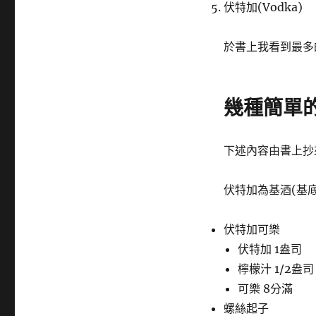
籤
伏特加(Vodka)
於書上我看到最多的
幾種簡單的
下述內容由書上抄
伏特加為基酒(基
伏特加可樂
伏特加 1盎司
檸檬汁 1/2盎司
可樂 8分滿
螺絲起子