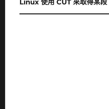
Linux 使用 CUT 來取得某段
下
一
篇
文
章: