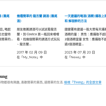
 (雞尾
幾種簡單的 龍舌蘭 調酒 (雞尾
一天建議的喝酒(酒精)攝取上
酒)
和 解宿醉的方法
士忌, 喝起
朋友推薦調酒可以試試看龍舌
國健署有建議一般大眾每天攝
吃也蠻特
蘭，到 Costco 買一瓶回來嚐嚐
酒精的量： 男性：應攝取不超
很簡單的…
看，找幾個簡單的調酒方式玩玩
2個酒精當量 女性：應攝取不
~ 龍舌蘭…
過1個酒精當…
2017 年 02 月 09 日
2023 年 07 月 20 日
在「My_Note」中
在「News」中
ung
物都很有興趣, 喜歡簡單的東西, 過簡單的生活.
檢視「Tsung」的全部文章