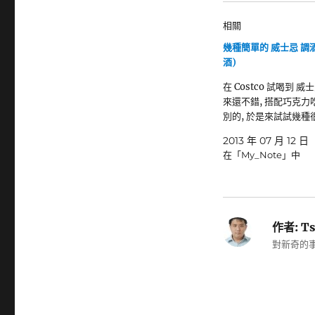
相關
幾種簡單的 威士忌 調酒
酒)
在 Costco 試喝到 威
來還不錯, 搭配巧克力
別的, 於是來試試幾種
2013 年 07 月 12 日
在「My_Note」中
作者:
Ts
對新奇的事