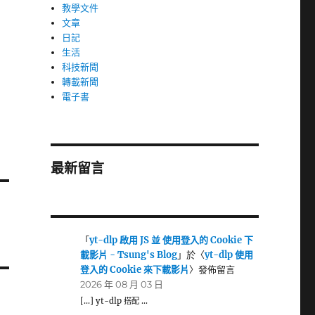
教學文件
文章
日記
生活
科技新聞
轉載新聞
電子書
最新留言
「
yt-dlp 啟用 JS 並 使用登入的 Cookie 下
載影片 - Tsung's Blog
」於〈
yt-dlp 使用
登入的 Cookie 來下載影片
〉發佈留言
2026 年 08 月 03 日
[…] yt-dlp 搭配 …