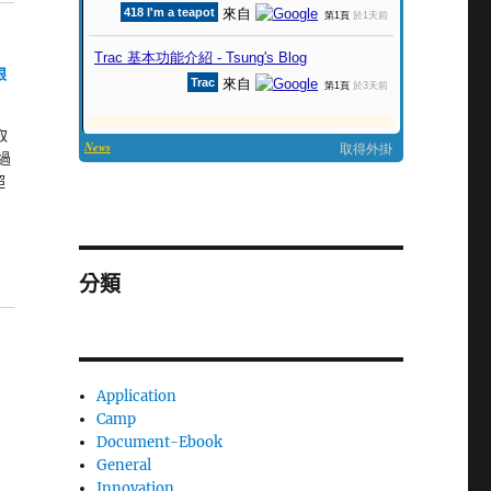
限
取
過
超
分類
Application
Camp
Document-Ebook
General
Innovation