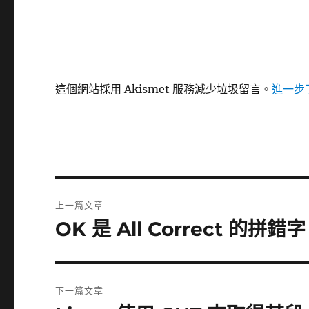
這個網站採用 Akismet 服務減少垃圾留言。
進一步了
文
上一篇文章
章
OK 是 All Correct 的拼錯字
上
一
導
篇
覽
文
下一篇文章
章: