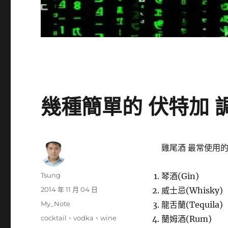
幾種簡單的 伏特加 調
雞尾酒 最常使用
作
Tsung
琴酒(Gin)
者
發
2014 年 11 月 04 日
威士忌(Whisky)
佈
分
My_Note
龍舌蘭(Tequila)
日
類
標
cocktail
、
vodka
、
wine
蘭姆酒(Rum)
期: