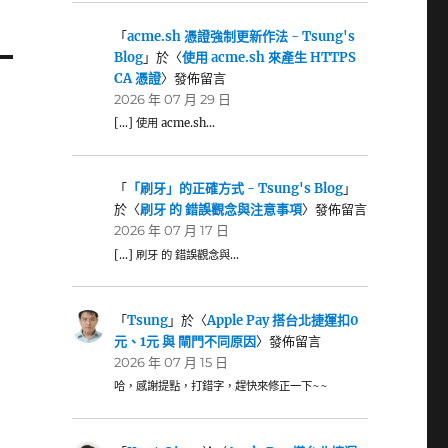
「
acme.sh 憑證強制更新作法 - Tsung's
Blog
」於〈
使用 acme.sh 來產生 HTTPS
CA 憑證
〉發佈留言
2026 年 07 月 29 日
[…] 使用 acme.sh…
「
「刷牙」的正確方式 - Tsung's Blog
」
於〈
刷牙 的 錯誤觀念與注意事項
〉發佈留言
2026 年 07 月 17 日
[…] 刷牙 的 錯誤觀念與…
「
Tsung
」於〈
Apple Pay 搭台北捷運扣0
元、1元 與 閘門不同原因
〉發佈留言
2026 年 07 月 15 日
哈，感謝提點，打錯字，趕快來修正一下~~