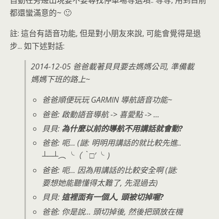
自動在旁邊出現要不要尋找停車場等選項.. 等等, 用到目前
都還蠻滿意的~ 🙂
註: 這台有語音功能, 但是對小朋友來說, 可能會覺得是退
步... 如下述對話:
2014-12-05 爸爸載著貝貝要去媽媽公司, 準備載
媽媽下班的路上~
爸爸順便玩玩 GARMIN 導航語音功能~
爸爸: 啟動語音導航 -> 喜愛點 -> ...
貝貝:
為什麼以前的導航不用講話就會動?
爸爸: 呃... (謎: 明明用講話的就比較先進..
┴─┴︵╰（‵□′╰ )
爸爸: 呃... 因為用講話的比較安全啊 (謎:
要想她能聽懂得太難了, 先混過去)
貝貝:
這裡面有一個人, 頭被切掉喔?
爸爸: 你是說... 頭切掉後, 然後把頭放在機