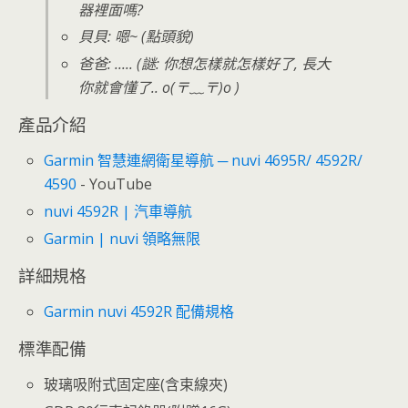
器裡面嗎?
貝貝: 嗯~ (點頭貌)
爸爸: ..... (謎: 你想怎樣就怎樣好了, 長大
你就會懂了.. o(〒﹏〒)o )
產品介紹
Garmin 智慧連網衛星導航 ─ nuvi 4695R/ 4592R/
4590
- YouTube
nuvi 4592R | 汽車導航
Garmin | nuvi 領略無限
詳細規格
Garmin nuvi 4592R 配備規格
標準配備
玻璃吸附式固定座(含束線夾)