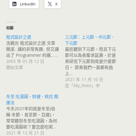
LinkedIn
X
相關
程式設計之道
三元節：上元節、中元節、
冼鏡光 程式設計之道 文章
下元節
簡潔.. 講的非常有趣.. 但又講
最近聽到下元節，而且下元
出了 Programmer 的痛... …
節可以為長輩求延壽，於是
2005 年 05 月 12 日
來研究下元節到底是什麼節
類似文章
日。 原來我們一直都有過
上…
2021 年 11 月 16 日
在「My_Note」中
冬至 吃湯圓、財運、桃花 開
運法
今天2021年的就是冬至(俗
稱 冬節、長至節、亞歲)，
常常聽到冬至吃湯圓，為何
要吃湯圓呢？要怎麼吃呢…
2021 年 12 月 21 日