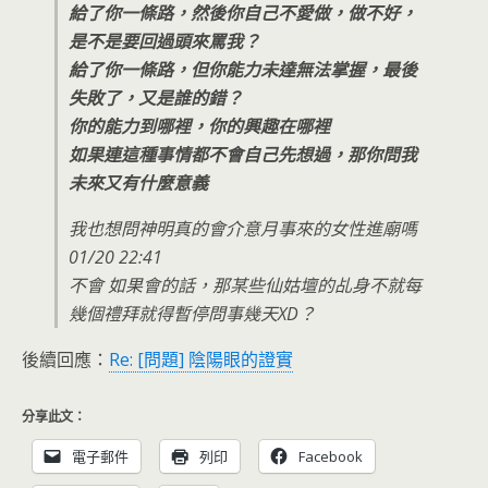
給了你一條路，然後你自己不愛做，做不好，
是不是要回過頭來罵我？
給了你一條路，但你能力未達無法掌握，最後
失敗了，又是誰的錯？
你的能力到哪裡，你的興趣在哪裡
如果連這種事情都不會自己先想過，那你問我
未來又有什麼意義
我也想問神明真的會介意月事來的女性進廟嗎
01/20 22:41
不會 如果會的話，那某些仙姑壇的乩身不就每
幾個禮拜就得暫停問事幾天XD？
後續回應：
Re: [問題] 陰陽眼的證實
分享此文：
電子郵件
列印
Facebook