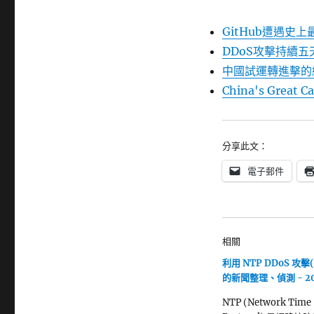
GitHub遭遇史
DDoS攻擊持續五天
中國試運轉進擊的
China's Great C
分享此文：
電子郵件
相關
利用 NTP DDoS 攻擊(a
的新聞整理、偵測 - 20
NTP (Network Time