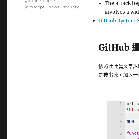
籤
github
、
hack
、
The attack b
javascript
、
news
、
security
involves a wi
GitHub System 
GitHub
依照此此篇文章說
是被串改，加入一段 
url_
"htt
NUM
func