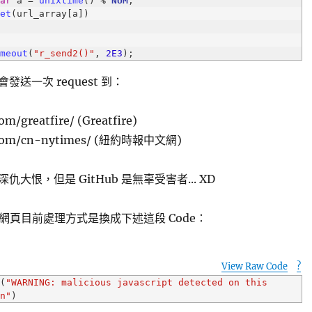
var
 a 
=
unixtime
() 
%
NUM
get
imeout
(
"r_send2()"
, 
2E3
);
送一次 request 到：
om/greatfire/ (Greatfire)
b.com/cn-nytimes/ (紐約時報中文網)
大恨，但是 GitHub 是無辜受害者... XD
兩個網頁目前處理方式是換成下述這段 Code：
View Raw Code
?
t
(
"WARNING: malicious javascript detected on this 
in"
)