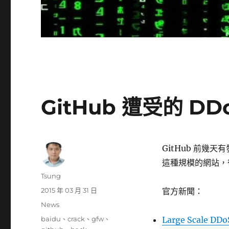
GitHub 遭受的 DDo
GitHub 前幾
這種規模的網站，
作
Tsung
者
發
2015 年 03 月 31 日
官方新聞：
佈
分
News
日
類
標
baidu
、
crack
、
gfw
、
Large Scale DDo
期: