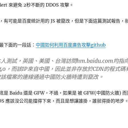
t alert 來避免 2秒不斷的 DDOS 攻擊。
，有可能是百度統計用的 JS 被竄改，但是下面這篇測試報告，
最下面的一段話：
中國如何利用百度廣告攻擊github
測試，英國、美國、台灣訪問hm.baidu.com均指
185.140，而該IP來自中國，因此
並非存放於CDN的程式碼
取該檔案的連線通過中國防火牆時遭到竄改。
 Baidu 還是 GFW，不過，如果是 被 GFW(中國防火牆) 而
 DDOS 應該沒公司能擋得下來，而且是想讓誰掛，誰就得掛的地步