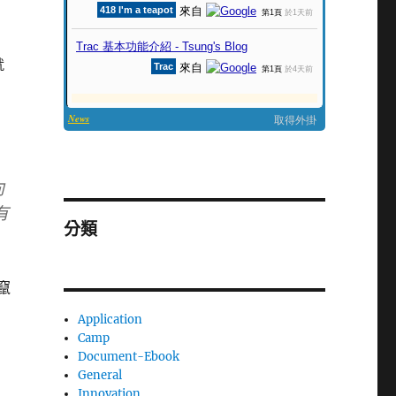
就
向
有
分類
竄
。
Application
Camp
Document-Ebook
General
Innovation