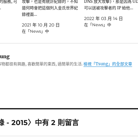
時的服務, 可
攻擊，也是有統計紀錄的，不知
DNS 放大攻擊)，那是因為 UD
…
道何時會把這個列入金氏世界紀
可以送被攻擊者的 IP 給他…
錄裡面…
2022 年 03 月 14 日
2021 年 10 月 20 日
在「News」中
在「News」中
ung
物都很有興趣, 喜歡簡單的東西, 過簡單的生活.
檢視「Tsung」的全部文章
 - 2015〉中有 2 則留言