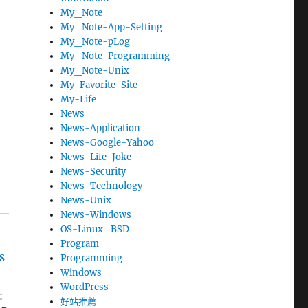
My_Note
My_Note-App-Setting
My_Note-pLog
My_Note-Programming
My_Note-Unix
My-Favorite-Site
My-Life
News
News-Application
News-Google-Yahoo
News-Life-Joke
News-Security
News-Technology
News-Unix
News-Windows
OS-Linux_BSD
Program
Programming
S
Windows
WordPress
：
好站推薦