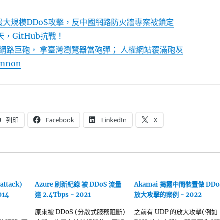
上最大規模DDoS攻擊，反中國網路防火牆專案被鎖定
，GitHub抗戰！
網路巨砲， 拿臺灣瀏覽器當砲彈； 人權網站覆滿砲灰
annon
列印
Facebook
LinkedIn
X
ttack)
Azure 刷新紀錄 被 DDoS 流量
Akamai 揭露中間裝置做 DDo
14
達 2.4Tbps - 2021
放大攻擊的案例 - 2022
原來被 DDoS (分散式服務阻斷)
之前有 UDP 的放大攻擊(例如