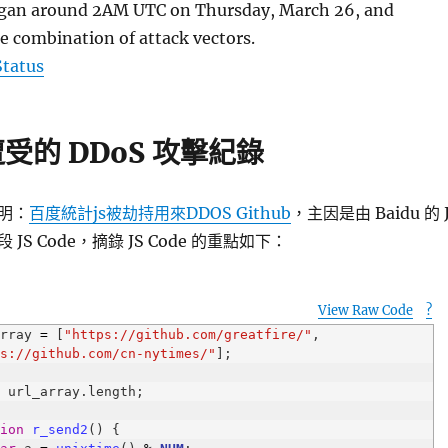
egan around 2AM UTC on Thursday, March 26, and
de combination of attack vectors.
Status
 遭受的 DDoS 攻擊紀錄
明：
百度統計js被劫持用來DDOS Github
，主因是由 Baidu 的 
JS Code，摘錄 JS Code 的重點如下：
View Raw Code
?
array 
=
 [
"https://github.com/greatfire/"
, 
ps://github.com/cn-nytimes/"
=
tion
r_send2