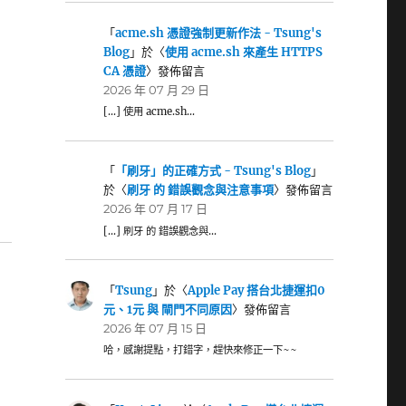
「
acme.sh 憑證強制更新作法 - Tsung's
Blog
」於〈
使用 acme.sh 來產生 HTTPS
CA 憑證
〉發佈留言
2026 年 07 月 29 日
[…] 使用 acme.sh…
「
「刷牙」的正確方式 - Tsung's Blog
」
於〈
刷牙 的 錯誤觀念與注意事項
〉發佈留言
2026 年 07 月 17 日
[…] 刷牙 的 錯誤觀念與…
「
Tsung
」於〈
Apple Pay 搭台北捷運扣0
元、1元 與 閘門不同原因
〉發佈留言
2026 年 07 月 15 日
哈，感謝提點，打錯字，趕快來修正一下~~