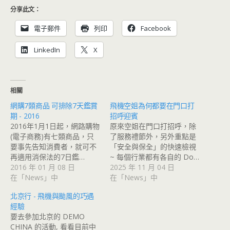
分享此文：
電子郵件
列印
Facebook
LinkedIn
X
相關
網購7類商品 可排除7天鑑賞
飛機空姐為何都要在門口打
期 - 2016
招呼迎賓
2016年1月1日起，網路購物
原來空姐在門口打招呼，除
(電子商務)有七類商品，只
了服務禮節外，另外重點是
要事先告知消費者，就可不
「安全與保全」的快速檢視
再適用消保法的7日鑑…
~ 每個行業都有各自的 Do…
2016 年 01 月 08 日
2025 年 11 月 04 日
在「News」中
在「News」中
北京行 - 飛機與颱風的巧遇
經驗
要去參加北京的 DEMO
CHINA 的活動, 看看目前中