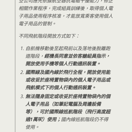
空公司應先依據航空器抗電磁干擾能力，修正
相關作業程序，完成組員訓練後，取得個人電
子用品使用程序核准，才能放寬乘客使用個人
電子用品的管制。
不同飛航階段開放方式如下：
自航機移動後至起飛前以及落地後脫離跑
道階段，
經機長同意並依客艙組員指示，
開放使用手機等個人行動通訊裝置。
國際線及國內線於飛行全程，開放使用能
或收妥於座椅置物袋內的個人電子用品或
飛航模式下的個人行動通訊裝置。
無法隨身固定或收妥於座椅置物袋內的個
人電子用品（如筆記電腦及周邊設備
等），可於國際線巡航階段（飛行高度超
過1萬呎）使用；
國內線巡航階段仍不得
使用。