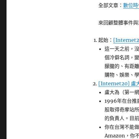
籤
全部文章：
數位時代
來回顧整體事件與
起始：
[Intern
這一天之前，
個冷僻名詞，
朦朧的、有距
購物、娛樂、
[Internet2
盧大為（第一
1996年在台推
股取得奇摩站
的負責人。目
你在台灣不能做
Amazon，