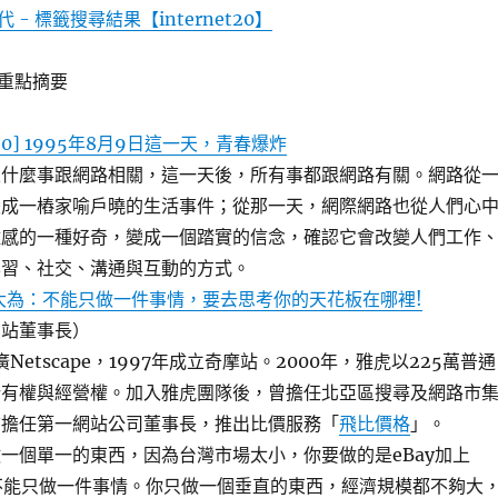
 - 標籤搜尋結果【internet20】
重點摘要
et20] 1995年8月9日這一天，青春爆炸
沒什麼事跟網路相關，這一天後，所有事都跟網路有關。網路從
變成一樁家喻戶曉的生活事件；從那一天，網際網路也從人們心
離感的一種好奇，變成一個踏實的信念，確認它會改變人們工作
學習、社交、溝通與互動的方式。
0] 盧大為：不能只做一件事情，要去思考你的天花板在哪裡!
網站董事長）
廣Netscape，1997年成立奇摩站。2000年，雅虎以225萬普通
所有權與經營權。加入雅虎團隊後，曾擔任北亞區搜尋及網路市
前擔任第一網站公司董事長，推出比價服務「
飛比價格
」。
一個單一的東西，因為台灣市場太小，你要做的是eBay加上
你不能只做一件事情。你只做一個垂直的東西，經濟規模都不夠大