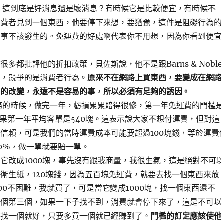
，這到底是好消息還是壞消息？有時候它是比較便宜，有時候不
消費者見到一個東西，他要停下來想，要猶豫，這件是阻礙行為
個事不該發生的。免運費的好處啊代表你不用想，因為你看到便
多都批評他的折扣政策，貝佐斯說，他不是跟Barns & Noble
爭，競爭的是消費者行為。
原來不在網路上買東西，要變成在網
為的改變，永遠不是容易的事，所以必須有足夠的誘因。
務的時候，做完一年，虧損累累賠得很慘，第一年免運費的門檻
結果第一年平均客單是540塊。這表示說大家不想付運費，但對這
信賴，可是我們的當時運費成本可能要超過100塊錢，等於運費
0％，做一單就要賠一單。
它改成1000塊，事先沒有跟我商量，我很生氣，這是絕對不可
衛生紙，120塊錢，因為五百塊免運費，就要去找一個東西來放
00不困難，我就買了，可是當它變成1000塊，找一個東西還不
二個第三個，如果一下子找不到，消費就會停下來了，這是不可
讓找一個就好，只要多買一個就已經賺到了。
門檻的訂定應該使