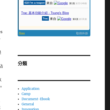
的
宜
s
路
是
分類
佔
以
。
Application
Camp
Document-Ebook
以
General
他
Innovation