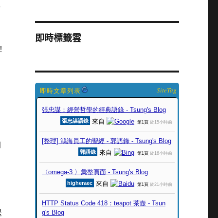
力
即時標籤雲
！
SiteTag
加
當
是