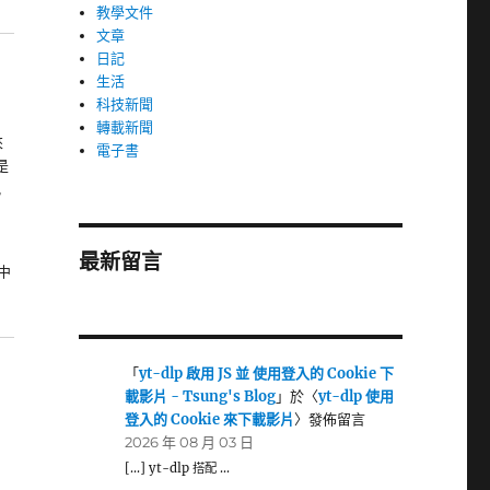
教學文件
文章
日記
生活
科技新聞
轉載新聞
來
電子書
是
況
最新留言
」中
「
yt-dlp 啟用 JS 並 使用登入的 Cookie 下
載影片 - Tsung's Blog
」於〈
yt-dlp 使用
登入的 Cookie 來下載影片
〉發佈留言
2026 年 08 月 03 日
[…] yt-dlp 搭配 …