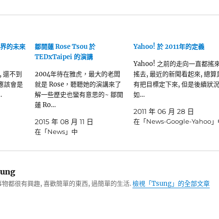
路世界的未來
鄒開蓮 Rose Tsou 於
Yahoo! 於 2011年的定義
TEDxTaipei 的演講
Yahoo! 之前的走向一直都搖
 還不到
2004年待在雅虎，最大的老闆
搖去, 最近的新聞看起來, 總算
0天應該會是
就是 Rose，聽聽她的演講來了
有把目標定下來, 但是後續狀
…
解一些歷史也蠻有意思的~ 鄒開
如…
蓮 Ro…
2011 年 06 月 28 日
2015 年 08 月 11 日
在「News-Google-Yahoo
在「News」中
ung
物都很有興趣, 喜歡簡單的東西, 過簡單的生活.
檢視「Tsung」的全部文章