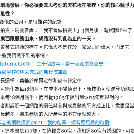
個環境發展，你必須要去思考你的天花板在哪裡，你的核心競爭
可能性？
0幾億的公司，是很難得的紀錄
拍賣，馬雲曾說：「我不會做拍賣！」3個月後，淘寶就出來了
的東西跟服務出來，網路沒有到此為止的一天。
破菁英式媒體的存在。它偉大不是在於一家公司而偉大，而是它
去一些我們做不到的事情。
 Internet20年： 二十個故事，看一趟產業興衰史！
] 細說網景IPO與未完成的新經濟革命
成長邏輯，奠基於摩爾定律和麥卡菲定律
可簡化為每18個月，在成本不變情況下，新技術可使運算功能
本每18個月減半，而且從1965年提出到2015年都是對的。
後者則說明一個網路的價值與參與成員數的平方成正比，意思是
成員越多，還未參與的人所產生的不方便就越大。
0] 詹宏志的網路探索part1：我的創業、還有亞馬遜的啟發
，這本書是100塊，在這裡賣80塊，我知道80塊有誘因的，可