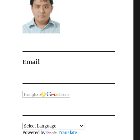
一
中
Email
、
集
Powered by
Translate
，