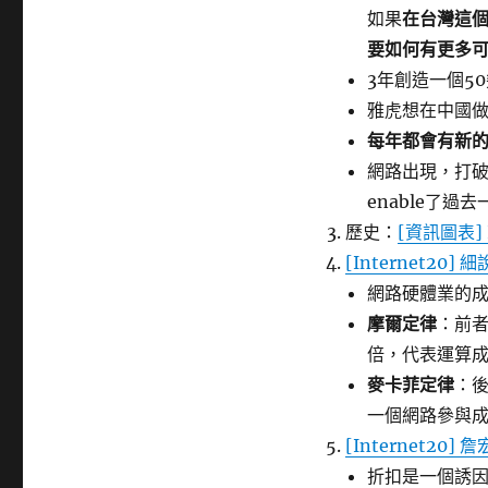
如果
在台灣這
要如何有更多
3年創造一個5
雅虎想在中國做
每年都會有新
網路出現，打
enable了過
歷史：
[資訊圖表]
[Internet20
網路硬體業的
摩爾定律
：前者
倍，代表運算成
麥卡菲定律
：
一個網路參與
[Internet2
折扣是一個誘因