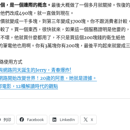
一個，是一個邊際的概念。
最後大概做了一個多月就關掉。恢復
他們改成490塊，就一直做到現在。
價就變成一千多塊，到第三年變成3700塊。你不跟消費者計較
計較了。買一個東西，很快就來，如果這一個服務證明是他要的
不壞，他就買什麼都用了，不只是買這個200塊錢的衛生紙他
的筆電他也用啊。你有3萬塊你有200塊，最後平均起來就變成
路使用方式
20] 與網路同天誕生的Jerry，青春爆炸!
t20] 網路開始改變世界！20歲的阿憙，她就是證據。
] 12部電影，12種解讀時代的觀點
列印
Facebook
LinkedIn
X