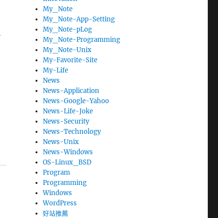
的
My_Note
My_Note-App-Setting
My_Note-pLog
，
My_Note-Programming
，
My_Note-Unix
My-Favorite-Site
My-Life
三
News
News-Application
News-Google-Yahoo
News-Life-Joke
News-Security
News-Technology
News-Unix
News-Windows
OS-Linux_BSD
Program
Programming
Windows
WordPress
好站推薦