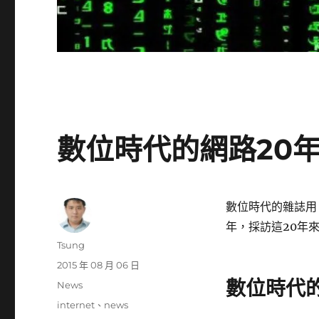
數位時代的網路20年紀
數位時代的雜誌用 N
年，採訪這20年
作
Tsung
者
發
2015 年 08 月 06 日
佈
數位時代
分
News
日
類
標
internet
、
news
期: