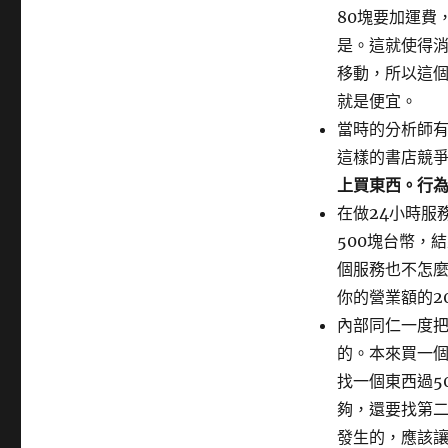
80塊要加運費
是。這就使得
移動，所以這
就是便宜。
當時的分析師有很
這樣的書店競
上買東西。行
在做24小時服
500塊台幣，
個服務也不怎麼
你的營業額的2
內部同仁一度把
的。本來買一個
找一個東西過5
夠，還要找第
發生的，應該