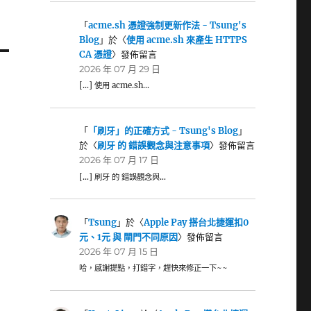
「
acme.sh 憑證強制更新作法 - Tsung's
Blog
」於〈
使用 acme.sh 來產生 HTTPS
CA 憑證
〉發佈留言
2026 年 07 月 29 日
[…] 使用 acme.sh…
「
「刷牙」的正確方式 - Tsung's Blog
」
於〈
刷牙 的 錯誤觀念與注意事項
〉發佈留言
2026 年 07 月 17 日
[…] 刷牙 的 錯誤觀念與…
「
Tsung
」於〈
Apple Pay 搭台北捷運扣0
元、1元 與 閘門不同原因
〉發佈留言
2026 年 07 月 15 日
哈，感謝提點，打錯字，趕快來修正一下~~