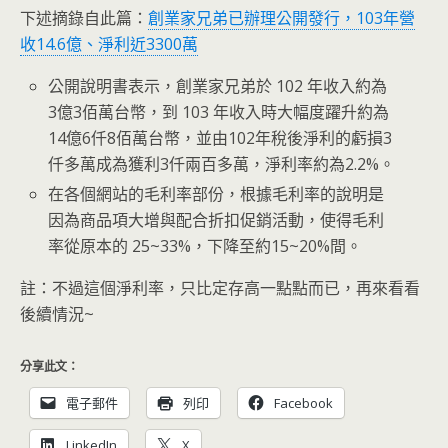
下述摘錄自此篇：
創業家兄弟已辦理公開發行，103年營
收14.6億、淨利近3300萬
公開說明書表示，創業家兄弟於 102 年收入約為
3億3佰萬台幣，到 103 年收入時大幅度躍升約為
14億6仟8佰萬台幣，並由102年稅後淨利的虧損3
仟多萬成為獲利3仟兩百多萬，淨利率約為2.2%。
在各個網站的毛利率部份，根據毛利率的說明是
因為商品項大增與配合折扣促銷活動，使得毛利
率從原本的 25~33%，下降至約15~20%間。
註：不過這個淨利率，只比定存高一點點而已，再來看看
後續情況~
分享此文：
電子郵件
列印
Facebook
LinkedIn
X