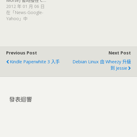
Morse) 暫時接任 C…
2012 年 01 月 06 日
在「News-Google-
Yahoo」中
Previous Post
Next Post
Kindle Paperwhite 3 入手
Debian Linux 由 Wheezy 升級
到 Jessie
發表迴響