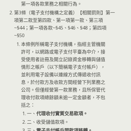
第一項各款業務之相關行為。
第3條（電子支付機構之定義）【相關罰則】第一
項第二款至第四款、第一項第一款、第三項
~§44；第一項各款~§45、§46、§48；第四項
~§50
本條例所稱電子支付機構，指經主管機關
許可，以網路或電子支付平臺為中介，接
受使用者註冊及開立記錄資金移轉與儲值
情形之帳戶（以下簡稱電子支付帳戶），
並利用電子設備以連線方式傳遞收付訊
息，於付款方及收款方間經營下列業務之
公司。但僅經營第一款業務，且所保管代
理收付款項總餘額未逾一定金額者，不包
括之：
一、
代理收付實質交易款項。
二、收受儲值款項。
三、
電子支付帳戶間款項移轉。