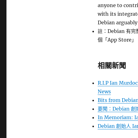
anyone to contri
with its integra
Debian arguably 
註：Debian
個「App Store」
相關新聞
R.I.P Ian Murdoc
News
Bits from Debia
要聞：Debian 創始
In Memoriam: Ia
Debian 創始人