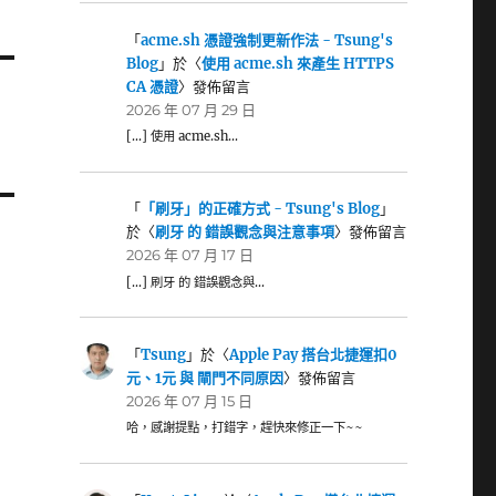
「
acme.sh 憑證強制更新作法 - Tsung's
Blog
」於〈
使用 acme.sh 來產生 HTTPS
CA 憑證
〉發佈留言
2026 年 07 月 29 日
[…] 使用 acme.sh…
「
「刷牙」的正確方式 - Tsung's Blog
」
於〈
刷牙 的 錯誤觀念與注意事項
〉發佈留言
2026 年 07 月 17 日
[…] 刷牙 的 錯誤觀念與…
「
Tsung
」於〈
Apple Pay 搭台北捷運扣0
元、1元 與 閘門不同原因
〉發佈留言
2026 年 07 月 15 日
哈，感謝提點，打錯字，趕快來修正一下~~