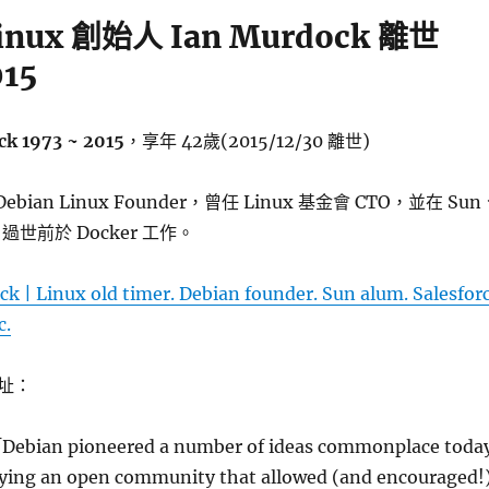
Linux 創始人 Ian Murdock 離世
015
ck 1973 ~ 2015
，享年 42歲(2015/12/30 離世)
 Debian Linux Founder，曾任 Linux 基金會 CTO，並在 Sun
職，過世前於 Docker 工作。
k | Linux old timer. Debian founder. Sun alum. Salesfor
c.
址：
ebian pioneered a number of ideas commonplace today
ying an open community that allowed (and encouraged!