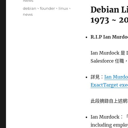
分
News
日
類
Debian 
標
debian
、
founder
、
linux
、
期:
籤
news
1973 ~ 2
R.I.P Ian Murdo
Ian Murdock 是
Salesforce 任
詳見：
Ian Murdoc
ExactTarget exe
此段摘錄自上述網
Ian Murdock：「D
including emplo