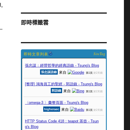
d,
」
即時標籤雲
一
SiteTag