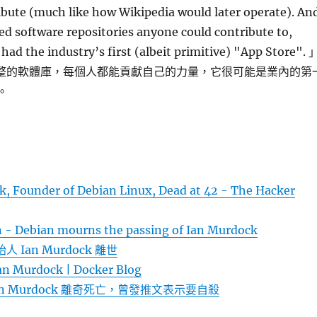
bute (much like how Wikipedia would later operate). An
ted software repositories anyone could contribute to,
had the industry’s first (albeit primitive) "App Store". 
 有完整的軟體庫，每個人都能貢獻自己的力量，它很可能是業內的第
。
k, Founder of Debian Linux, Dead at 42 - The Hacker
n - Debian mourns the passing of Ian Murdock
人 Ian Murdock 離世
n Murdock | Docker Blog
 Ian Murdock 離奇死亡，曾發推文表示要自殺