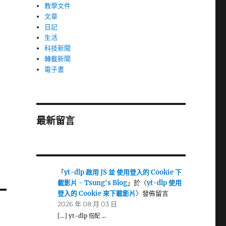
教學文件
文章
日記
生活
科技新聞
轉載新聞
電子書
最新留言
「
yt-dlp 啟用 JS 並 使用登入的 Cookie 下
載影片 - Tsung's Blog
」於〈
yt-dlp 使用
登入的 Cookie 來下載影片
〉發佈留言
2026 年 08 月 03 日
[…] yt-dlp 搭配 …