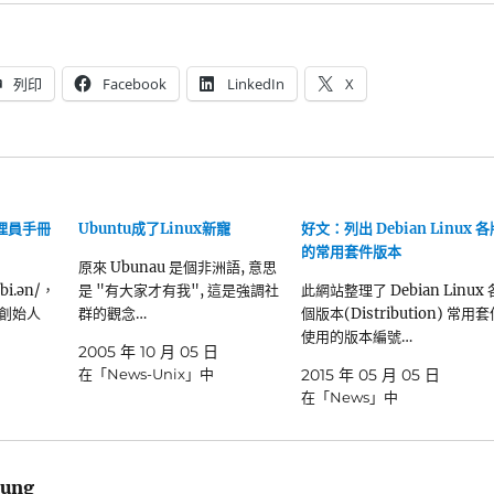
列印
Facebook
LinkedIn
X
 管理員手冊
Ubuntu成了Linux新寵
好文：列出 Debian Linux 各
的常用套件版本
原來 Ubunau 是個非洲語, 意思
bi.ən/，
是 "有大家才有我", 這是強調社
此網站整理了 Debian Linux 
的創始人
群的觀念…
個版本(Distribution) 常用
使用的版本編號…
2005 年 10 月 05 日
在「News-Unix」中
2015 年 05 月 05 日
在「News」中
ung