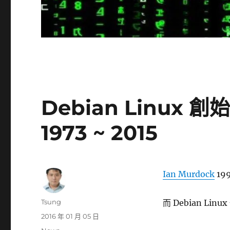
Debian Linux 創
1973 ~ 2015
Ian Murdock
199
作
Tsung
而 Debian L
者
發
2016 年 01 月 05 日
佈