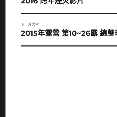
2016 跨年煙火影片
一
導
篇
覽
文
下一篇文章
章:
2015年露營 第10~26露 總整
下
一
篇
文
章: