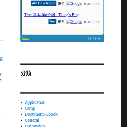
版
分類
各
套件
Application
Camp
Document-Ebook
General
Innovation