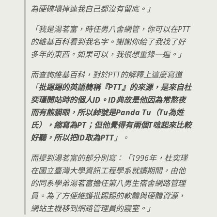
為硬碟壞掉連我自己都沒有留底。」
「我是湯茗富，時任男八舍網管，你可以在PTT
的維基百科看到我名字。謝謝你給了我找了好
多年的東西。如果可以，我很想重錄一遍。」
而查詢維基百科，對於PTT的解釋上這麼寫道
「
批踢踢的英語簡稱『PTT』的來源，是來自杜
奕瑾開站時的個人ID。ID典故是他因為常熬夜
而有熊貓眼，所以綽號是Panda Tu（Tu為姓
氏），縮寫為PT；但他覺得有兩個T唸起來比較
好聽，所以把ID取為PTT
」。
而提到湯茗富的部分則寫：「1996年，杜奕瑾
在國立臺灣大學資訊工程學系就讀期間，由他
的同系學弟湯茗富擔任第八男生宿舍網路管理
員。為了方便維護批踢踢的軟體與硬體資源，
網站主機移到網路管理員的寢室。」