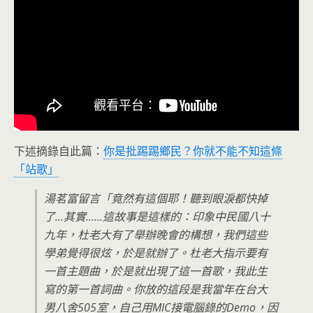
下述摘錄自此篇：
你是批踢踢鄉民？你就不能不知這條
「站歌」
湯茗富留言「竟然有這個耶！聽到眼淚都快掉
了...其實......這故事是這樣的：印象中民國八十
九年，杜老大有了舉辦晚會的構想，我們這些
學弟覺得很炫，於是就辦了。杜老大指示要有
一首主題曲，於是就出現了這一首歌，我此生
寫的第一首詞曲。你放的這段是我當年在台大
男八舍505室，自己用MIC接電腦錄的Demo，因