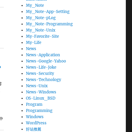
My_Note
My_Note-App-Setting
My_Note-pLog
My_Note-Programming
My_Note-Unix
My-Favorite-Site
My-Life
News
News-Application
News-Google-Yahoo
News-Life-Joke
中
News-Security
News-Technology
等
News-Unix
在
News-Windows
OS-Linux_BSD
Program
Programming
Windows
」中
WordPress
好站推薦