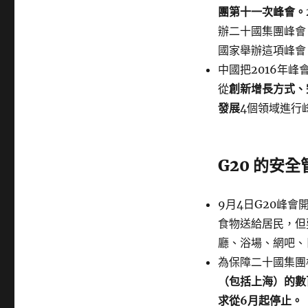
團第十一次峰會。
辦二十國集團峰會
國家舉辦這項峰會
中國把2016年
從
創新增長方式、
發展
4個領域進行
G20 的安全
9月4日G20峰
食物送給居民，但
廳、浴場、網吧、
為保障二十國集團
（包括上海）的數
求從6月起停止。