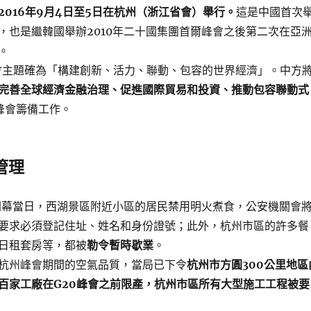
2016年9月4日至5日在杭州（浙江省會）舉行。
這是中國首次
，也是繼韓國舉辦2010年二十國集團首爾峰會之後第二次在亞
。
峰會主題確為「構建創新、活力、聯動、包容的世界經濟」。中方
完善全球經濟金融治理、促進國際貿易和投資、推動包容聯動式
峰會籌備工作。
管理
會開幕當日，西湖景區附近小區的居民禁用明火煮食，公安機關會
要求必須登記住址、姓名和身份證號；此外，杭州市區的許多餐
日租套房等，都被
勒令暫時歇業
。
杭州峰會期間的空氣品質，當局已下令
杭州市方圓300公里地區
百家工廠在G20峰會之前限產，杭州市區所有大型施工工程被要