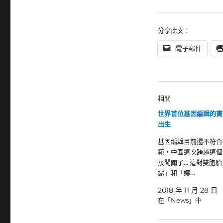
分享此文：
電子郵件
相關
世界首位基因編輯的寶
出生
基因編輯目前還不符合
範，中國這次跨越這個
接闖關了... 這對雙胞
露」和「娜…
2018 年 11 月 28 日
在「News」中