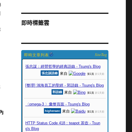
舉
洲
即時標籤雲
將
SiteTag
將
內