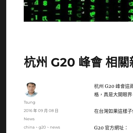
杭州 G20 峰會 相
杭州 G20 峰
格，真是大開眼界
作
Tsung
者
發
2016 年 09 月 08 日
在台灣如果這樣子
佈
分
News
日
類
標
china
、
g20
、
news
G20 官方網址：
期: