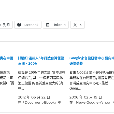
列印
Facebook
LinkedIn
X
寶在中國
[摘錄] 溫州人6年打造台灣便當
Google來台設研發中心 要向
王國 - 2006
研院借將
倫理規
這篇是 2006年的文章, 當時沒有
看來 Google 並不是只把備份
規範，直
仔細看完, 其中一個原因是因為
業務放在台灣而已, 還是有要
胎女嬰(「露
池上便當 的品質差異蠻大的(有
台灣成立研究中心吧~最近
些…
Goog…
2012 年 06 月 22 日
2006 年 02 月 19 日
在「Document-Ebook」中
在「News-Google-Yahoo