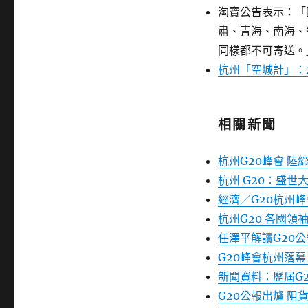
淘寶公告表示：「
肅、青海、南海、
同樣都不可寄送。
杭州「空城計」：2
相關新聞
杭州G20峰會 陸
杭州 G20：盛世
經濟／G20杭州峰
杭州G20 各國領
任澤平解讀G20
G20峰會杭州落
新聞資料：歷屆G
G20公報出爐 阻