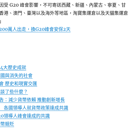
因受 G20 峰會影響，不可寄送西藏、新疆、內蒙古、寧夏、甘
香港、澳門、臺灣以及海外等地區，淘寶集運倉以及天貓集運倉
」
00萬人出走，換G20峰會安保2天
締4大歷史成就
大國與消失的社會
會 歷史和現實交匯
袖談了些什麼？
公告：減少貨幣依賴 推動創新增長
幕 各國領導人就貨幣政策達成共識
20領導人峰會達成的共識
貨幣競貶