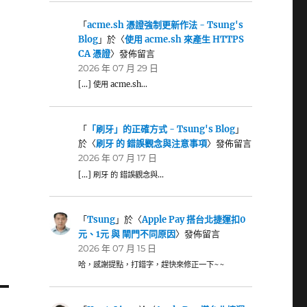
「
acme.sh 憑證強制更新作法 - Tsung's
Blog
」於〈
使用 acme.sh 來產生 HTTPS
CA 憑證
〉發佈留言
2026 年 07 月 29 日
[…] 使用 acme.sh…
「
「刷牙」的正確方式 - Tsung's Blog
」
於〈
刷牙 的 錯誤觀念與注意事項
〉發佈留言
2026 年 07 月 17 日
[…] 刷牙 的 錯誤觀念與…
「
Tsung
」於〈
Apple Pay 搭台北捷運扣0
元、1元 與 閘門不同原因
〉發佈留言
2026 年 07 月 15 日
哈，感謝提點，打錯字，趕快來修正一下~~