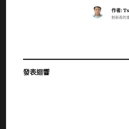
作者:
Ts
對新奇的事
發表迴響