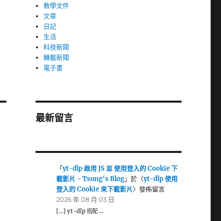
教學文件
文章
日記
生活
科技新聞
轉載新聞
電子書
最新留言
「
yt-dlp 啟用 JS 並 使用登入的 Cookie 下
載影片 - Tsung's Blog
」於〈
yt-dlp 使用
登入的 Cookie 來下載影片
〉發佈留言
2026 年 08 月 03 日
[…] yt-dlp 搭配 …