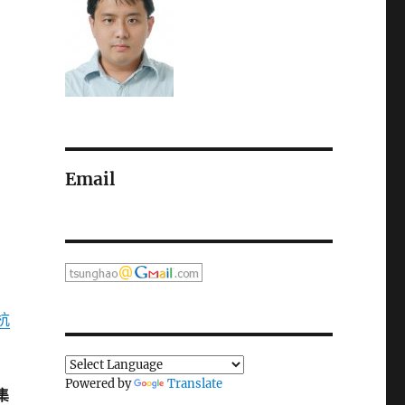
Email
杭
Powered by
Translate
集