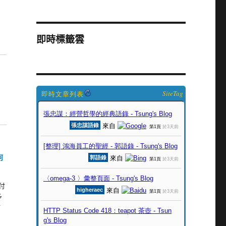
即時標籤雲
SiteTag
何
付
多
付