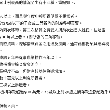
案比例最高的情況至少有十四種，重點如下:
0％以上，而且與年度申報所得明顯不相當者。
於25歲以下的子女或二等親內的財產移轉買賣。
內兩次移轉，第二次移轉之買受人與前次出售人姓氏、住址雷
00萬以上者。 (即所謂的三角移轉)
貸款資料，瞭解借款資金之用途及流向，通常此部份須具贈與稅
。
連續五年未從事農業耕作五年以上。
收補償金追查資金流向。
長幅度不高，但財產較以往急遽增加。
數十萬元以上利息所得者。
三棟以上房屋者。
機構存款超過500 萬元，25歲以上到30歲之間存款金額超過千
演藝人員。