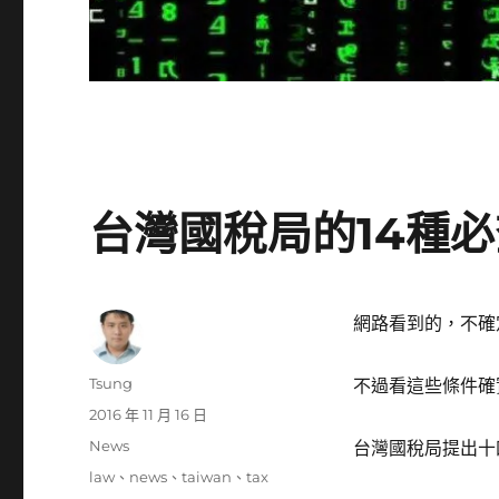
台灣國稅局的14種
網路看到的，不確
作
Tsung
不過看這些條件確
者
發
2016 年 11 月 16 日
佈
分
News
台灣國稅局提出十
日
類
標
law
、
news
、
taiwan
、
tax
期: