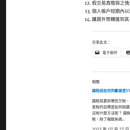
假交易真贈與之情
個人帳戶短期內以
購買外幣轉匯到其
分享此文：
電子郵件
相關
國稅局如何判斷誰是V
國稅局要抓哪些欠稅、
查稅的目標是如何挑選
沒有什麼方法呢？ 國
稅，除了報錯系統…
2023 年 07 月 27 日