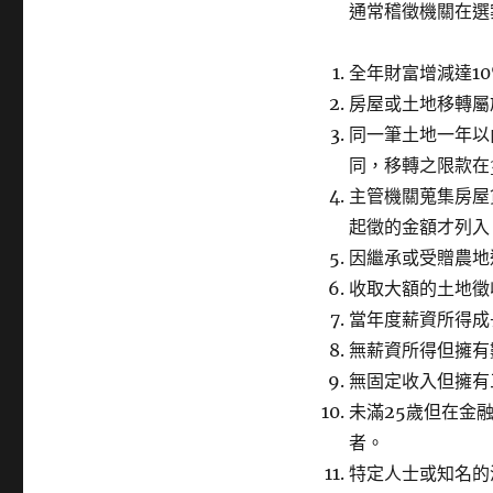
籤
通常稽徵機關在選
全年財富增減達1
房屋或土地移轉屬
同一筆土地一年以
同，移轉之限款在3
主管機關蒐集房屋
起徵的金額才列入
因繼承或受贈農地
收取大額的土地徵
當年度薪資所得成
無薪資所得但擁有
無固定收入但擁有
未滿25歲但在金融
者。
特定人士或知名的