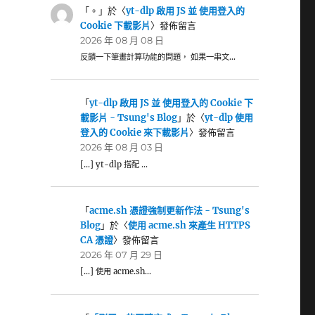
「
。
」於〈
yt-dlp 啟用 JS 並 使用登入的
Cookie 下載影片
〉發佈留言
2026 年 08 月 08 日
反饋一下筆畫計算功能的問題， 如果一串文…
「
yt-dlp 啟用 JS 並 使用登入的 Cookie 下
載影片 - Tsung's Blog
」於〈
yt-dlp 使用
登入的 Cookie 來下載影片
〉發佈留言
2026 年 08 月 03 日
[…] yt-dlp 搭配 …
「
acme.sh 憑證強制更新作法 - Tsung's
Blog
」於〈
使用 acme.sh 來產生 HTTPS
CA 憑證
〉發佈留言
2026 年 07 月 29 日
[…] 使用 acme.sh…