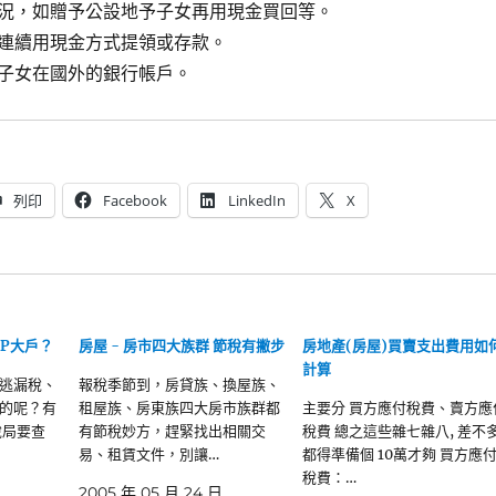
況，如贈予公設地予子女再用現金買回等。
連續用現金方式提領或存款。
子女在國外的銀行帳戶。
列印
Facebook
LinkedIn
X
IP大戶？
房屋 - 房市四大族群 節稅有撇步
房地產(房屋)買賣支出費用如
計算
逃漏稅、
報稅季節到，房貸族、換屋族、
的呢？有
租屋族、房東族四大房市族群都
主要分 買方應付稅費、賣方應
稅局要查
有節稅妙方，趕緊找出相關交
稅費 總之這些雜七雜八, 差不
易、租賃文件，別讓…
都得準備個 10萬才夠 買方應
稅費：…
2005 年 05 月 24 日