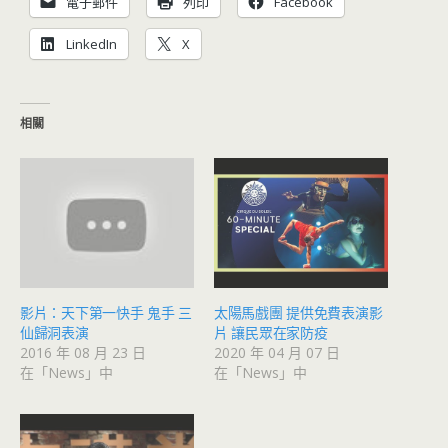
電子郵件
列印
Facebook
LinkedIn
X
相關
影片：天下第一快手 鬼手 三
太陽馬戲團 提供免費表演影
仙歸洞表演
片 讓民眾在家防疫
2016 年 08 月 23 日
2020 年 04 月 07 日
在「News」中
在「News」中