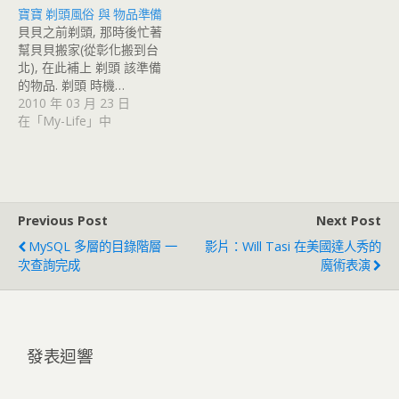
寶寶 剃頭風俗 與 物品準備
貝貝之前剃頭, 那時後忙著
幫貝貝搬家(從彰化搬到台
北), 在此補上 剃頭 該準備
的物品. 剃頭 時機…
2010 年 03 月 23 日
在「My-Life」中
Previous Post
Next Post
MySQL 多層的目錄階層 一
影片：Will Tasi 在美國達人秀的
次查詢完成
魔術表演
發表迴響