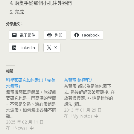
兩隻手從那個小孔往外掰開
完成
分享此文：
電子郵件
列印
Facebook
LinkedIn
X
相關
科學家研究如何煮出「完美
茶葉蛋 終極配方
水煮蛋」
茶葉蛋 都以為是滷包丟下
煮蛋說簡單是簡單，說複雜
去, 熟後輕輕敲破蛋殼後, 在
要研究也是一門高深的學問
放著慢慢滾. <- 這是錯誤的
~ 不管是全熟、溏心蛋還是
想法 (把…
水波蛋，如何煮出各種不同
2013 年 01 月 29 日
熟…
在「My_Note」中
2025 年 02 月 11 日
在「News」中