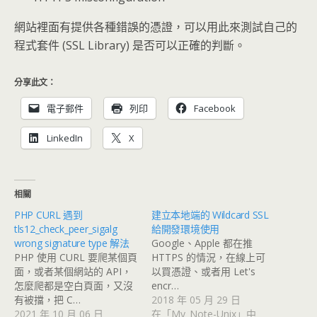
網站裡面有提供各種錯誤的憑證，可以用此來測試自己的
程式套件 (SSL Library) 是否可以正確的判斷。
分享此文：
電子郵件
列印
Facebook
LinkedIn
X
相關
PHP CURL 遇到
建立本地端的 Wildcard SSL
tls12_check_peer_sigalg
給開發環境使用
wrong signature type 解法
Google、Apple 都在推
PHP 使用 CURL 要爬某個頁
HTTPS 的情況，在線上可
面，或者某個網站的 API，
以買憑證、或者用 Let's
怎麼爬都是空白頁面，又沒
encr…
有被擋，把 C…
2018 年 05 月 29 日
2021 年 10 月 06 日
在「My_Note-Unix」中