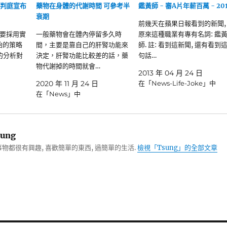
裁判庭宣布
藥物在身體的代謝時間 可參考半
鑑黃師 - 審A片年薪百萬 - 201
衰期
前幾天在蘋果日報看到的新聞,
要採用實
一般藥物會在體內停留多久時
原來這種職業有專有名詞: 鑑
開始的策略
間，主要是靠自己的肝腎功能來
師. 註: 看到這新聞, 還有看到
的分析對
決定，肝腎功能比較差的話，藥
句話…
物代謝掉的時間就會…
2013 年 04 月 24 日
2020 年 11 月 24 日
在「News-Life-Joke」中
在「News」中
ung
物都很有興趣, 喜歡簡單的東西, 過簡單的生活.
檢視「Tsung」的全部文章