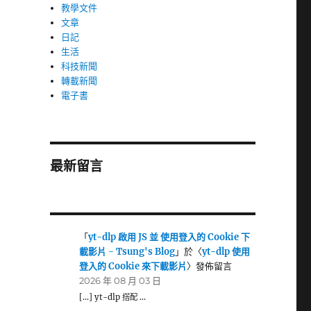
教學文件
文章
日記
生活
科技新聞
轉載新聞
電子書
最新留言
「
yt-dlp 啟用 JS 並 使用登入的 Cookie 下
載影片 - Tsung's Blog
」於〈
yt-dlp 使用
登入的 Cookie 來下載影片
〉發佈留言
2026 年 08 月 03 日
[…] yt-dlp 搭配 …