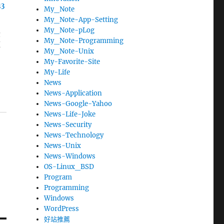
3
My_Note
My_Note-App-Setting
My_Note-pLog
黃
My_Note-Programming
這
My_Note-Unix
My-Favorite-Site
My-Life
News
News-Application
News-Google-Yahoo
News-Life-Joke
News-Security
News-Technology
News-Unix
News-Windows
OS-Linux_BSD
Program
Programming
Windows
WordPress
好站推薦