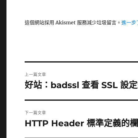
這個網站採用 Akismet 服務減少垃圾留言。
進一步了
文
上一篇文章
章
好站：badssl 查看 SSL
上
一
導
篇
覽
文
下一篇文章
章:
HTTP Header 標準定義
下
一