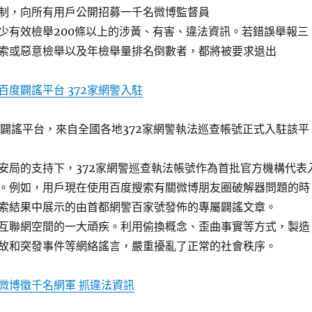
制，向所有用戶公開招募一千名微博監督員
少有效檢舉200條以上的涉黃、有害、違法資訊。若錯誤舉報三
索或惡意檢舉以及年檢舉量排名倒數者，都將被要求退出
百度闢謠平台 372家網警入駐
線闢謠平台，來自全國各地372家網警執法巡查帳號正式入駐該平
安局的支持下，372家網警巡查執法帳號作為首批官方機構代表
。例如，用戶現在使用百度搜索有關微博朋友圈破解器問題的時
索結果中展示的由首都網警百家號發佈的專屬闢謠文章。
互聯網空間的一大頑疾。利用偷換概念、歪曲事實等方式，製造
故和突發事件等網絡謠言，嚴重擾亂了正常的社會秩序。
微博徵千名網軍 抓違法資訊