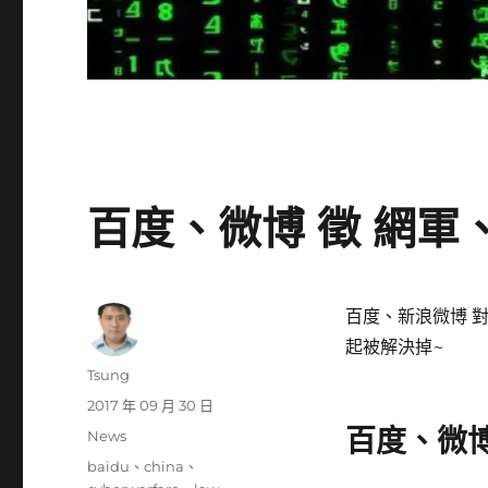
百度、微博 徵 網
百度、新浪微博 
起被解決掉~
作
Tsung
者
發
2017 年 09 月 30 日
佈
百度、微博
分
News
日
類
標
baidu
、
china
、
期: