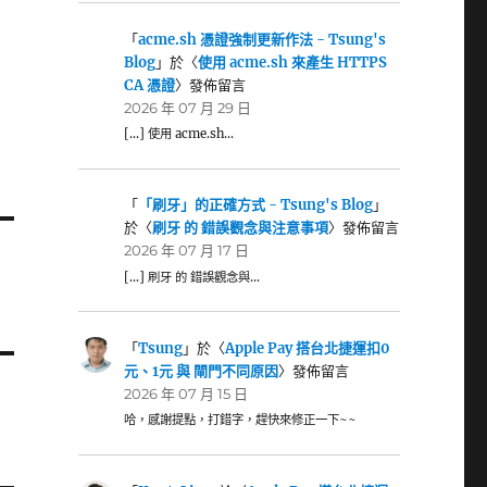
「
acme.sh 憑證強制更新作法 - Tsung's
Blog
」於〈
使用 acme.sh 來產生 HTTPS
CA 憑證
〉發佈留言
2026 年 07 月 29 日
[…] 使用 acme.sh…
「
「刷牙」的正確方式 - Tsung's Blog
」
於〈
刷牙 的 錯誤觀念與注意事項
〉發佈留言
2026 年 07 月 17 日
[…] 刷牙 的 錯誤觀念與…
「
Tsung
」於〈
Apple Pay 搭台北捷運扣0
元、1元 與 閘門不同原因
〉發佈留言
2026 年 07 月 15 日
哈，感謝提點，打錯字，趕快來修正一下~~