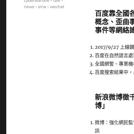
籤
cyberwarfare
、
law
、
news
、
sina
、
wechat
百度
靠全國各
概念、歪曲
事件等網絡
2017/9/27
百度在自然語言處
全國網警、專業機
百度搜索結果中，
新浪微博
徵
博」
微博：強化網民監
訊