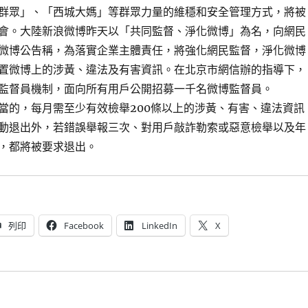
群眾」、「西城大媽」等群眾力量的維穩和安全管理方式，將被
會。大陸新浪微博昨天以「共同監督、淨化微博」為名，向網民
微博公告稱，為落實企業主體責任，將強化網民監督，淨化微博
置微博上的涉黃、違法及有害資訊。在北京市網信辦的指導下，
監督員機制，面向所有用戶公開招募一千名微博監督員。
當的，每月需至少有效檢舉200條以上的涉黃、有害、違法資訊
動退出外，若錯誤舉報三次、對用戶敲詐勒索或惡意檢舉以及年
，都將被要求退出。
列印
Facebook
LinkedIn
X