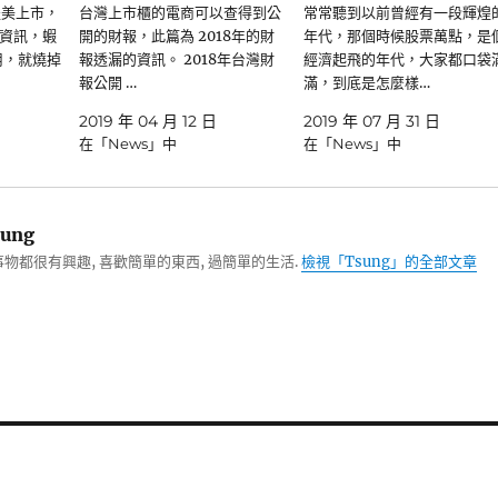
赴美上市，
台灣上市櫃的電商可以查得到公
常常聽到以前曾經有一段輝煌
資訊，蝦
開的財報，此篇為 2018年的財
年代，那個時候股票萬點，是
用，就燒掉
報透漏的資訊。 2018年台灣財
經濟起飛的年代，大家都口袋
報公開 …
滿，到底是怎麼樣…
2019 年 04 月 12 日
2019 年 07 月 31 日
在「News」中
在「News」中
ung
物都很有興趣, 喜歡簡單的東西, 過簡單的生活.
檢視「Tsung」的全部文章