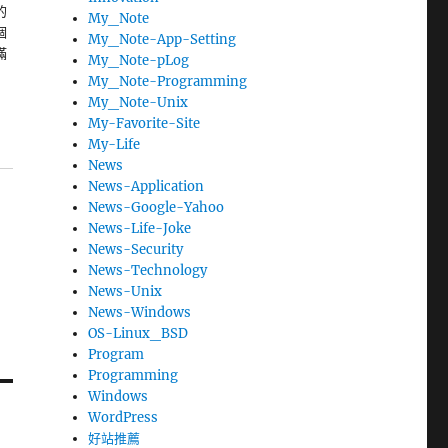
的
My_Note
個
My_Note-App-Setting
滿
My_Note-pLog
My_Note-Programming
My_Note-Unix
My-Favorite-Site
My-Life
News
News-Application
News-Google-Yahoo
News-Life-Joke
News-Security
News-Technology
News-Unix
News-Windows
OS-Linux_BSD
Program
Programming
Windows
WordPress
好站推薦