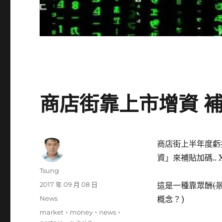
商店街靠上市增資 補貼
商店街上半年度虧
資」來補貼加碼.. 
作
Tsung
者
發
2017 年 09 月 08 日
這是一種靠眾酬
(
佈
分
News
概念？)
日
類
標
market
、
money
、
news
、
期: