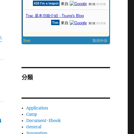
不
分類
Application
Camp
Document-Ebook
飆
General
Innovation