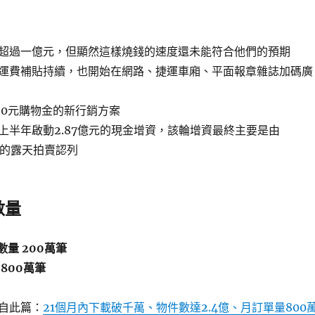
超過一億元，但顯然這樣燒錢的速度還未能符合他們的預期
運費補貼持續，也開始在網路、捷運車廂、平面報章雜誌加碼廣
20元購物金的新行銷方案
上半年啟動2.87億元的現金增資，該輪增資最終主要是由
下的露天拍賣認列
數量
數量 200萬筆
800萬筆
自此篇：
21個月內下載破千萬、物件數達2.4億、月訂單量800