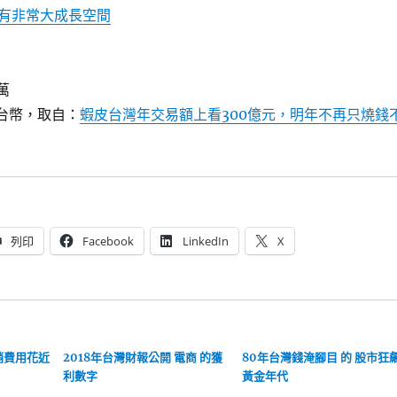
有非常大成長空間
萬
億台幣，取自：
蝦皮台灣年交易額上看300億元，明年不再只燒錢
列印
Facebook
LinkedIn
X
 行銷費用花近
2018年台灣財報公開 電商 的獲
80年台灣錢淹腳目 的 股市狂
利數字
黃金年代