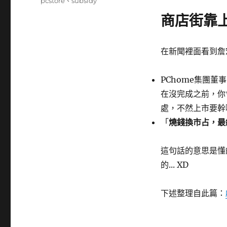
籤
pcstore
、
subsidy
商店街靠
在新聞裡面看到詹
PChome集團
在沒完成之前，你
處，不然上市要幹
「
燒錢換市占，最
這句話的意思是懂
的... XD
下述整理自此篇：