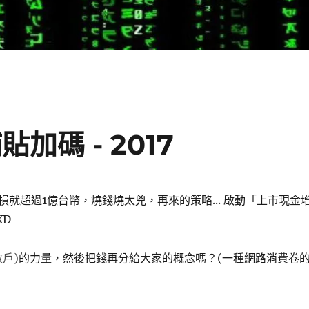
加碼 - 2017
損就超過1億台幣，燒錢燒太兇，再來的策略... 啟動「上市現金
XD
散戶)
的力量，然後把錢再分給大家的概念嗎？(一種網路消費卷