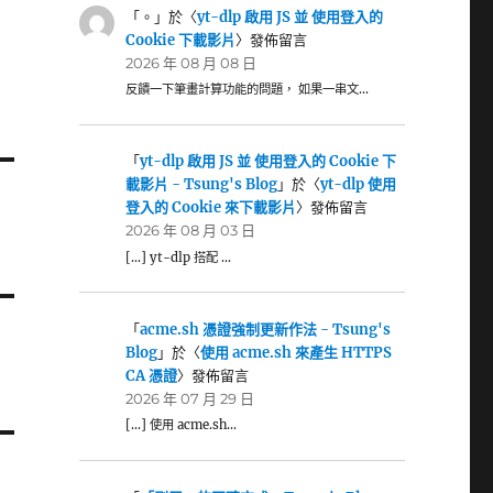
「
。
」於〈
yt-dlp 啟用 JS 並 使用登入的
Cookie 下載影片
〉發佈留言
2026 年 08 月 08 日
反饋一下筆畫計算功能的問題， 如果一串文…
「
yt-dlp 啟用 JS 並 使用登入的 Cookie 下
載影片 - Tsung's Blog
」於〈
yt-dlp 使用
登入的 Cookie 來下載影片
〉發佈留言
2026 年 08 月 03 日
[…] yt-dlp 搭配 …
「
acme.sh 憑證強制更新作法 - Tsung's
Blog
」於〈
使用 acme.sh 來產生 HTTPS
CA 憑證
〉發佈留言
2026 年 07 月 29 日
[…] 使用 acme.sh…