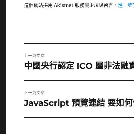
這個網站採用 Akismet 服務減少垃圾留言。
進一步了
文
上一篇文章
章
中國央行認定 ICO 屬非法融資 
上
一
導
篇
覽
文
下一篇文章
章:
JavaScript 預覽連結 要如
下
一
篇
文