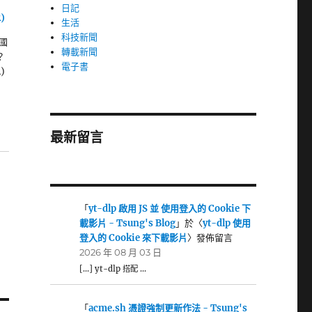
日記
)
生活
科技新聞
為國
轉載新聞
？
電子書
)
最新留言
「
yt-dlp 啟用 JS 並 使用登入的 Cookie 下
載影片 - Tsung's Blog
」於〈
yt-dlp 使用
登入的 Cookie 來下載影片
〉發佈留言
2026 年 08 月 03 日
[…] yt-dlp 搭配 …
「
acme.sh 憑證強制更新作法 - Tsung's