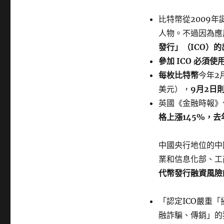
比特幣從2009
人物。不過因為應
發行」（ICO）
參加 ICO 必須
每枚比特幣
今年2
美元），
9月2日則
英國《金融時報》今年
格上漲145%，
中國央行地位的中
業和信息化部、工
代幣發行融資風險
「認定ICO嚴重
融詐騙、傳銷」的