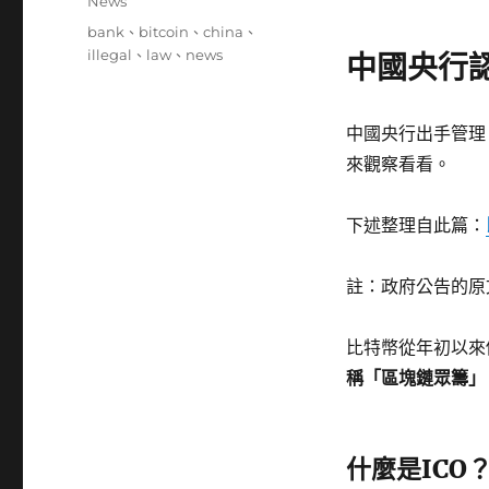
分
News
日
類
標
bank
、
bitcoin
、
china
、
期:
籤
illegal
、
law
、
news
中國央行認
中國央行出手管理 
來觀察看看。
下述整理自此篇：
註：政府公告的原
比特幣從年初以來
稱「區塊鏈眾籌」，
什麼是ICO