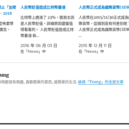
k 禁止「加密
人民幣貶值造成比特幣暴漲
人民幣正式成為國際貨幣(SDR
 2018
比特幣上週漲了 23%，猜測主因
人民幣在2015/11/30正式成
3 宣佈要禁
是人民幣貶值，詳細原因還蠻值
際貨幣，這個到底有何差別呢
關廣告，
得看看的。 人民幣貶值造成比特
人民幣正式成為國際貨幣(SDR
幣暴漲 新…
…
2016 年 06 月 03 日
2015 年 12 月 11 日
在「News」中
在「News」中
ung
物都很有興趣, 喜歡簡單的東西, 過簡單的生活.
檢視「Tsung」的全部文章