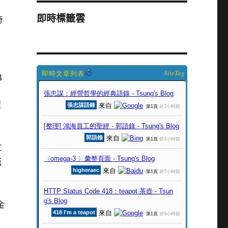
即時標籤雲
奇
SiteTag
3
價
工
範
金