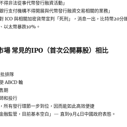
不得非法從事代幣發行融資活動」
銀行支付機構不得開展與代幣發行融資交易相關的業務」
對 ICO 與相關加密貨幣宣判「死刑」，消息一出，比特幣20分
、以太幣暴跌10%。
股票市場 常見的IPO（首次公開募股）相比
審批排隊
 ABCD 輪
售期
師和投行
結束，所有發行環節一步到位，因而能如此高效便捷
 的金融監管，目前基本空白」— 直到9月4日中國政府表態。