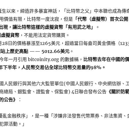
年誕生以來，締造許多暴富神話，「比特幣之父」中本聰也成為傳
用價值有限，比特幣一度沈寂，但是
「代幣（虛擬幣）首次公開
的出現，讓比特幣這樣的虛擬貨幣「有用武之地」
。
使用虛擬貨幣
，不能用法定貨幣購買。
月28日的價格暴漲至1265美元，超過當日每盎司黃金價格（123
站上歷史高點 —— 5012.66美元
。
一月引用 bitcoinity.org 的數據稱，
比特幣去年在中國的
去年下半年，人民幣交易佔全球比特幣交易量的98%。
國人民銀行與其他六大監管單位(中國人民銀行、中央網信辦、
商總局、銀監會、證監會、保監會) 4日聯合發布公告
《關於防
的公告》
：
「擾亂金融秩序」，是一種「涉嫌非法發售代幣票券、非法集資、
犯罪活動。」