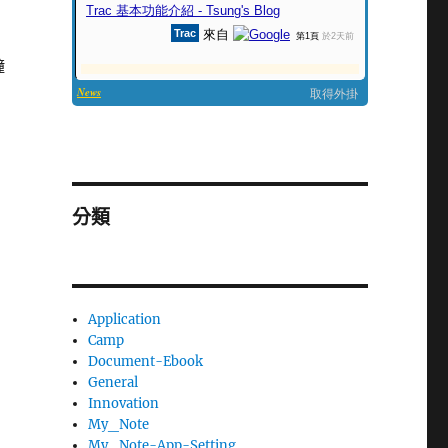
鐘
分類
Application
Camp
Document-Ebook
General
Innovation
My_Note
My_Note-App-Setting