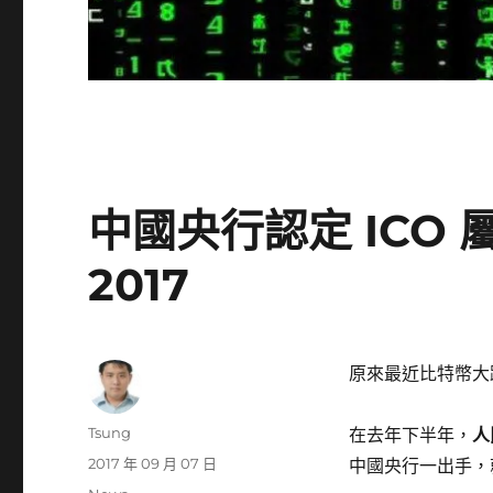
中國央行認定 ICO 
2017
原來最近比特幣大
作
Tsung
在去年下半年，
人
者
發
2017 年 09 月 07 日
中國央行一出手，
佈