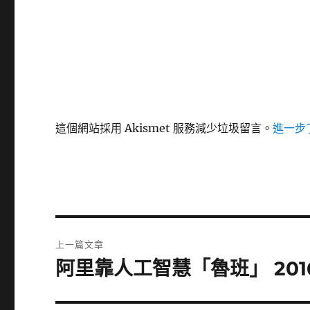
這個網站採用 Akismet 服務減少垃圾留言。
進一步了
文
上一篇文章
章
阿里靠人工智慧「魯班」 2016年
上
一
導
篇