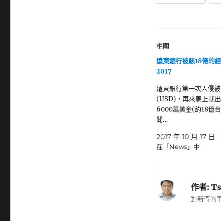
相關
遠東銀行被駭18億的經
2017
遠東銀行第一次入侵被
(USD)，再來馬上就
6000萬美金(約18億
聞…
2017 年 10 月 17 日
在「News」中
作者:
Ts
對新奇的事