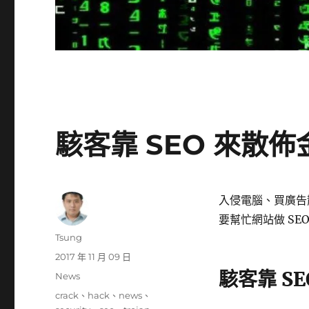
駭客靠 SEO 來散佈金
入侵電腦、買廣告
要幫忙網站做 SE
作
Tsung
者
發
2017 年 11 月 09 日
佈
駭客靠 S
分
News
日
類
標
crack
、
hack
、
news
、
期: