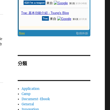
e
你
分類
Application
Camp
Document-Ebook
General
Innovation