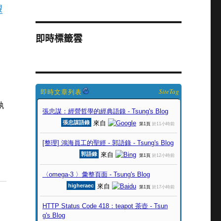
搜
即時標籤雲
SiteTag
執
，