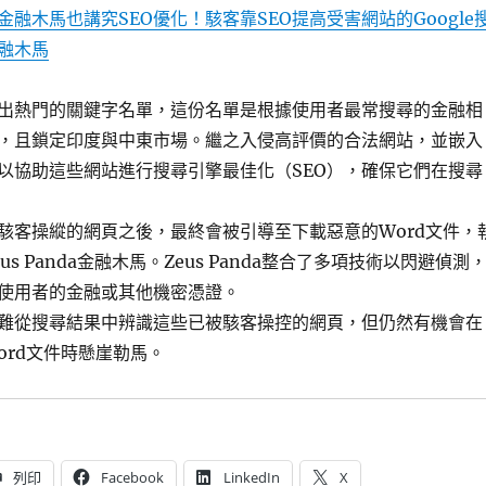
金融木馬也講究SEO優化！駭客靠SEO提高受害網站的Google
融木馬
出熱門的關鍵字名單，這份名單是根據使用者最常搜尋的金融相
，且鎖定印度與中東市場。繼之入侵高評價的合法網站，並嵌入
以協助這些網站進行搜尋引擎最佳化（SEO），確保它們在搜尋
駭客操縱的網頁之後，最終會被引導至下載惡意的Word文件，
s Panda金融木馬。Zeus Panda整合了多項技術以閃避偵測
使用者的金融或其他機密憑證。
難從搜尋結果中辨識這些已被駭客操控的網頁，但仍然有機會在
ord文件時懸崖勒馬。
列印
Facebook
LinkedIn
X