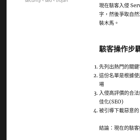
籤
security
、
seo
、
trojan
現在駭客入侵 Se
字，然後爭取自然
裝木馬。
駭客操作步
先列出熱門的關鍵
這份名單是根據使
場
入侵高評價的合法
佳化(SEO)
被引導下載惡意的 W
結論：現在的駭客好