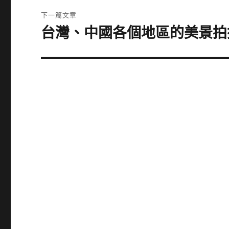
覽
文
下一篇文章
章:
台灣、中國各個地區的美景拍攝影
下
一
篇
文
章: