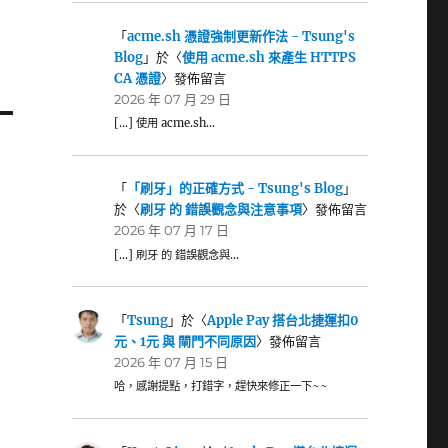
「
acme.sh 憑證強制更新作法 - Tsung's
Blog
」於〈
使用 acme.sh 來產生 HTTPS
CA 憑證
〉發佈留言
2026 年 07 月 29 日
[…] 使用 acme.sh…
「
「刷牙」的正確方式 - Tsung's Blog
」
於〈
刷牙 的 錯誤觀念與注意事項
〉發佈留言
2026 年 07 月 17 日
[…] 刷牙 的 錯誤觀念與…
「
Tsung
」於〈
Apple Pay 搭台北捷運扣0
元、1元 與 閘門不同原因
〉發佈留言
2026 年 07 月 15 日
哈，感謝提點，打錯字，趕快來修正一下~~