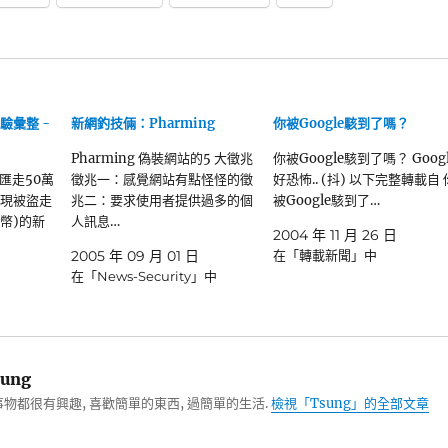
驗彙整 -
新網釣技倆：Pharming
你被Google駭到了嗎？
Pharming 偽裝網站的5 大徵兆
你被Google駭到了嗎？ Googl
匯走50萬
徵兆一：感覺網站有點怪怪的徵
好恐怖.. (抖) 以下完整轉載自 
出現被盜走
兆二：要求使用者提供過多的個
被Google駭到了…
台幣)的新
人訊息…
2004 年 11 月 26 日
2005 年 09 月 01 日
在「轉載新聞」中
在「News-Security」中
ung
物都很有興趣, 喜歡簡單的東西, 過簡單的生活.
檢視「Tsung」的全部文章