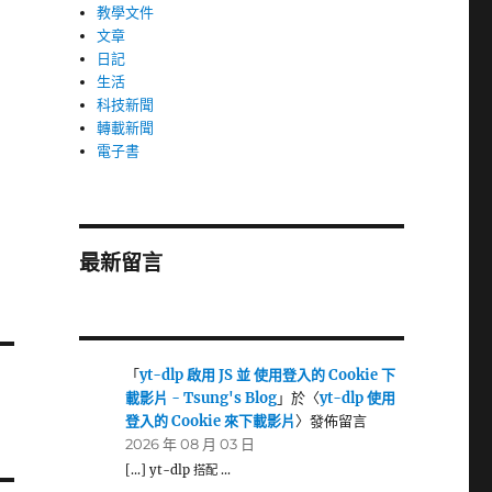
教學文件
文章
日記
生活
科技新聞
轉載新聞
電子書
最新留言
「
yt-dlp 啟用 JS 並 使用登入的 Cookie 下
載影片 - Tsung's Blog
」於〈
yt-dlp 使用
登入的 Cookie 來下載影片
〉發佈留言
2026 年 08 月 03 日
[…] yt-dlp 搭配 …