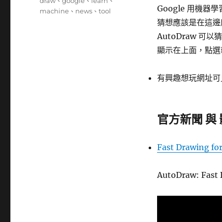
籤
draw
、
google
、
learn
、
Google 用機器學
machine
、
news
、
tool
猜想應該是在這邊
AutoDraw 
顯示在上面，點選
有興趣想玩網址可
官方新聞 與
Fast Drawing fo
AutoDraw: Fast 