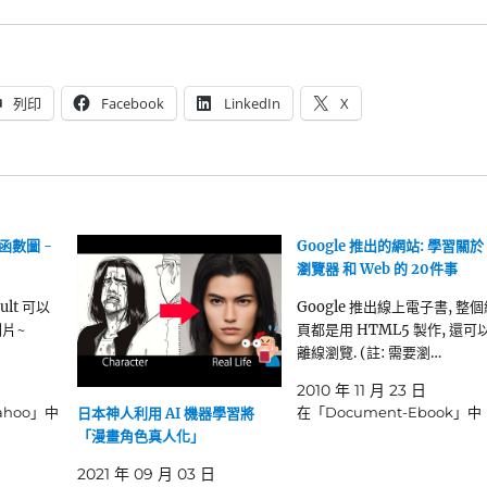
列印
Facebook
LinkedIn
X
製函數圖 -
Google 推出的網站: 學習關於
瀏覽器 和 Web 的 20件事
sult 可以
Google 推出線上電子書, 整個
圖片~
頁都是用 HTML5 製作, 還可
離線瀏覽. (註: 需要瀏…
2010 年 11 月 23 日
Yahoo」中
在「Document-Ebook」中
日本神人利用 AI 機器學習將
「漫畫角色真人化」
2021 年 09 月 03 日