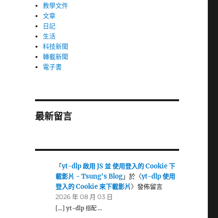
教學文件
文章
日記
生活
科技新聞
轉載新聞
電子書
最新留言
「
yt-dlp 啟用 JS 並 使用登入的 Cookie 下
載影片 - Tsung's Blog
」於〈
yt-dlp 使用
登入的 Cookie 來下載影片
〉發佈留言
2026 年 08 月 03 日
[…] yt-dlp 搭配 …