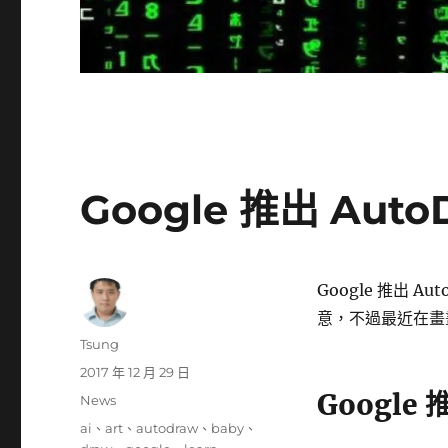
Google 推出 Au
Google 推出 
意，不過最近在畫
作
Tsung
者
發
2017 年 12 月 29 日
佈
Google
分
News
日
類
標
ai
、
art
、
autodraw
、
baby
、
期: