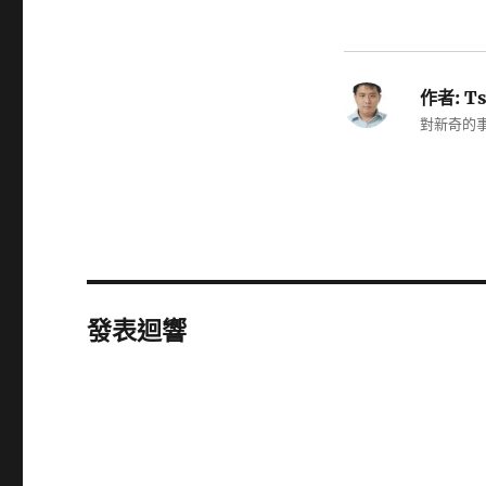
作者:
Ts
對新奇的事
發表迴響