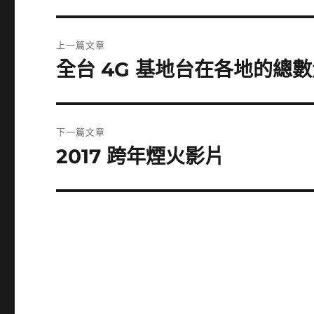
文
上一篇文章
章
全台 4G 基地台在各地的總數量列
上
一
導
篇
覽
文
下一篇文章
章:
2017 跨年煙火影片
下
一
篇
文
章: