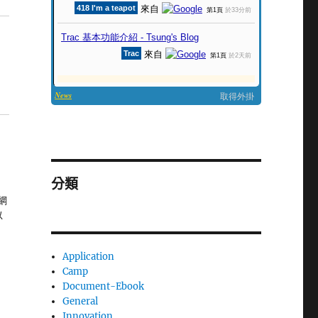
分類
網
以
Application
Camp
Document-Ebook
General
Innovation