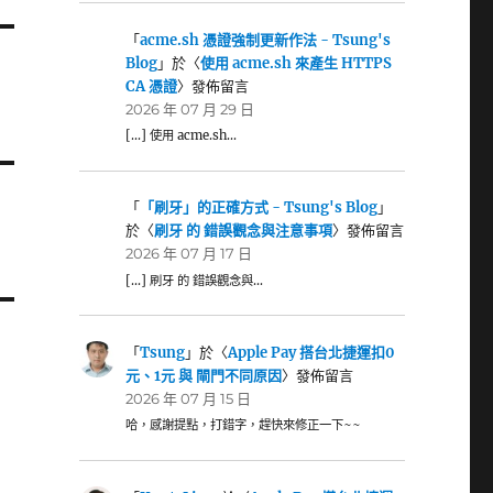
「
acme.sh 憑證強制更新作法 - Tsung's
Blog
」於〈
使用 acme.sh 來產生 HTTPS
CA 憑證
〉發佈留言
2026 年 07 月 29 日
[…] 使用 acme.sh…
「
「刷牙」的正確方式 - Tsung's Blog
」
於〈
刷牙 的 錯誤觀念與注意事項
〉發佈留言
2026 年 07 月 17 日
[…] 刷牙 的 錯誤觀念與…
「
Tsung
」於〈
Apple Pay 搭台北捷運扣0
元、1元 與 閘門不同原因
〉發佈留言
2026 年 07 月 15 日
哈，感謝提點，打錯字，趕快來修正一下~~