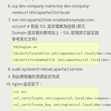
scp dev-company-name.key dev-company-
name.crt /etc/apache2/ssl.local/
vim /etc/apache2/site-enabled/example.com-
ssl.conf # 假設 SSL 設定檔案為這個 (其它
Domain 設定檔也都得加上，SSL 區塊其它設定請
參考其它文件)
SSLEngine on

SSLCertificateFile /etc/apache2/ssl.local/dev-com
SSLCertificateKeyFile /etc/apache2/ssl.local/dev-
sudo systemctl reload apache2.service
到此開發機的憑證設定完成
nginx 設定如下：
ssl on;

ssl_certificate /etc/nginx/ssl.local/dev-company-n
ssl_certificate_key /etc/nginx/ssl.local/dev-comp