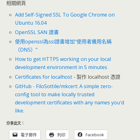
相關網頁
Add Self-Signed SSL To Google Chrome on
Ubuntu 16.04
OpenSSL SAN 證書
使用openssl為ssl證書增加"使用者備用名稱
（DNS）"
How to get HTTPS working on your local
development environment in 5 minutes
Certificates for localhost
- 製作 localhost 憑證
GitHub - FiloSottile/mkcert: A simple zero-
config tool to make locally trusted
development certificates with any names you'd
like.
分享此文：
電子郵件
列印
Facebook