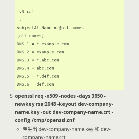
[v3_ca]

...

subjectAltName = @alt_names

[alt_names]

DNS.1 = *.example.com

DNS.2 = example.com

DNS.3 = *.abc.com

DNS.4 = abc.com

DNS.5 = *.def.com

openssl req -x509 -nodes -days 3650 -
newkey rsa:2048 -keyout dev-company-
name.key -out dev-company-name.crt -
config /tmp/openssl.cnf
產生出 dev-company-name.key 和 dev-
company-name.crt