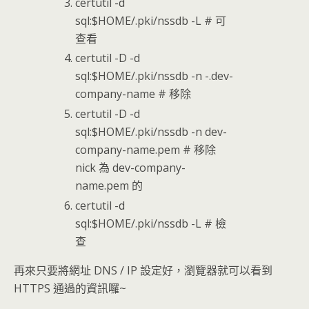
certutil -d
sql:$HOME/.pki/nssdb -L # 可
查看
certutil -D -d
sql:$HOME/.pki/nssdb -n -.dev-
company-name # 移除
certutil -D -d
sql:$HOME/.pki/nssdb -n dev-
company-name.pem # 移除
nick 為 dev-company-
name.pem 的
certutil -d
sql:$HOME/.pki/nssdb -L # 檢
查
再來只要將網址 DNS / IP 設定好，瀏覽器就可以看到
HTTPS 通過的資訊囉~