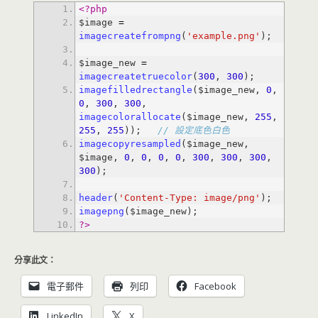
<?php
$image 
=
imagecreatefrompng
(
'example.png'
$image_new 
=
imagecreatetruecolor
(
300
, 
300
imagefilledrectangle
($image_new, 
0
, 
0
, 
300
, 
300
, 
imagecolorallocate
($image_new, 
255
, 
255
, 
255
)); 
// 設定底色白色
imagecopyresampled
($image_new, 
$image, 
0
, 
0
, 
0
, 
0
, 
300
, 
300
, 
300
, 
300
header
(
'Content-Type: image/png'
imagepng
?>
分享此文：
電子郵件
列印
Facebook
LinkedIn
X