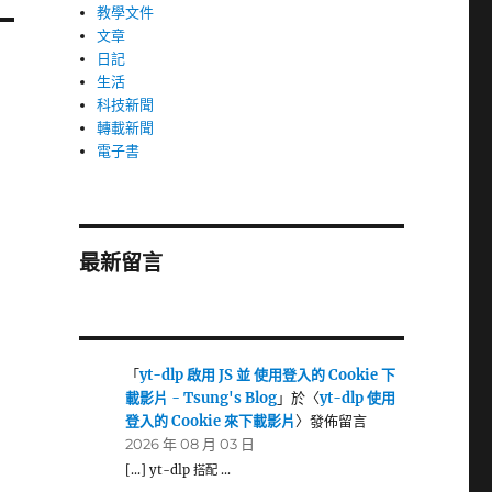
教學文件
文章
日記
生活
科技新聞
轉載新聞
電子書
最新留言
「
yt-dlp 啟用 JS 並 使用登入的 Cookie 下
載影片 - Tsung's Blog
」於〈
yt-dlp 使用
登入的 Cookie 來下載影片
〉發佈留言
2026 年 08 月 03 日
[…] yt-dlp 搭配 …