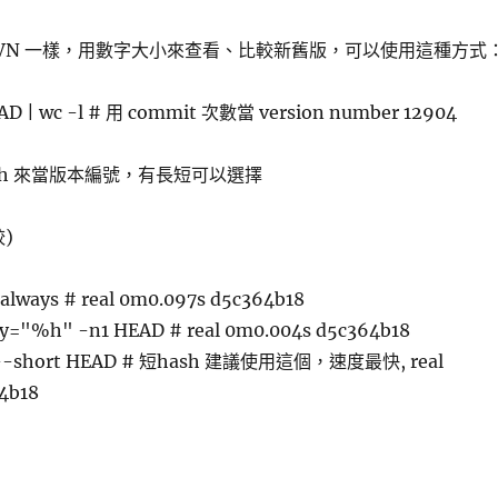
、SVN 一樣，用數字大小來查看、比較新舊版，可以使用這種方式
HEAD | wc -l # 用 commit 次數當 version number 12904
sh 來當版本編號，有長短可以選擇
較)
--always # real 0m0.097s d5c364b18
tty="%h" -n1 HEAD # real 0m0.004s d5c364b18
se --short HEAD # 短hash 建議使用這個，速度最快, real
4b18