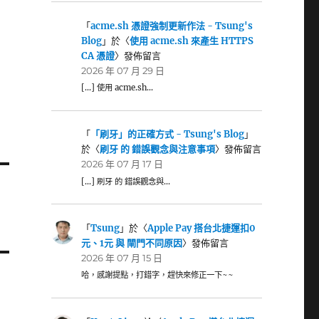
「
acme.sh 憑證強制更新作法 - Tsung's
Blog
」於〈
使用 acme.sh 來產生 HTTPS
CA 憑證
〉發佈留言
2026 年 07 月 29 日
[…] 使用 acme.sh…
「
「刷牙」的正確方式 - Tsung's Blog
」
於〈
刷牙 的 錯誤觀念與注意事項
〉發佈留言
2026 年 07 月 17 日
[…] 刷牙 的 錯誤觀念與…
「
Tsung
」於〈
Apple Pay 搭台北捷運扣0
元、1元 與 閘門不同原因
〉發佈留言
2026 年 07 月 15 日
哈，感謝提點，打錯字，趕快來修正一下~~