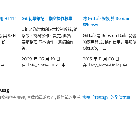
使用 HTTP
Git 初學筆記 - 指令操作教學
將 GitLab 架設 於 Debian
Wheezy
Git 是分散式的版本控制系統, 從
 與 SSH
架設、簡易操作、設定, 此篇主
GitLab 是 Ruby on Rails 開
一份
要是整理 基本操作、遠端操作
的應用程式, 操作使用非常類
等.…
GitHub, 可…
2009 年 05 月 19 日
2013 年 11 月 08 日
」中
在「My_Note-Unix」中
在「My_Note-Unix」中
ung
物都很有興趣, 喜歡簡單的東西, 過簡單的生活.
檢視「Tsung」的全部文章