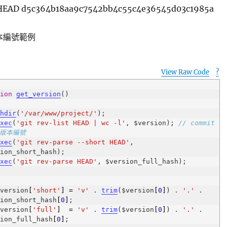
e HEAD d5c364b18aa9c7542bb4c55c4e36545d03c1985a
版本編號範例
View Raw Code
?
p
tion
get_version
chdir
(
'/var/www/project/'
exec
(
'git rev-list HEAD | wc -l'
, $version); 
// commit 
版本編號
exec
(
'git rev-parse --short HEAD'
, 
exec
(
'git rev-parse HEAD'
   $version
[
'short'
]
=
'v'
 . 
trim
($version
[
0
]
) . 
'.'
 . 
sion_short_hash
[
0
]
   $version
[
'full'
]
=
'v'
 . 
trim
($version
[
0
]
) . 
'.'
 . 
sion_full_hash
[
0
]