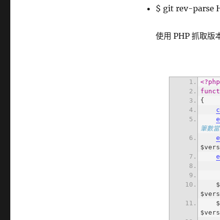
$ git rev-pars
使用 PHP 抓取
<?ph
func
筆數當
 
$ver
 
$ver