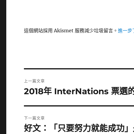
這個網站採用 Akismet 服務減少垃圾留言。
進一步了
文
上一篇文章
章
2018年 InterNations
上
一
導
篇
覽
文
下一篇文章
章:
好文：「只要努力就能成功」
下