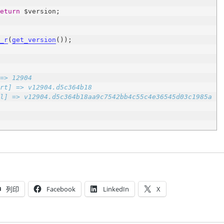
return
t_r
(
get_version
列印
Facebook
LinkedIn
X