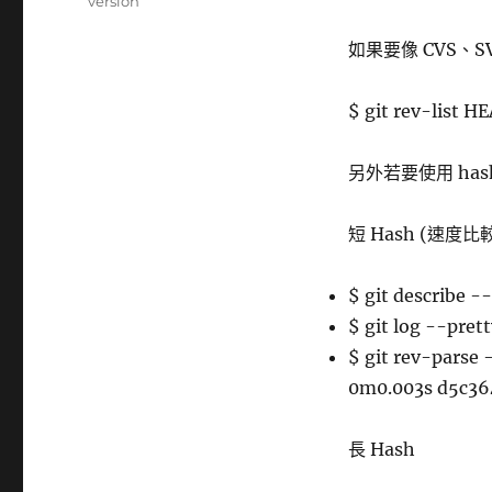
籤
version
如果要像 CVS
$ git rev-list 
另外若要使用 ha
短 Hash (速度比
$ git describe 
$ git log --pre
$ git rev-par
0m0.003s d5c36
長 Hash