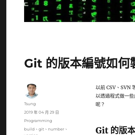
Git 的版本編號如
以前 CSV、S
以透過程式做一些處理
作
Tsung
呢？
者
發
2019 年 04 月 29 日
佈
分
Programming
日
類
Git 的
標
build
、
git
、
number
、
期: