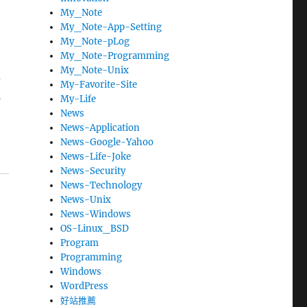
My_Note
My_Note-App-Setting
My_Note-pLog
My_Note-Programming
My_Note-Unix
發
My-Favorite-Site
似
My-Life
News
News-Application
News-Google-Yahoo
News-Life-Joke
News-Security
News-Technology
News-Unix
News-Windows
OS-Linux_BSD
Program
Programming
Windows
WordPress
好站推薦