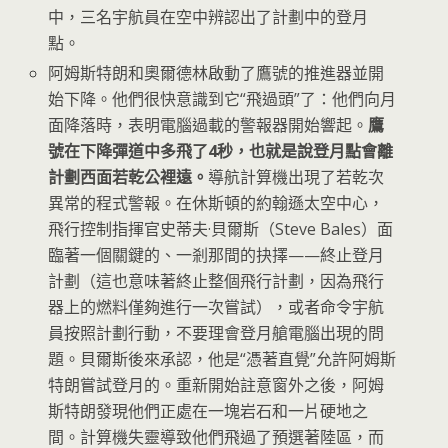
中，三名宇航員在空中辨認出了計劃中的登月
點。
阿姆斯特朗和奧爾德林啟動了鷹號的推進器並開
始下降。他們很快意識到它“飛過頭”了：他們向月
面降落時，表明電腦過載的警報器開始響起。
鷹
號在下降彈道中多飛了4秒，也就是說登月點會離
計劃西面若乾公裡遠。
導航計算機出現了若乾次
異常的程式警報。在休斯頓的約翰遜太空中心，
飛行控制指揮官史蒂夫·貝爾斯（Steve Bales）面
臨著一個關鍵的、一剎那間的抉擇——終止登月
計劃（這也意味著終止整個飛行計劃，因為飛行
器上的燃料僅夠進行一次嘗試），或者命令宇航
員按照計劃行動，不要理會登月艙電腦出現的問
題。貝爾斯後來承認，他是“憑著直覺”允許阿姆斯
特朗嘗試登月的。重新開始註意窗外之後，阿姆
斯特朗發現他們正處在一塊岩石和一片硬地之
間。計算機失靈導致他們飛過了預選著陸區，而