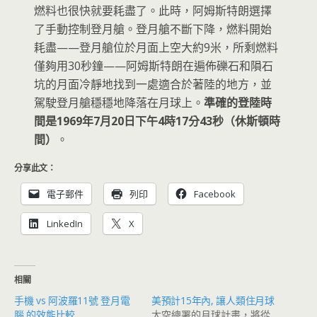
燃料也很快就要耗盡了。此時，阿姆斯特朗選擇
了手動控制登月艙。登月艙不斷下降，燃料開始
耗盡——登月艙位於月面上空大約9米，所剩燃料
僅夠用30秒鐘——阿姆斯特朗在遍佈礫石和隕石
坑的月面冷靜地找到一處適合於著陸的地方，並
駕駛登月艙穩穩地降落在月球上。
準確的登陸時
間是1969年7月20日下午4時17分43秒（休斯頓時
間）
。
分享此文：
電子郵件
列印
Facebook
LinkedIn
X
相關
手機 vs 阿波羅11號 登月電
美預計15年內, 讓人類住月球
腦 的效能比較
太空總署的月球計畫，將從