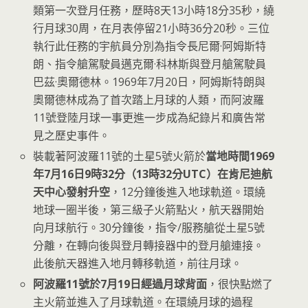
類第一次登月任務，歷時8天13小時18分35秒，繞
行月球30周，在月表停留21小時36分20秒。三位
執行此任務的宇航員分別為指令長尼爾·阿姆斯特
朗、指令艙駕駛員邁克爾·科林斯與登月艙駕駛員
巴茲·奧爾德林。1969年7月20日，阿姆斯特朗與
奧爾德林成為了首次踏上月球的人類，而阿波羅
11號登陸月球一事更進一步成為紀錄片和廣告常
見之歷史事件。
裝載著阿波羅11號的土星5號火箭於
當地時間1969
年7月16日9時32分（13時32分UTC）在肯尼迪航
天中心發射升空
，12分鐘後進入地球軌道。環繞
地球一圈半後，第三級子火箭點火，航天器開始
向月球航行。30分鐘後，指令/服務艙從土星5號
分離，在轉向後與登月轉接器中的登月艙連接。
此後航天器進入地月轉移軌道，前往月球。
阿波羅11號於7月19日經過月球背面
，很快點燃了
主火箭並進入了月球軌道。在環繞月球的過程