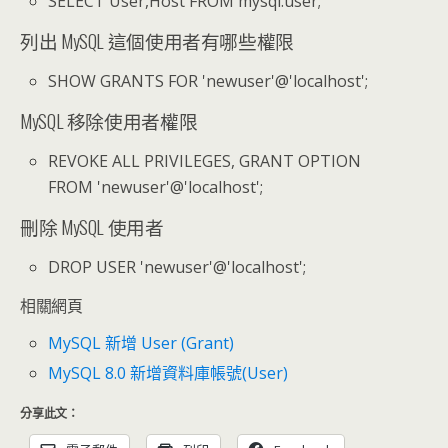
SELECT User,Host FROM mysql.user;
列出 MySQL 這個使用者有哪些權限
SHOW GRANTS FOR 'newuser'@'localhost';
MySQL 移除使用者權限
REVOKE ALL PRIVILEGES, GRANT OPTION
FROM 'newuser'@'localhost';
刪除 MySQL 使用者
DROP USER 'newuser'@'localhost';
相關網頁
MySQL 新增 User (Grant)
MySQL 8.0 新增資料庫帳號(User)
分享此文：