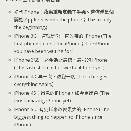
初代iPhone：
蘋果重新定義了手機、這僅僅是個
開始
(Applereinvents the phone；This is only
the beginning.)
iPhone 3G：這就是你一直等待的 iPhone (The
first phone to beat the iPhone；The iPhone
you have been waiting for.)
IPhone 3GS：迄今為止最快、最強的 iPhone
(The fastest，most powerful iPhone yet.)
iPhone 4：再一次，改變一切 (This changes
everything.Again.)
iPhone 4S：出色的iPhone，如今更出色 (The
most amazing iPhone yet)
iPhone 5： 有史以來改變最大的 iPhone (The
biggest thing to happen to iPhone since
iPhone)