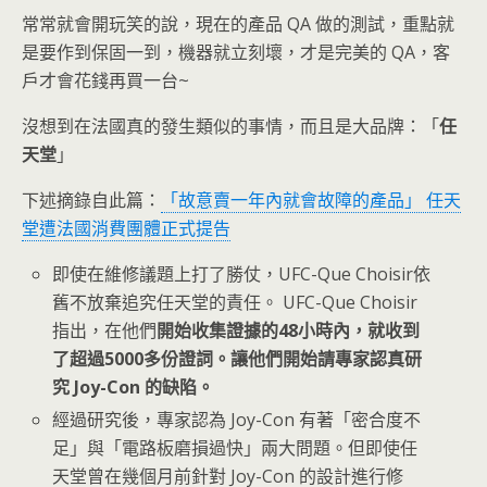
常常就會開玩笑的說，現在的產品 QA 做的測試，重點就
是要作到保固一到，機器就立刻壞，才是完美的 QA，客
戶才會花錢再買一台~
沒想到在法國真的發生類似的事情，而且是大品牌：「
任
天堂
」
下述摘錄自此篇：
「故意賣一年內就會故障的產品」 任天
堂遭法國消費團體正式提告
即使在維修議題上打了勝仗，UFC-Que Choisir依
舊不放棄追究任天堂的責任。 UFC-Que Choisir
指出，在他們
開始收集證據的48小時內，就收到
了超過5000多份證詞。讓他們開始請專家認真研
究 Joy-Con 的缺陷。
經過研究後，專家認為 Joy-Con 有著「密合度不
足」與「電路板磨損過快」兩大問題。但即使任
天堂曾在幾個月前針對 Joy-Con 的設計進行修