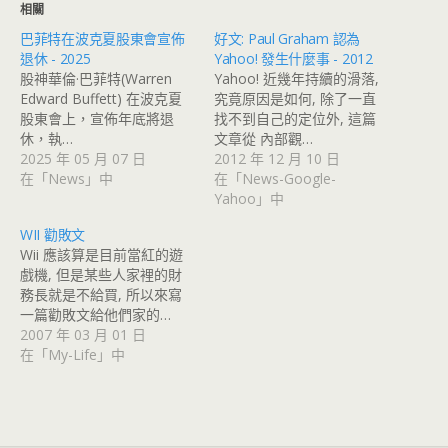
相關
巴菲特在波克夏股東會宣佈
好文: Paul Graham 認為
退休 - 2025
Yahoo! 發生什麼事 - 2012
股神華倫·巴菲特(Warren
Yahoo! 近幾年持續的滑落,
Edward Buffett) 在波克夏
究竟原因是如何, 除了一直
股東會上，宣佈年底將退
找不到自己的定位外, 這篇
休，執…
文章從 內部觀…
2025 年 05 月 07 日
2012 年 12 月 10 日
在「News」中
在「News-Google-
Yahoo」中
WII 勸敗文
Wii 應該算是目前當紅的遊
戲機, 但是某些人家裡的財
務長就是不給買, 所以來寫
一篇勸敗文給他們家的…
2007 年 03 月 01 日
在「My-Life」中